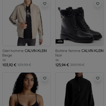
favorite_border
favorite_border
-40%
Gilet homme
CALVIN KLEIN
Bottine femme
CALVIN KLEIN
Beige
Noir
XS
36
103,92 €
129,90 €
125,94 €
209,90 €
favorite_border
favorite_border