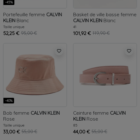
-45%
Portefeuille femme
CALVIN
Basket de ville basse femme
KLEIN
Blanc
CALVIN KLEIN
Blanc
Taille unique
41
52,25 €
95,00 €
101,92 €
119,90 €
favorite_border
favorite_border
-40%
Bob femme
CALVIN KLEIN
Ceinture femme
CALVIN
Rose
KLEIN
Rose
Taille unique
85
33,00 €
55,00 €
44,00 €
55,00 €