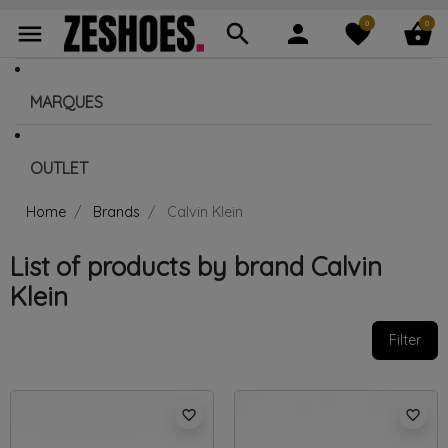
0
0
menu
search
person
favorite
shopping_basket
MARQUES
OUTLET
Home
Brands
Calvin Klein
List of products by brand Calvin
Klein
Filter
favorite_border
favorite_border