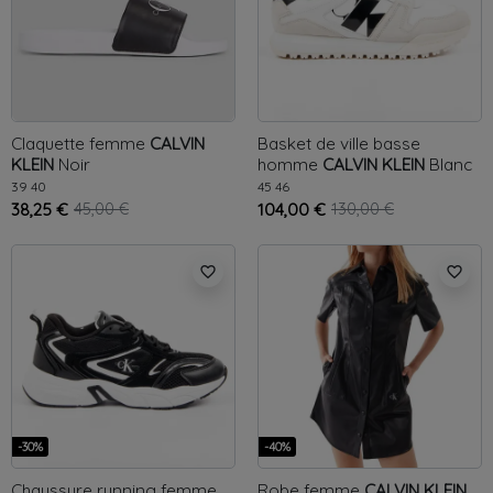
Claquette femme
CALVIN
Basket de ville basse
KLEIN
Noir
homme
CALVIN KLEIN
Blanc
39
40
45
46
38,25 €
45,00 €
104,00 €
130,00 €
favorite_border
favorite_border
-30%
-40%
Chaussure running femme
Robe femme
CALVIN KLEIN