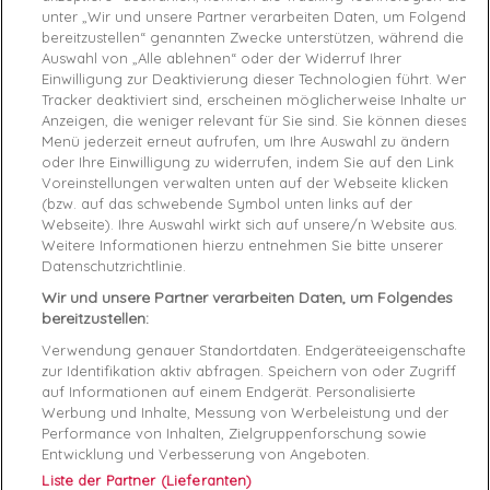
unter „Wir und unsere Partner verarbeiten Daten, um Folgendes
-40%
bereitzustellen“ genannten Zwecke unterstützen, während die
Auswahl von „Alle ablehnen“ oder der Widerruf Ihrer
Robe femme
CALVIN KLEIN
Tee shirt manche courte
Einwilligung zur Deaktivierung dieser Technologien führt. Wenn
Noir
femme
CALVIN KLEIN
Blanc
Tracker deaktiviert sind, erscheinen möglicherweise Inhalte und
XS
XL
Anzeigen, die weniger relevant für Sie sind. Sie können dieses
76,50 €
90,00 €
24,00 €
40,00 €
Menü jederzeit erneut aufrufen, um Ihre Auswahl zu ändern
oder Ihre Einwilligung zu widerrufen, indem Sie auf den Link
Voreinstellungen verwalten unten auf der Webseite klicken
favorite_border
favorite_border
(bzw. auf das schwebende Symbol unten links auf der
Webseite). Ihre Auswahl wirkt sich auf unsere/n Website aus.
Weitere Informationen hierzu entnehmen Sie bitte unserer
Datenschutzrichtlinie.
Wir und unsere Partner verarbeiten Daten, um Folgendes
bereitzustellen:
Verwendung genauer Standortdaten. Endgeräteeigenschaften
-45%
-45%
zur Identifikation aktiv abfragen. Speichern von oder Zugriff
auf Informationen auf einem Endgerät. Personalisierte
Tee shirt manche courte
Bermuda homme
CALVIN
Werbung und Inhalte, Messung von Werbeleistung und der
femme
CALVIN KLEIN
Jaune
KLEIN
Noir
Performance von Inhalten, Zielgruppenforschung sowie
L
M
S
28
Entwicklung und Verbesserung von Angeboten.
27,44 €
49,90 €
43,94 €
79,90 €
Liste der Partner (Lieferanten)