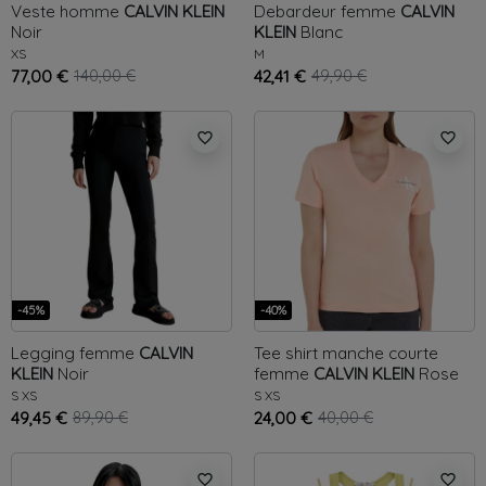
Veste homme
CALVIN KLEIN
Debardeur femme
CALVIN
Noir
KLEIN
Blanc
XS
M
77,00 €
140,00 €
42,41 €
49,90 €
favorite_border
favorite_border
-45%
-40%
Legging femme
CALVIN
Tee shirt manche courte
KLEIN
Noir
femme
CALVIN KLEIN
Rose
S
XS
S
XS
49,45 €
89,90 €
24,00 €
40,00 €
favorite_border
favorite_border