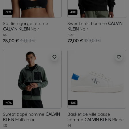
-30%
-40%
Soutien gorge femme
Sweat shirt homme
CALVIN
CALVIN KLEIN
Noir
KLEIN
Noir
XS
S
XS
28,00 €
40,00 €
72,00 €
120,00 €
favorite_border
favorite_border
-40%
-40%
Sweat zippé homme
CALVIN
Basket de ville basse
KLEIN
Multicolor
homme
CALVIN KLEIN
Blanc
XS
44