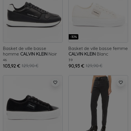
-30%
Basket de ville basse
Basket de ville basse femme
homme
CALVIN KLEIN
Noir
CALVIN KLEIN
Blanc
46
39
103,92 €
129,90 €
90,93 €
129,90 €
favorite_border
favorite_border