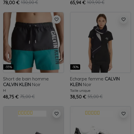
78,00 €
130,00 €
65,94 €
109,90 €
favorite_border
favorite_border
-35%
-30%
Short de bain homme
Echarpe femme
CALVIN
CALVIN KLEIN
Noir
KLEIN
Noir
M
Taille unique
48,75 €
75,00 €
38,50 €
55,00 €
favorite_border
favorite_border