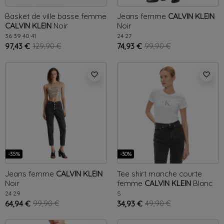
Basket de ville basse femme
Jeans femme
CALVIN KLEIN
CALVIN KLEIN
Noir
Noir
36
39
40
41
24
27
97,43 €
129,90 €
74,93 €
99,90 €
favorite_border
favorite_border
-35%
-30%
Jeans femme
CALVIN KLEIN
Tee shirt manche courte
Noir
femme
CALVIN KLEIN
Blanc
24
29
S
64,94 €
99,90 €
34,93 €
49,90 €