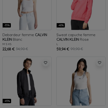
-35%
-40%
Debardeur femme
CALVIN
Sweat capuche femme
KLEIN
Blanc
CALVIN KLEIN
Rose
M
S
XS
L
22,68 €
34,90 €
59,94 €
99,90 €
favorite_border
favorite_border
-45%