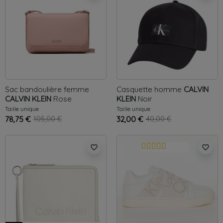
Sac bandoulière femme
Casquette homme
CALVIN
CALVIN KLEIN
Rose
KLEIN
Noir
Taille unique
Taille unique
78,75 €
105,00 €
32,00 €
40,00 €
favorite_border
favorite_border