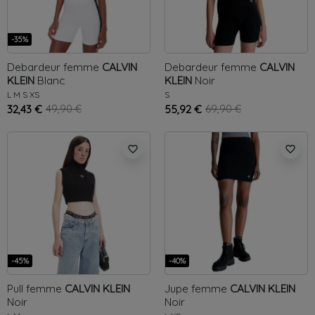
-35%
Debardeur femme
CALVIN
Debardeur femme
CALVIN
KLEIN
Blanc
KLEIN
Noir
L
M
S
XS
S
32,43 €
49,90 €
55,92 €
69,90 €
favorite_border
favorite_border
-45%
-40%
Pull femme
CALVIN KLEIN
Jupe femme
CALVIN KLEIN
Noir
Noir