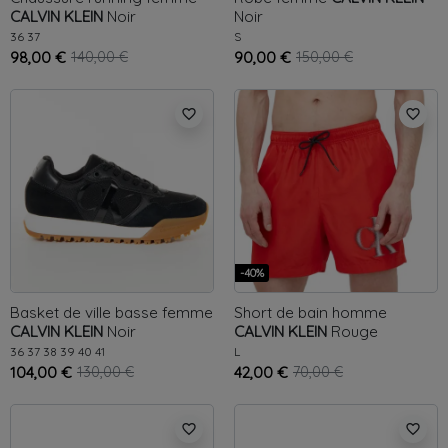
CALVIN KLEIN
Noir
Noir
36
37
S
98,00 €
140,00 €
90,00 €
150,00 €
favorite_border
favorite_border
-40%
Basket de ville basse femme
Short de bain homme
CALVIN KLEIN
Noir
CALVIN KLEIN
Rouge
36
37
38
39
40
41
L
104,00 €
130,00 €
42,00 €
70,00 €
favorite_border
favorite_border