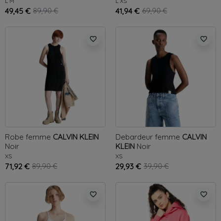
L
M
L
XS
49,45 €
89,90 €
41,94 €
69,90 €
favorite_border
favorite_border
Robe femme
CALVIN KLEIN
Debardeur femme
CALVIN
Noir
KLEIN
Noir
XS
XS
71,92 €
89,90 €
29,93 €
39,90 €
favorite_border
favorite_border