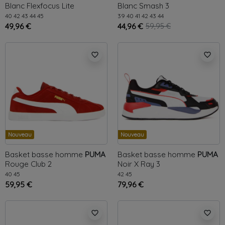
Blanc
Flexfocus Lite
Blanc
Smash 3
40
42
43
44
45
39
40
41
42
43
44
49,96 €
44,96 €
59,95 €
favorite_border
favorite_border
Nouveau
Nouveau
Basket basse homme
PUMA
Basket basse homme
PUMA
Rouge
Club 2
Noir
X Ray 3
40
45
42
45
59,95 €
79,96 €
favorite_border
favorite_border