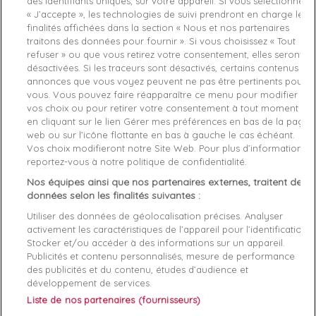
des identifiants uniques, sur votre appareil. Si vous sélectionnez
« J’accepte », les technologies de suivi prendront en charge les
finalités affichées dans la section « Nous et nos partenaires
traitons des données pour fournir ». Si vous choisissez « Tout
refuser » ou que vous retirez votre consentement, elles seront
désactivées. Si les traceurs sont désactivés, certains contenus et
Basket de ville basse
Basket de ville basse
annonces que vous voyez peuvent ne pas être pertinents pour
homme
COLMAR
Bleu
homme
COLMAR
Blanc
vous. Vous pouvez faire réapparaître ce menu pour modifier
Originals Travis Sport
Original travis block
41
42
43
41
42
43
44
45
vos choix ou pour retirer votre consentement à tout moment
119,00 €
140,00 €
120,00 €
en cliquant sur le lien Gérer mes préférences en bas de la page
web ou sur l’icône flottante en bas à gauche le cas échéant.
Vos choix modifieront notre Site Web. Pour plus d’informations,
favorite_border
favorite_border
reportez-vous à notre politique de confidentialité.
Nos équipes ainsi que nos partenaires externes, traitent des
données selon les finalités suivantes :
Utiliser des données de géolocalisation précises. Analyser
activement les caractéristiques de l’appareil pour l’identification.
Stocker et/ou accéder à des informations sur un appareil.
Publicités et contenu personnalisés, mesure de performance
des publicités et du contenu, études d’audience et
développement de services.
Basket de ville basse
Basket de ville basse
Liste de nos partenaires (fournisseurs)
homme
COLMAR
Bleu
Travis
homme
COLMAR
Bleu