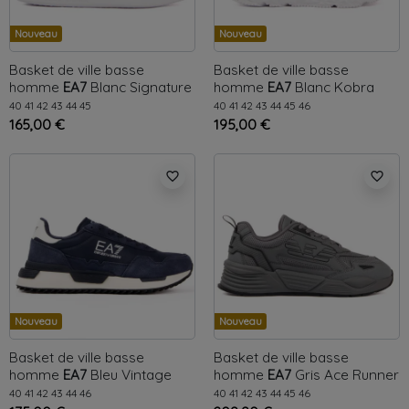
Nouveau
Nouveau
Basket de ville basse
Basket de ville basse
homme
EA7
Blanc
Signature
homme
EA7
Blanc
Kobra
40
41
42
43
44
45
40
41
42
43
44
45
46
165,00 €
195,00 €
favorite_border
favorite_border
Nouveau
Nouveau
Basket de ville basse
Basket de ville basse
homme
EA7
Bleu
Vintage
homme
EA7
Gris
Ace Runner
40
41
42
43
44
46
40
41
42
43
44
45
46