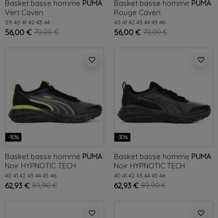
Basket basse homme
PUMA
Basket basse homme
PUMA
Vert
Caven
Rouge
Caven
39
40
41
42
43
44
40
41
42
43
44
45
46
56,00 €
70,00 €
56,00 €
70,00 €
favorite_border
favorite_border
-30%
-30%
Basket basse homme
PUMA
Basket basse homme
PUMA
Noir
HYPNOTIC TECH
Noir
HYPNOTIC TECH
40
41
42
43
44
45
46
40
41
42
43
44
45
46
62,93 €
89,90 €
62,93 €
89,90 €
favorite_border
favorite_border