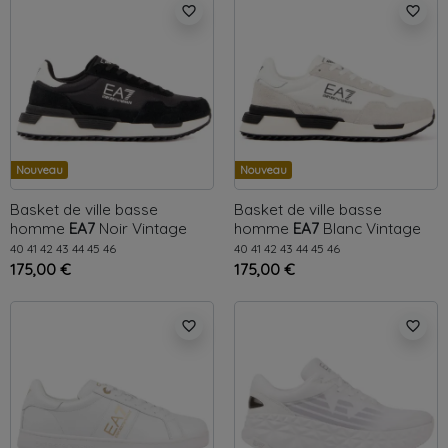
favorite_border
favorite_border
Nouveau
Nouveau
Basket de ville basse
Basket de ville basse
homme
EA7
Noir
Vintage
homme
EA7
Blanc
Vintage
40
41
42
43
44
45
46
40
41
42
43
44
45
46
175,00 €
175,00 €
favorite_border
favorite_border