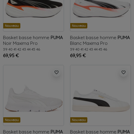
Nouveau
Nouveau
Basket basse homme
PUMA
Basket basse homme
PUMA
Noir
Maxima Pro
Blanc
Maxima Pro
39
40
41
42
43
44
45
46
39
40
41
42
43
44
45
46
69,95 €
69,95 €
favorite_border
favorite_border
Nouveau
Nouveau
Basket basse homme
PUMA
Basket basse homme
PUMA