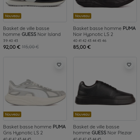
Nouveau
Nouveau
Basket de ville basse
Basket basse homme
PUMA
homme
GUESS
Noir
Island
Noir
Hypnotic LS 2
39
40
43
40
41
42
43
44
45
46
92,00 €
115,00 €
85,00 €
favorite_border
favorite_border
Nouveau
Nouveau
Basket basse homme
PUMA
Basket de ville basse
Gris
Hypnotic LS 2
homme
GUESS
Noir
Pleziar
40
41
42
43
44
45
40
41
42
43
44
45