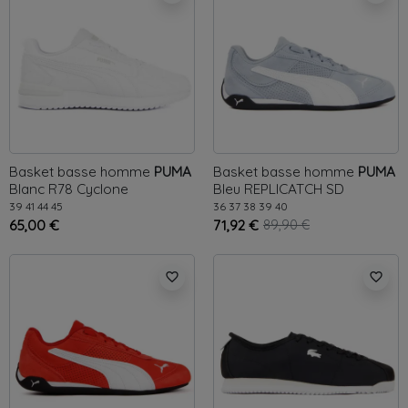
Basket basse homme
PUMA
Basket basse homme
PUMA
Blanc
R78 Cyclone
Bleu
REPLICATCH SD
39
41
44
45
36
37
38
39
40
65,00 €
71,92 €
89,90 €
favorite_border
favorite_border