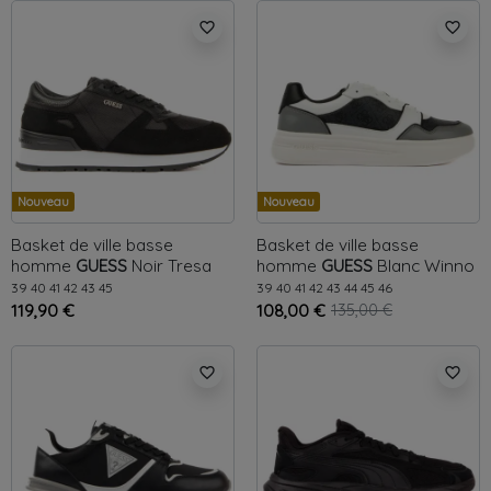
favorite_border
favorite_border
Nouveau
Nouveau
Basket de ville basse
Basket de ville basse
homme
GUESS
Noir
Tresa
homme
GUESS
Blanc
Winno
39
40
41
42
43
45
39
40
41
42
43
44
45
46
119,90 €
108,00 €
135,00 €
favorite_border
favorite_border