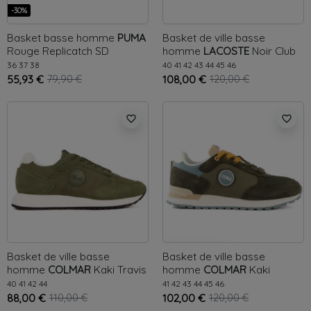
-30%
Basket basse homme
PUMA
Basket de ville basse
Rouge
Replicatch SD
homme
LACOSTE
Noir
Club
36
37
38
40
41
42
43
44
45
46
55,93 €
79,90 €
108,00 €
120,00 €
favorite_border
favorite_border
Basket de ville basse
Basket de ville basse
homme
COLMAR
Kaki
Travis
homme
COLMAR
Kaki
One
Original travis block
40
41
42
44
41
42
43
44
45
46
88,00 €
110,00 €
102,00 €
120,00 €