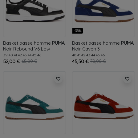
-35%
Basket basse homme
PUMA
Basket basse homme
PUMA
Noir
Rebound V6 Low
Noir
Caven 3
39
40
41
42
43
44
45
46
40
41
42
43
44
45
46
52,00 €
65,00 €
45,50 €
70,00 €
favorite_border
favorite_border