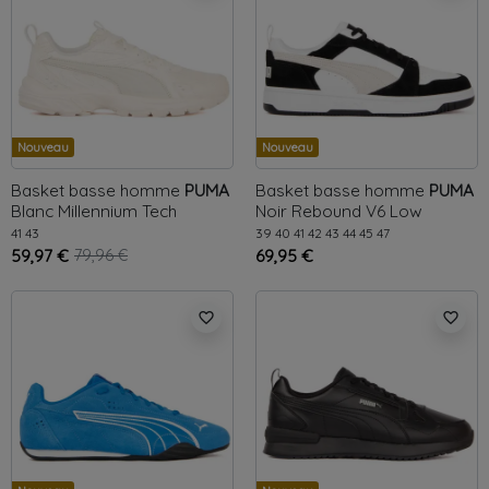
Nouveau
Nouveau
Basket basse homme
PUMA
Basket basse homme
PUMA
Blanc
Millennium Tech
Noir
Rebound V6 Low
41
43
39
40
41
42
43
44
45
47
59,97 €
79,96 €
69,95 €
favorite_border
favorite_border