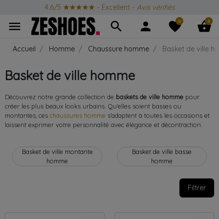
Produits Iconiques
toute l'année
0
0
menu
search
person
favorite
shopping_basket
Accueil
Homme
Chaussure homme
Basket de ville 
Basket de ville homme
Découvrez notre grande collection de
baskets de ville homme
pour
créer les plus beaux looks urbains. Qu'elles soient basses ou
montantes, ces
chaussures homme
s'adaptent à toutes les occasions et
laissent exprimer votre personnalité avec élégance et décontraction.
Basket de ville montante
Basket de ville basse
homme
homme
Filtrer