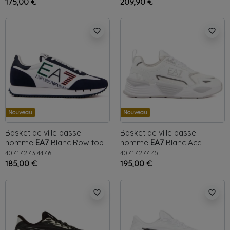
175,00 €
209,90 €
favorite_border
favorite_border
Nouveau
Nouveau
Basket de ville basse
Basket de ville basse
homme
EA7
Blanc
Row top
homme
EA7
Blanc
Ace
Runner
40
41
42
43
44
46
40
41
42
44
45
185,00 €
195,00 €
favorite_border
favorite_border