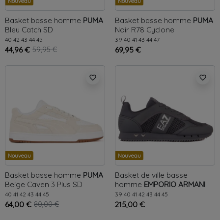
Nouveau
Nouveau
Basket basse homme
PUMA
Basket basse homme
PUMA
Bleu
Catch SD
Noir
R78 Cyclone
40
42
43
44
45
39
40
41
43
44
47
44,96 €
59,95 €
69,95 €
favorite_border
favorite_border
Nouveau
Nouveau
Basket basse homme
PUMA
Basket de ville basse
Beige
Caven 3 Plus SD
homme
EMPORIO ARMANI
Noir
Signature
40
41
42
43
44
45
39
40
41
42
43
44
45
64,00 €
80,00 €
215,00 €