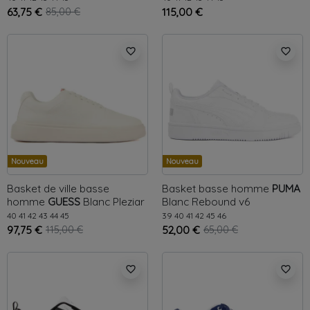
63,75 €
85,00 €
115,00 €
favorite_border
favorite_border
Nouveau
Nouveau
Basket de ville basse
Basket basse homme
PUMA
homme
GUESS
Blanc
Pleziar
Blanc
Rebound v6
40
41
42
43
44
45
39
40
41
42
45
46
97,75 €
115,00 €
52,00 €
65,00 €
favorite_border
favorite_border