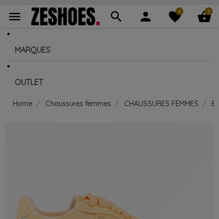
0
0
menu
search
person
favorite
shopping_basket
MARQUES
OUTLET
Home
Chaussures femmes
CHAUSSURES FEMMES
B