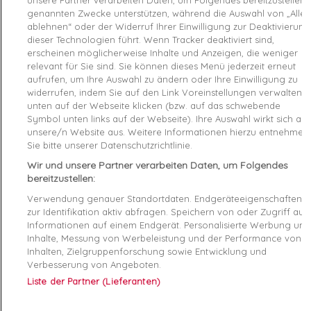
genannten Zwecke unterstützen, während die Auswahl von „Alle
ablehnen“ oder der Widerruf Ihrer Einwilligung zur Deaktivierung
Product Details
dieser Technologien führt. Wenn Tracker deaktiviert sind,
erscheinen möglicherweise Inhalte und Anzeigen, die weniger
Produktsicherheitsverordnung (GPSR)
relevant für Sie sind. Sie können dieses Menü jederzeit erneut
aufrufen, um Ihre Auswahl zu ändern oder Ihre Einwilligung zu
widerrufen, indem Sie auf den Link Voreinstellungen verwalten
Reference
400323-06 38
unten auf der Webseite klicken (bzw. auf das schwebende
Symbol unten links auf der Webseite). Ihre Auswahl wirkt sich auf
Data sheet
unsere/n Website aus. Weitere Informationen hierzu entnehmen
Sie bitte unserer Datenschutzrichtlinie.
Couleur
Orange
Wir und unsere Partner verarbeiten Daten, um Folgendes
bereitzustellen:
Matière
cuir
Verwendung genauer Standortdaten. Endgeräteeigenschaften
Conseil pointure
Prenez votre pointure habituelle
zur Identifikation aktiv abfragen. Speichern von oder Zugriff auf
Informationen auf einem Endgerät. Personalisierte Werbung und
Inhalte, Messung von Werbeleistung und der Performance von
Genre
Femme
Inhalten, Zielgruppenforschung sowie Entwicklung und
Verbesserung von Angeboten.
Fermeture
Lacets
Liste der Partner (Lieferanten)
RAYON
Chaussures