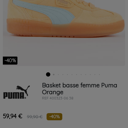
-40%
Basket basse femme
Puma
Orange
REF
400323-06 38
59,94 €
-40%
99,90 €