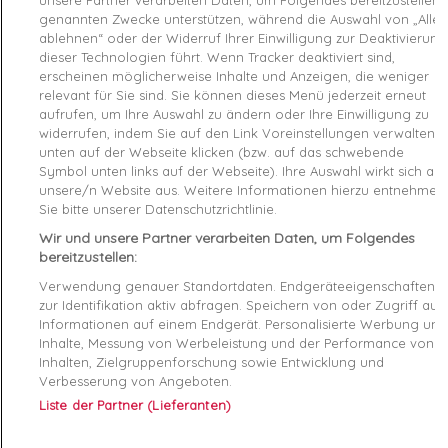
genannten Zwecke unterstützen, während die Auswahl von „Alle
ablehnen“ oder der Widerruf Ihrer Einwilligung zur Deaktivierung
Product Details
dieser Technologien führt. Wenn Tracker deaktiviert sind,
erscheinen möglicherweise Inhalte und Anzeigen, die weniger
Produktsicherheitsverordnung (GPSR)
relevant für Sie sind. Sie können dieses Menü jederzeit erneut
aufrufen, um Ihre Auswahl zu ändern oder Ihre Einwilligung zu
widerrufen, indem Sie auf den Link Voreinstellungen verwalten
Reference
392290-03 44
unten auf der Webseite klicken (bzw. auf das schwebende
Symbol unten links auf der Webseite). Ihre Auswahl wirkt sich auf
Data sheet
unsere/n Website aus. Weitere Informationen hierzu entnehmen
Sie bitte unserer Datenschutzrichtlinie.
Couleur
Blanc
Wir und unsere Partner verarbeiten Daten, um Folgendes
bereitzustellen:
Matière
Synthétique
Verwendung genauer Standortdaten. Endgeräteeigenschaften
Conseil pointure
Prenez votre pointure habituelle
zur Identifikation aktiv abfragen. Speichern von oder Zugriff auf
Informationen auf einem Endgerät. Personalisierte Werbung und
Inhalte, Messung von Werbeleistung und der Performance von
Genre
Homme
Inhalten, Zielgruppenforschung sowie Entwicklung und
Verbesserung von Angeboten.
Fermeture
Lacets
Liste der Partner (Lieferanten)
RAYON
Chaussures