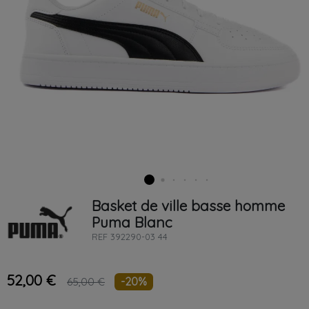
Basket de ville basse homme
Puma
Blanc
REF
392290-03 44
52,00 €
-20%
65,00 €