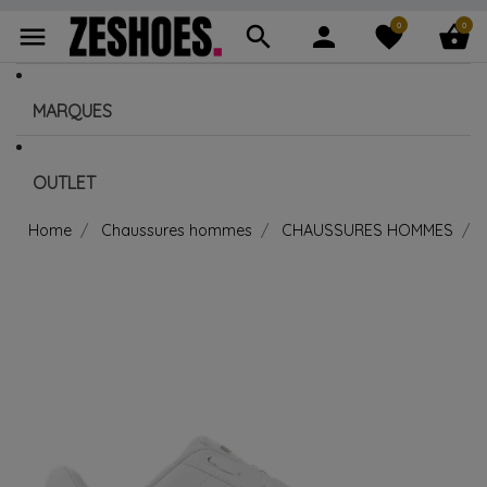
0
0
menu
search
person
favorite
shopping_basket
MARQUES
OUTLET
Home
Chaussures hommes
CHAUSSURES HOMMES