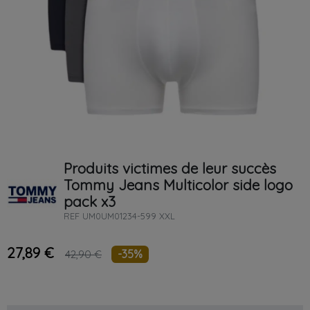
Produits victimes de leur succès
Tommy Jeans
Multicolor
side logo
pack x3
REF
UM0UM01234-599 XXL
27,89 €
-35%
42,90 €