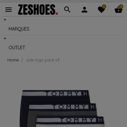
0
0
menu
search
person
favorite
shopping_basket
MARQUES
OUTLET
Home
side logo pack x3