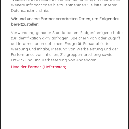
Reference
UM0UM01234-599 XXL
Weitere Informationen hierzu entnehmen Sie bitte unserer
Datenschutzrichtlinie.
Data sheet
Wir und unsere Partner verarbeiten Daten, um Folgendes
bereitzustellen:
Couleur
Multicolor
Verwendung genauer Standortdaten. Endgeräteeigenschaften
zur Identifikation aktiv abfragen. Speichern von oder Zugriff
Matière
COTON
auf Informationen auf einem Endgerät. Personalisierte
Werbung und Inhalte, Messung von Werbeleistung und der
Genre
Homme
Performance von Inhalten, Zielgruppenforschung sowie
Entwicklung und Verbesserung von Angeboten.
RAYON
Vêtements
Liste der Partner (Lieferanten)
Démarque
35 %
Specific References
ean13
8719859636934