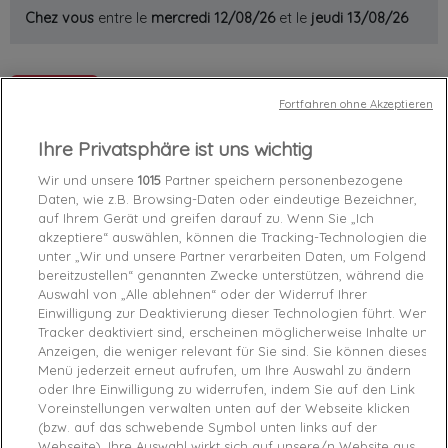
Chez vous
entre le
mercredi 12/08/26
et le
jeudi 13/08/26
Out-of-Stock

Fortfahren ohne Akzeptieren
favorite_border
Add to cart
Ihre Privatsphäre ist uns wichtig
Garanties sécurité (à modifier dans le module
Wir und unsere
1015
Partner speichern personenbezogene
Daten, wie z.B. Browsing-Daten oder eindeutige Bezeichner,
"Réassurance")
auf Ihrem Gerät und greifen darauf zu. Wenn Sie „Ich
Politique de livraison (à modifier dans le module
akzeptiere“ auswählen, können die Tracking-Technologien die
"Réassurance")
unter „Wir und unsere Partner verarbeiten Daten, um Folgendes
Politique retours (à modifier dans le module
bereitzustellen“ genannten Zwecke unterstützen, während die
"Réassurance")
Auswahl von „Alle ablehnen“ oder der Widerruf Ihrer
Einwilligung zur Deaktivierung dieser Technologien führt. Wenn
Tracker deaktiviert sind, erscheinen möglicherweise Inhalte und
Caractéristiques produit
Anzeigen, die weniger relevant für Sie sind. Sie können dieses
Menü jederzeit erneut aufrufen, um Ihre Auswahl zu ändern
oder Ihre Einwilligung zu widerrufen, indem Sie auf den Link
Product Details
Produktsicherheitsverordnung (GPSR)
Voreinstellungen verwalten unten auf der Webseite klicken
(bzw. auf das schwebende Symbol unten links auf der
Webseite). Ihre Auswahl wirkt sich auf unsere/n Website aus.