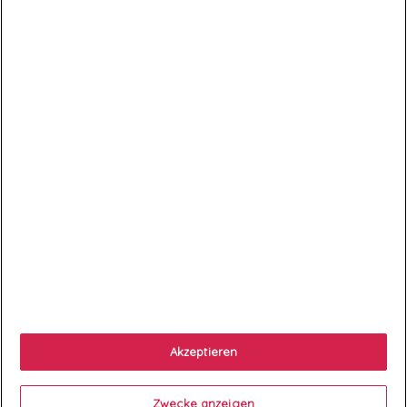
ABONNEZ-VOUS
Exclusivités, offres et nouveautés !
Sie können Ihr Einverständnis jederzeit widerrufen. Unsere
Kontaktinformationen finden Sie u. a. in der Datenschutzerklärung.

Artikel

Unternehmen
Akzeptieren

Your account
Zwecke anzeigen