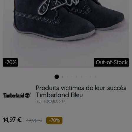
-70%
Out-of-Stock
Produits victimes de leur succès
Timberland
Bleu
REF
TB0A1LU3 17
14,97 €
-70%
49,90 €