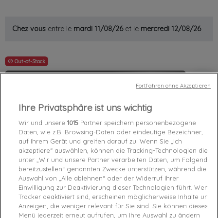
Chez vous
entre le
mardi 11/08/26
et le
mercredi 12/08/26
Out-of-Stock

favorite_border
Add to cart
Fortfahren ohne Akzeptieren
Ihre Privatsphäre ist uns wichtig
Garanties sécurité (à modifier dans le module
"Réassurance")
Wir und unsere
1015
Partner speichern personenbezogene
Politique de livraison (à modifier dans le module
Daten, wie z.B. Browsing-Daten oder eindeutige Bezeichner,
"Réassurance")
auf Ihrem Gerät und greifen darauf zu. Wenn Sie „Ich
Politique retours (à modifier dans le module
akzeptiere“ auswählen, können die Tracking-Technologien die
"Réassurance")
unter „Wir und unsere Partner verarbeiten Daten, um Folgendes
bereitzustellen“ genannten Zwecke unterstützen, während die
Auswahl von „Alle ablehnen“ oder der Widerruf Ihrer
Caractéristiques produit
Einwilligung zur Deaktivierung dieser Technologien führt. Wenn
Tracker deaktiviert sind, erscheinen möglicherweise Inhalte und
Anzeigen, die weniger relevant für Sie sind. Sie können dieses
Menü jederzeit erneut aufrufen, um Ihre Auswahl zu ändern