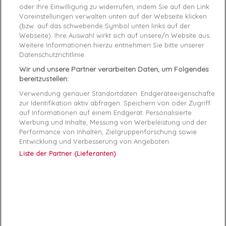
Product Details
Produktsicherheitsverordnung (GPSR)
oder Ihre Einwilligung zu widerrufen, indem Sie auf den Link
Voreinstellungen verwalten unten auf der Webseite klicken
Reference
TB0A1LU3 17
(bzw. auf das schwebende Symbol unten links auf der
Webseite). Ihre Auswahl wirkt sich auf unsere/n Website aus.
Weitere Informationen hierzu entnehmen Sie bitte unserer
Data sheet
Datenschutzrichtlinie.
Couleur
Bleu
Wir und unsere Partner verarbeiten Daten, um Folgendes
bereitzustellen:
Matière
Synthétique
Verwendung genauer Standortdaten. Endgeräteeigenschaften
zur Identifikation aktiv abfragen. Speichern von oder Zugriff
Genre
Garçon
auf Informationen auf einem Endgerät. Personalisierte
Werbung und Inhalte, Messung von Werbeleistung und der
Fermeture
Lacets
Performance von Inhalten, Zielgruppenforschung sowie
Entwicklung und Verbesserung von Angeboten.
RAYON
Chaussures
Liste der Partner (Lieferanten)
Démarque
70 %
Semelle
Synthétique
intérieure