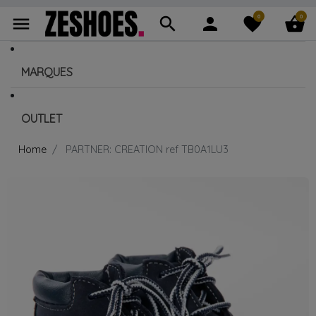
0
0
menu
search
person
favorite
shopping_basket
MARQUES
OUTLET
Home
PARTNER: CREATION ref TB0A1LU3