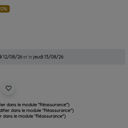
20%
i 12/08/26
et le
jeudi 13/08/26
favorite_border
fier dans le module "Réassurance")
odifier dans le module "Réassurance")
ier dans le module "Réassurance")