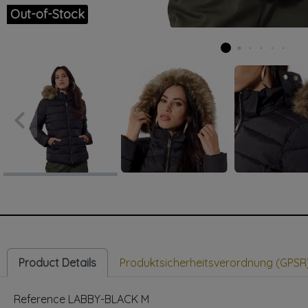
Out-of-Stock
keyboard_arrow_left
Previous
Product Details
Produktsicherheitsverordnung (GPSR
Reference
LABBY-BLACK M