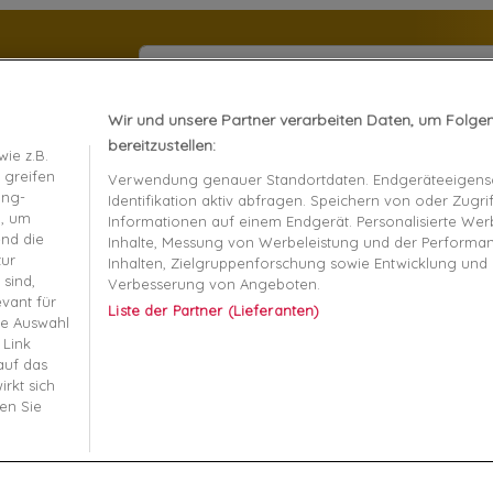
Sie können Ihr Einverständnis jederzeit widerrufe
Wir und unsere Partner verarbeiten Daten, um Folge
Datenschutzerklärung.
bereitzustellen:
ie z.B.
 greifen
Verwendung genauer Standortdaten. Endgeräteeigensc
ing-
Identifikation aktiv abfragen. Speichern von oder Zugri
n, um
Informationen auf einem Endgerät. Personalisierte We
end die
Inhalte, Messung von Werbeleistung und der Performa
Unternehmen
zur
Inhalten, Zielgruppenforschung sowie Entwicklung und
 sind,
Verbesserung von Angeboten.
Mentions légales
vant für
Liste der Partner (Lieferanten)
re Auswahl
t remboursement
Conditions générales
 Link
auf das
écurisé
Magasin de chaussures à 
rkt sich
en Sie
-nous
Informatique et liberté
 ma commande
Plan du site