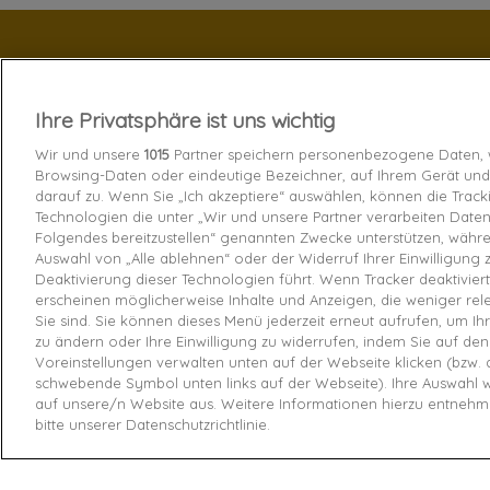
ABONNEZ-VOUS
Exclusivités, offres et nouveautés !
Ihre Privatsphäre ist uns wichtig
Wir und unsere
1015
Partner speichern personenbezogene Daten, w
Browsing-Daten oder eindeutige Bezeichner, auf Ihrem Gerät und
darauf zu. Wenn Sie „Ich akzeptiere“ auswählen, können die Track
Technologien die unter „Wir und unsere Partner verarbeiten Date
Folgendes bereitzustellen“ genannten Zwecke unterstützen, währ
Artikel
Auswahl von „Alle ablehnen“ oder der Widerruf Ihrer Einwilligung 
Deaktivierung dieser Technologien führt. Wenn Tracker deaktiviert
Livraison
erscheinen möglicherweise Inhalte und Anzeigen, die weniger rele
Sie sind. Sie können dieses Menü jederzeit erneut aufrufen, um Ih
Echange e
zu ändern oder Ihre Einwilligung zu widerrufen, indem Sie auf den
Voreinstellungen verwalten unten auf der Webseite klicken (bzw. 
Paiement s
schwebende Symbol unten links auf der Webseite). Ihre Auswahl wi
auf unsere/n Website aus. Weitere Informationen hierzu entnehm
Contactez
bitte unserer Datenschutzrichtlinie.
Retourner