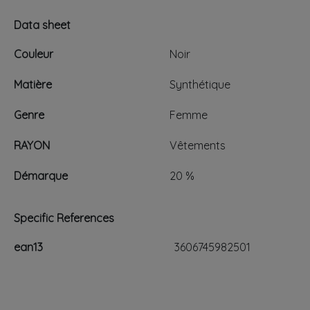
Data sheet
Couleur
Noir
Matière
Synthétique
Genre
Femme
RAYON
Vêtements
Démarque
20 %
Specific References
ean13
3606745982501