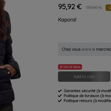
95,92 €
119,90 €
-
Kaporal
Chez vous
entre le
mercred
Out-of-Stock

Add to cart
Garanties sécurité (à modi
Politique de livraison (à m
Politique retours (à modif