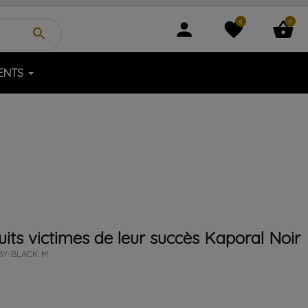
0
0
person
favorite
shopping_basket
search
ENTS
its victimes de leur succès
Kaporal
Noir
BY-BLACK M