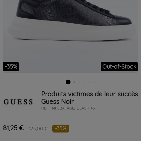
-35%
Out-of-Stock
Produits victimes de leur succès
Guess
Noir
REF
FMFLBAFAB12-BLACK 43
81,25 €
-35%
125,00 €