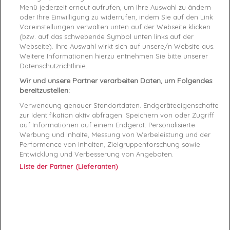
Product Details
Produktsicherheitsverordnung (GPSR)
Menü jederzeit erneut aufrufen, um Ihre Auswahl zu ändern
oder Ihre Einwilligung zu widerrufen, indem Sie auf den Link
Reference
FMFLBAFAB12-BLACK 43
Voreinstellungen verwalten unten auf der Webseite klicken
(bzw. auf das schwebende Symbol unten links auf der
Webseite). Ihre Auswahl wirkt sich auf unsere/n Website aus.
Data sheet
Weitere Informationen hierzu entnehmen Sie bitte unserer
Datenschutzrichtlinie.
Couleur
Noir
Wir und unsere Partner verarbeiten Daten, um Folgendes
bereitzustellen:
Matière
Synthétique
Verwendung genauer Standortdaten. Endgeräteeigenschaften
Conseil pointure
Prenez votre pointure habituelle
zur Identifikation aktiv abfragen. Speichern von oder Zugriff
auf Informationen auf einem Endgerät. Personalisierte
Genre
Homme
Werbung und Inhalte, Messung von Werbeleistung und der
Performance von Inhalten, Zielgruppenforschung sowie
Fermeture
Lacets
Entwicklung und Verbesserung von Angeboten.
Liste der Partner (Lieferanten)
RAYON
Chaussures
Démarque
35 %
Semelle
Synthétique
intérieure