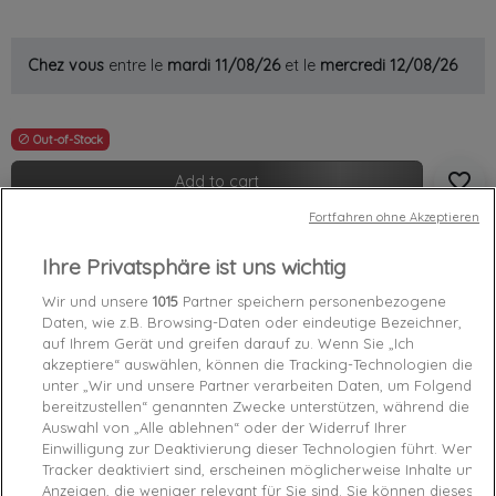
Chez vous
entre le
mardi 11/08/26
et le
mercredi 12/08/26
Out-of-Stock

favorite_border
Add to cart
Fortfahren ohne Akzeptieren
Garanties sécurité (à modifier dans le module
Ihre Privatsphäre ist uns wichtig
"Réassurance")
Politique de livraison (à modifier dans le module
Wir und unsere
1015
Partner speichern personenbezogene
"Réassurance")
Daten, wie z.B. Browsing-Daten oder eindeutige Bezeichner,
Politique retours (à modifier dans le module
auf Ihrem Gerät und greifen darauf zu. Wenn Sie „Ich
"Réassurance")
akzeptiere“ auswählen, können die Tracking-Technologien die
unter „Wir und unsere Partner verarbeiten Daten, um Folgendes
bereitzustellen“ genannten Zwecke unterstützen, während die
Caractéristiques produit
Auswahl von „Alle ablehnen“ oder der Widerruf Ihrer
Einwilligung zur Deaktivierung dieser Technologien führt. Wenn
Tracker deaktiviert sind, erscheinen möglicherweise Inhalte und
Anzeigen, die weniger relevant für Sie sind. Sie können dieses