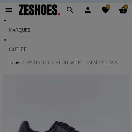
0
0
menu
search
person
favorite
shopping_basket
MARQUES
OUTLET
Home
PARTNER: CREATION ref FMFLBAFAB12-BLACK