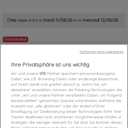
Chez vous
entre le
mardi 11/08/26
et le
mercredi 12/08/26
Out-of-Stock

favorite_border
Add to cart
Fortfahren ohne Akzeptieren
Ihre Privatsphäre ist uns wichtig
Garanties sécurité (à modifier dans le module
"Réassurance")
Wir und unsere
1015
Partner speichern personenbezogene
Politique de livraison (à modifier dans le module
Daten, wie z.B. Browsing-Daten oder eindeutige Bezeichner,
"Réassurance")
auf Ihrem Gerät und greifen darauf zu. Wenn Sie „Ich
Politique retours (à modifier dans le module
akzeptiere“ auswählen, können die Tracking-Technologien die
"Réassurance")
unter „Wir und unsere Partner verarbeiten Daten, um Folgendes
bereitzustellen“ genannten Zwecke unterstützen, während die
Auswahl von „Alle ablehnen“ oder der Widerruf Ihrer
Einwilligung zur Deaktivierung dieser Technologien führt. Wenn
Caractéristiques produit
Tracker deaktiviert sind, erscheinen möglicherweise Inhalte und
Anzeigen, die weniger relevant für Sie sind. Sie können dieses
Menü jederzeit erneut aufrufen, um Ihre Auswahl zu ändern