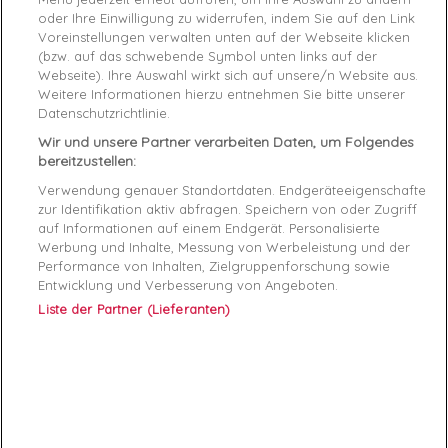
Product Details
Produktsicherheitsverordnung (GPSR)
oder Ihre Einwilligung zu widerrufen, indem Sie auf den Link
Voreinstellungen verwalten unten auf der Webseite klicken
(bzw. auf das schwebende Symbol unten links auf der
Reference
C400473-MARINE-TAN 43
Webseite). Ihre Auswahl wirkt sich auf unsere/n Website aus.
Weitere Informationen hierzu entnehmen Sie bitte unserer
Data sheet
Datenschutzrichtlinie.
Wir und unsere Partner verarbeiten Daten, um Folgendes
Couleur
Noir
bereitzustellen:
Matière
Synthétique
Verwendung genauer Standortdaten. Endgeräteeigenschaften
zur Identifikation aktiv abfragen. Speichern von oder Zugriff
auf Informationen auf einem Endgerät. Personalisierte
Conseil pointure
Prenez votre pointure habituelle
Werbung und Inhalte, Messung von Werbeleistung und der
Performance von Inhalten, Zielgruppenforschung sowie
Genre
Homme
Entwicklung und Verbesserung von Angeboten.
Liste der Partner (Lieferanten)
Fermeture
Lacets
RAYON
Chaussures
Semelle
Synthétique
intérieure