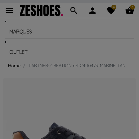
0
0
menu
search
person
favorite
shopping_basket
MARQUES
OUTLET
Home
PARTNER: CREATION ref C400473-MARINE-TAN