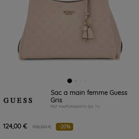
Sac a main femme
Guess
Gris
REF
HWPD9665070-SIG TU
124,00 €
-20%
155,00 €