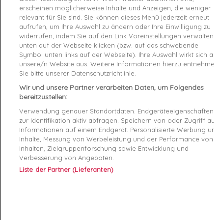
Caractéristiques produit
erscheinen möglicherweise Inhalte und Anzeigen, die weniger
relevant für Sie sind. Sie können dieses Menü jederzeit erneut
aufrufen, um Ihre Auswahl zu ändern oder Ihre Einwilligung zu
widerrufen, indem Sie auf den Link Voreinstellungen verwalten
Product Details
unten auf der Webseite klicken (bzw. auf das schwebende
Symbol unten links auf der Webseite). Ihre Auswahl wirkt sich auf
Produktsicherheitsverordnung (GPSR)
unsere/n Website aus. Weitere Informationen hierzu entnehmen
Sie bitte unserer Datenschutzrichtlinie.
Reference
HWPD9665070-SIG TU
Wir und unsere Partner verarbeiten Daten, um Folgendes
bereitzustellen:
Data sheet
Verwendung genauer Standortdaten. Endgeräteeigenschaften
zur Identifikation aktiv abfragen. Speichern von oder Zugriff auf
Couleur
Gris
Informationen auf einem Endgerät. Personalisierte Werbung und
Inhalte, Messung von Werbeleistung und der Performance von
Matière
Synthétique
Inhalten, Zielgruppenforschung sowie Entwicklung und
Verbesserung von Angeboten.
Genre
Femme
Liste der Partner (Lieferanten)
RAYON
Bagagerie
Démarque
20 %