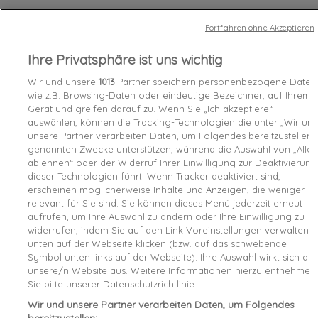
Pointure
Fortfahren ohne Akzeptieren
Ihre Privatsphäre ist uns wichtig
Wir und unsere
1013
Partner speichern personenbezogene Daten
Chez vous
entre le
samedi 08/08/26
et le
lundi 10/08/26
wie z.B. Browsing-Daten oder eindeutige Bezeichner, auf Ihrem
Gerät und greifen darauf zu. Wenn Sie „Ich akzeptiere“
auswählen, können die Tracking-Technologien die unter „Wir un
unsere Partner verarbeiten Daten, um Folgendes bereitzustellen“
Last items in stock

genannten Zwecke unterstützen, während die Auswahl von „Alle
ablehnen“ oder der Widerruf Ihrer Einwilligung zur Deaktivierung
favorite_border
Add to cart
dieser Technologien führt. Wenn Tracker deaktiviert sind,
erscheinen möglicherweise Inhalte und Anzeigen, die weniger
relevant für Sie sind. Sie können dieses Menü jederzeit erneut
Garanties sécurité (à modifier dans le module
aufrufen, um Ihre Auswahl zu ändern oder Ihre Einwilligung zu
"Réassurance")
widerrufen, indem Sie auf den Link Voreinstellungen verwalten
Politique de livraison (à modifier dans le module
unten auf der Webseite klicken (bzw. auf das schwebende
"Réassurance")
Symbol unten links auf der Webseite). Ihre Auswahl wirkt sich auf
Politique retours (à modifier dans le module
unsere/n Website aus. Weitere Informationen hierzu entnehmen
"Réassurance")
Sie bitte unserer Datenschutzrichtlinie.
Wir und unsere Partner verarbeiten Daten, um Folgendes