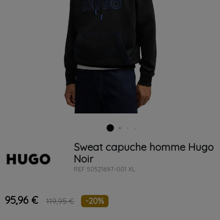
Sweat capuche homme
Hugo
Noir
REF
50521697-001 XL
95,96 €
-20%
119,95 €