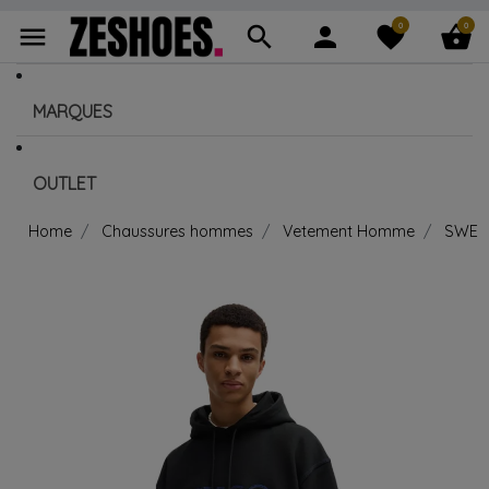
0
0
menu
search
person
favorite
shopping_basket
MARQUES
OUTLET
Home
Chaussures hommes
Vetement Homme
SWEA