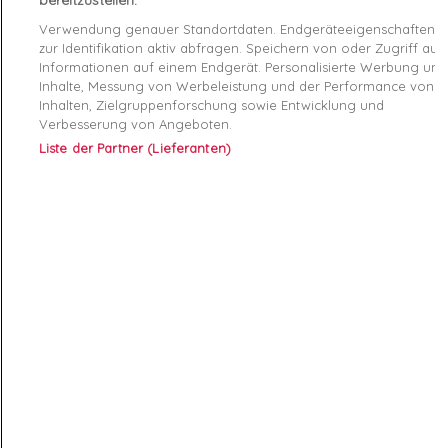
bereitzustellen:
Caractéristiques produit
Verwendung genauer Standortdaten. Endgeräteeigenschaften
zur Identifikation aktiv abfragen. Speichern von oder Zugriff auf
Informationen auf einem Endgerät. Personalisierte Werbung und
Description
Product Details
Inhalte, Messung von Werbeleistung und der Performance von
Inhalten, Zielgruppenforschung sowie Entwicklung und
Produktsicherheitsverordnung (GPSR)
Verbesserung von Angeboten.
Liste der Partner (Lieferanten)
ABONNEZ-VOUS
Exclusivités, offres et nouveautés !
Sie können Ihr Einverständnis jederzeit widerrufen. Unsere
Kontaktinformationen finden Sie u. a. in der Datenschutzerklärung.