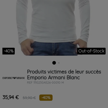
-40%
Out-of-Stock
Produits victimes de leur succès
Emporio Armani
Blanc
REF
1110230A526-00010 M
35,94 €
-40%
59,90 €