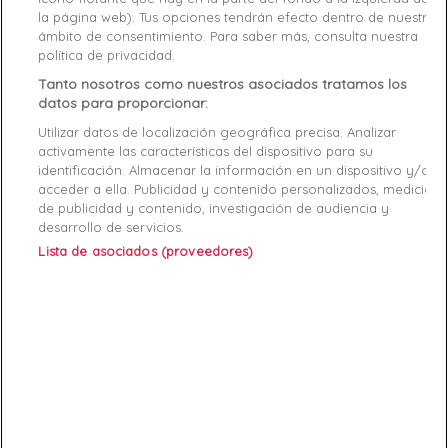
la página web). Tus opciones tendrán efecto dentro de nuestro
ámbito de consentimiento. Para saber más, consulta nuestra
Reference
1110230A526-00010 M
política de privacidad.
Tanto nosotros como nuestros asociados tratamos los
Data sheet
datos para proporcionar:
Utilizar datos de localización geográfica precisa. Analizar
Couleur
Blanc
activamente las características del dispositivo para su
identificación. Almacenar la información en un dispositivo y/o
Matière
Coton
acceder a ella. Publicidad y contenido personalizados, medición
de publicidad y contenido, investigación de audiencia y
Genre
Homme
desarrollo de servicios.
Lista de asociados (proveedores)
RAYON
Vêtements
Démarque
40 %
Specific References
ean13
8052467956392