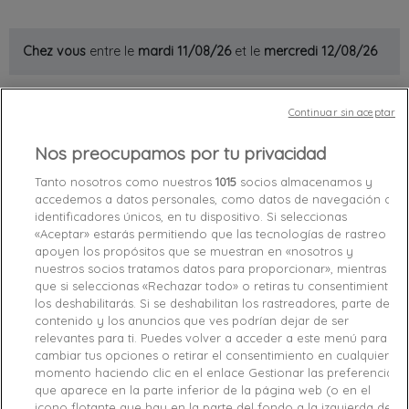
Chez vous
entre le
mardi 11/08/26
et le
mercredi 12/08/26
Continuar sin aceptar
Out-of-Stock

favorite_border
Add to cart
Nos preocupamos por tu privacidad
Tanto nosotros como nuestros
1015
socios almacenamos y
Garanties sécurité (à modifier dans le module
accedemos a datos personales, como datos de navegación o
identificadores únicos, en tu dispositivo. Si seleccionas
"Réassurance")
«Aceptar» estarás permitiendo que las tecnologías de rastreo
Politique de livraison (à modifier dans le module
apoyen los propósitos que se muestran en «nosotros y
"Réassurance")
nuestros socios tratamos datos para proporcionar», mientras
Politique retours (à modifier dans le module
que si seleccionas «Rechazar todo» o retiras tu consentimiento,
"Réassurance")
los deshabilitarás. Si se deshabilitan los rastreadores, parte del
contenido y los anuncios que ves podrían dejar de ser
relevantes para ti. Puedes volver a acceder a este menú para
Caractéristiques produit
cambiar tus opciones o retirar el consentimiento en cualquier
momento haciendo clic en el enlace Gestionar las preferencias
que aparece en la parte inferior de la página web (o en el
Product Details
GPSR
icono flotante que hay en la parte del fondo a la izquierda de