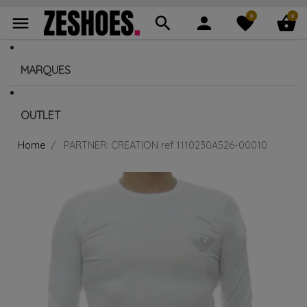
0
0
menu
search
person
favorite
shopping_basket
MARQUES
OUTLET
Home
PARTNER: CREATION ref 1110230A526-00010