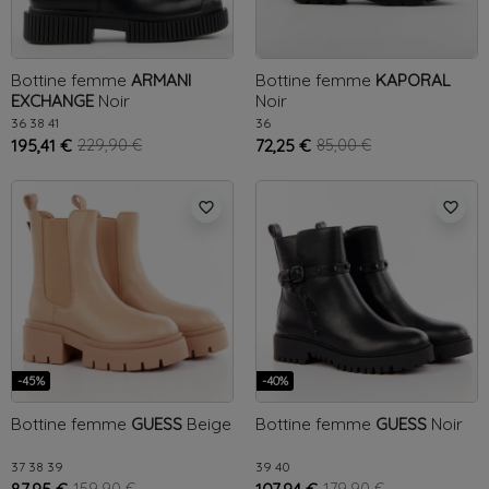
Bottine femme
ARMANI
Bottine femme
KAPORAL
EXCHANGE
Noir
Noir
36
38
41
36
195,41 €
229,90 €
72,25 €
85,00 €
favorite_border
favorite_border
-45%
-40%
Bottine femme
GUESS
Beige
Bottine femme
GUESS
Noir
37
38
39
39
40