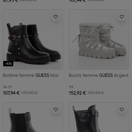
87,95 €
159,90 €
107,94 €
179,90 €
favorite_border
favorite_border
-40%
Bottine femme
GUESS
Noir
Boots femme
GUESS
Argent
36
37
39
107,94 €
179,90 €
152,92 €
179,90 €
favorite_border
favorite_border