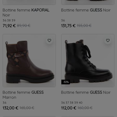
Bottine femme
KAPORAL
Bottine femme
GUESS
Noir
Noir
36
38
39
36
71,92 €
89,90 €
131,75 €
155,00 €
favorite_border
favorite_border
-30%
Bottine femme
GUESS
Bottine femme
GUESS
Noir
Marron
36
36
37
38
39
40
132,00 €
165,00 €
112,00 €
160,00 €