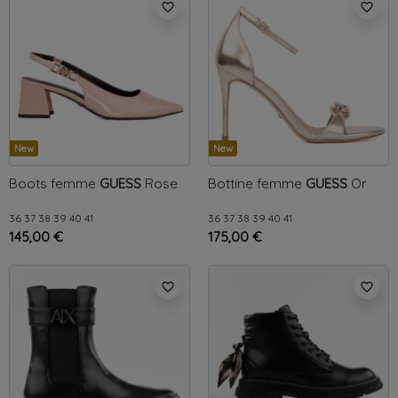
favorite_border
favorite_border
New
New
Boots femme
GUESS
Rose
Bottine femme
GUESS
Or
36
37
38
39
40
41
36
37
38
39
40
41
145,00 €
175,00 €
favorite_border
favorite_border