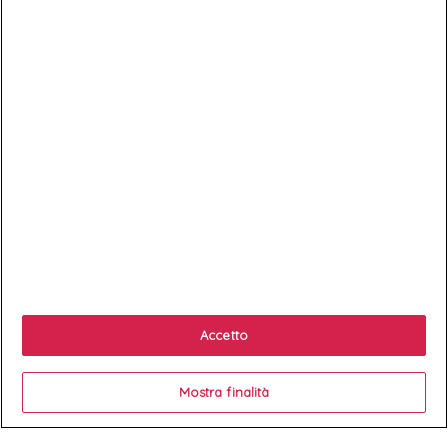
ABONNEZ-VOUS
Exclusivités, offres et nouveautés !
Puoi annullare l'iscrizione in ogni momenti. A questo scopo, cerca le
info di contatto nelle note legali.

Prodotti

La nostra azienda
Accetto

Your account
Mostra finalità