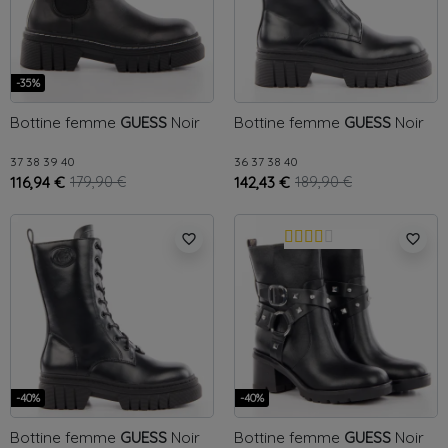
-35%
Bottine femme
GUESS
Noir
Bottine femme
GUESS
Noir
37
38
39
40
36
37
38
40
116,94 €
179,90 €
142,43 €
189,90 €
favorite_border
favorite_border
-40%
-40%
Bottine femme
GUESS
Noir
Bottine femme
GUESS
Noir