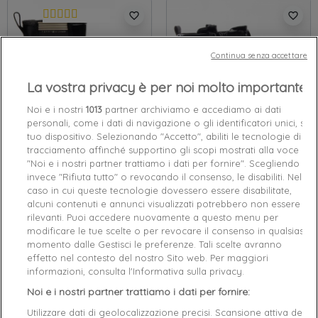
favorite_border
favorite_border
Continua senza accettare
La vostra privacy è per noi molto importante
Noi e i nostri
1013
partner archiviamo e accediamo ai dati
personali, come i dati di navigazione o gli identificatori unici, sul
-45%
-40%
tuo dispositivo. Selezionando "Accetto", abiliti le tecnologie di
tracciamento affinché supportino gli scopi mostrati alla voce
Boots femme
TOMMY
Bottine femme
CALVIN KLEIN
"Noi e i nostri partner trattiamo i dati per fornire". Scegliendo
JEANS
Noir
Noir
invece "Rifiuta tutto" o revocando il consenso, le disabiliti. Nel
41
36
caso in cui queste tecnologie dovessero essere disabilitate,
60,44 €
109,90 €
125,94 €
209,90 €
alcuni contenuti e annunci visualizzati potrebbero non essere
rilevanti. Puoi accedere nuovamente a questo menu per
modificare le tue scelte o per revocare il consenso in qualsiasi
favorite_border
favorite_border
momento dalle Gestisci le preferenze. Tali scelte avranno
effetto nel contesto del nostro Sito web. Per maggiori
informazioni, consulta l'Informativa sulla privacy.
Noi e i nostri partner trattiamo i dati per fornire:
Utilizzare dati di geolocalizzazione precisi. Scansione attiva delle