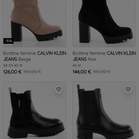
-30%
Bottine femme
CALVIN KLEIN
Bottine femme
CALVIN KLEIN
JEANS
Beige
JEANS
Noir
38
39
40
41
40
41
126,00 €
180,00 €
144,00 €
180,00 €
favorite_border
favorite_border