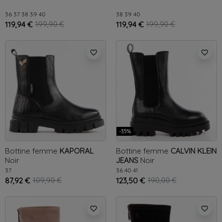
36
37
38
39
40
38
39
40
119,94 €
199,90 €
119,94 €
199,90 €
favorite_border
favorite_border
-35%
Bottine femme
KAPORAL
Bottine femme
CALVIN KLEIN
Noir
JEANS
Noir
37
36
40
41
87,92 €
109,90 €
123,50 €
190,00 €
favorite_border
favorite_border