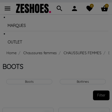
0
0
menu
search
person
favorite
shopping_basket
MARQUES
OUTLET
Home
Chaussures femmes
CHAUSSURES FEMMES
B
BOOTS
Boots
Bottines
Filter