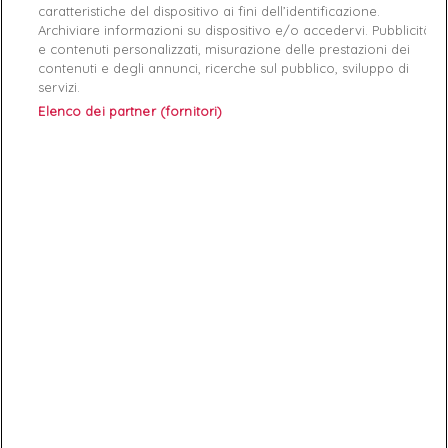
caratteristiche del dispositivo ai fini dell’identificazione.
Archiviare informazioni su dispositivo e/o accedervi. Pubblicità
e contenuti personalizzati, misurazione delle prestazioni dei
-35%
-40%
contenuti e degli annunci, ricerche sul pubblico, sviluppo di
Boots femme
GUESS
Boots femme
GUESS
Blanc
servizi.
Marron
Elenco dei partner (fornitori)
36
40
40
41
97,50 €
150,00 €
90,00 €
150,00 €
favorite_border
favorite_border
Boots femme
GUESS
Noir
Bottine femme
GUESS
Noir
40
36
39