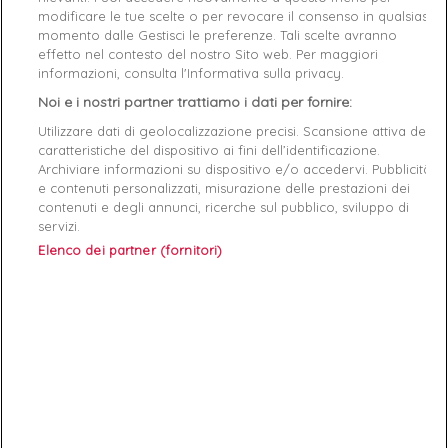
Product Details
GPSR
modificare le tue scelte o per revocare il consenso in qualsiasi
momento dalle Gestisci le preferenze. Tali scelte avranno
Reference
TB0A2EW9BA3 24
effetto nel contesto del nostro Sito web. Per maggiori
informazioni, consulta l'Informativa sulla privacy.
Data sheet
Noi e i nostri partner trattiamo i dati per fornire:
Utilizzare dati di geolocalizzazione precisi. Scansione attiva delle
Couleur
Gris
caratteristiche del dispositivo ai fini dell’identificazione.
Archiviare informazioni su dispositivo e/o accedervi. Pubblicità
Matière
cuir
e contenuti personalizzati, misurazione delle prestazioni dei
contenuti e degli annunci, ricerche sul pubblico, sviluppo di
Style
Basket montante
servizi.
Elenco dei partner (fornitori)
Conseil pointure
Prenez votre pointure habituelle
Genre
Fille
Fermeture
Lacets
RAYON
Chaussures
Démarque
25 %