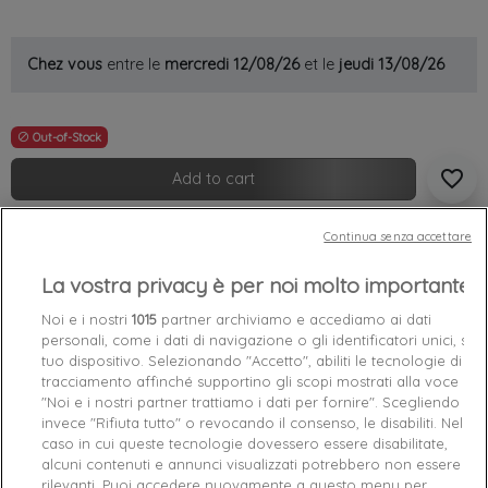
Chez vous
entre le
mercredi 12/08/26
et le
jeudi 13/08/26
Out-of-Stock

favorite_border
Add to cart
Continua senza accettare
Garanties sécurité (à modifier dans le module
"Réassurance")
La vostra privacy è per noi molto importante
Politique de livraison (à modifier dans le module
"Réassurance")
Noi e i nostri
1015
partner archiviamo e accediamo ai dati
Politique retours (à modifier dans le module
personali, come i dati di navigazione o gli identificatori unici, sul
"Réassurance")
tuo dispositivo. Selezionando "Accetto", abiliti le tecnologie di
tracciamento affinché supportino gli scopi mostrati alla voce
"Noi e i nostri partner trattiamo i dati per fornire". Scegliendo
Caractéristiques produit
invece "Rifiuta tutto" o revocando il consenso, le disabiliti. Nel
caso in cui queste tecnologie dovessero essere disabilitate,
alcuni contenuti e annunci visualizzati potrebbero non essere
rilevanti. Puoi accedere nuovamente a questo menu per