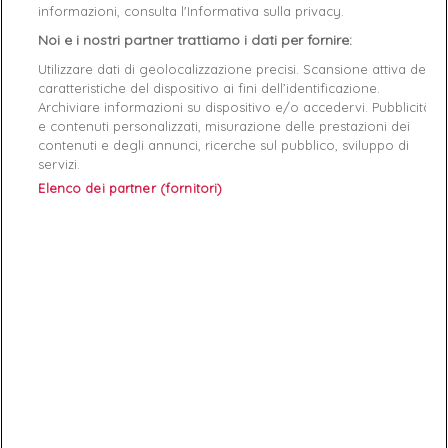
Product Details
GPSR
informazioni, consulta l'Informativa sulla privacy.
Noi e i nostri partner trattiamo i dati per fornire:
Reference
369223-01 38
Utilizzare dati di geolocalizzazione precisi. Scansione attiva delle
caratteristiche del dispositivo ai fini dell’identificazione.
Data sheet
Archiviare informazioni su dispositivo e/o accedervi. Pubblicità
e contenuti personalizzati, misurazione delle prestazioni dei
Couleur
Blanc
contenuti e degli annunci, ricerche sul pubblico, sviluppo di
servizi.
Matière
cuir
Elenco dei partner (fornitori)
Genre
Femme
RAYON
Chaussures
Démarque
50 %
Semelle
Textile
intérieure
Specific References