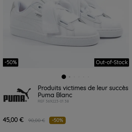
-50%
Out-of-Stock
Produits victimes de leur succès
Puma
Blanc
REF
369223-01 38
45,00 €
-50%
90,00 €