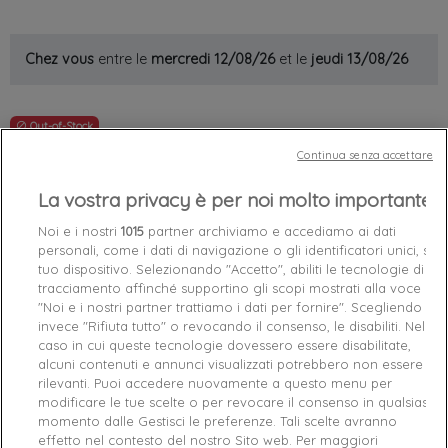
Chez vous
entre le
mercredi 12/08/26
et le
jeudi 13/08/26
Out-of-Stock

Continua senza accettare
favorite_border
Add to cart
La vostra privacy è per noi molto importante
Garanties sécurité (à modifier dans le module
Noi e i nostri
1015
partner archiviamo e accediamo ai dati
"Réassurance")
personali, come i dati di navigazione o gli identificatori unici, sul
Politique de livraison (à modifier dans le module
tuo dispositivo. Selezionando "Accetto", abiliti le tecnologie di
"Réassurance")
tracciamento affinché supportino gli scopi mostrati alla voce
Politique retours (à modifier dans le module
"Noi e i nostri partner trattiamo i dati per fornire". Scegliendo
"Réassurance")
invece "Rifiuta tutto" o revocando il consenso, le disabiliti. Nel
caso in cui queste tecnologie dovessero essere disabilitate,
alcuni contenuti e annunci visualizzati potrebbero non essere
Caractéristiques produit
rilevanti. Puoi accedere nuovamente a questo menu per
modificare le tue scelte o per revocare il consenso in qualsiasi
momento dalle Gestisci le preferenze. Tali scelte avranno
effetto nel contesto del nostro Sito web. Per maggiori