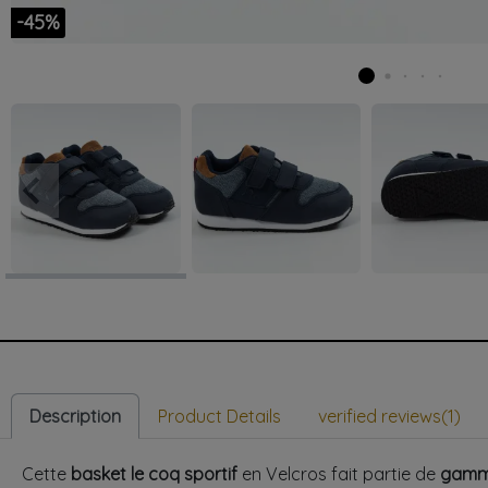
-45%
keyboard_arrow_left
Previous
Description
Product Details
verified reviews(1)
Cette
basket le coq sportif
en Velcros fait partie de
gamme