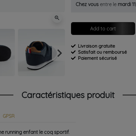
Chez vous
entre le
mardi 1
zoom_in
Add to cart
Livraison gratuite
keyboard_arrow_right
Satisfait ou remboursé
Next
Paiement sécurisé
Caractéristiques produit
GPSR
 running enfant le coq sportif
.