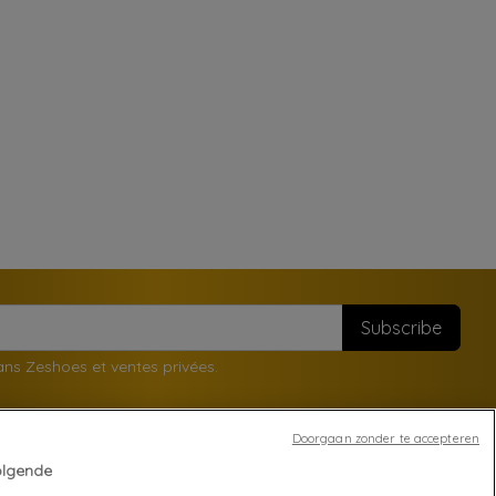
lans Zeshoes et ventes privées.
Doorgaan zonder te accepteren
olgende
Your account