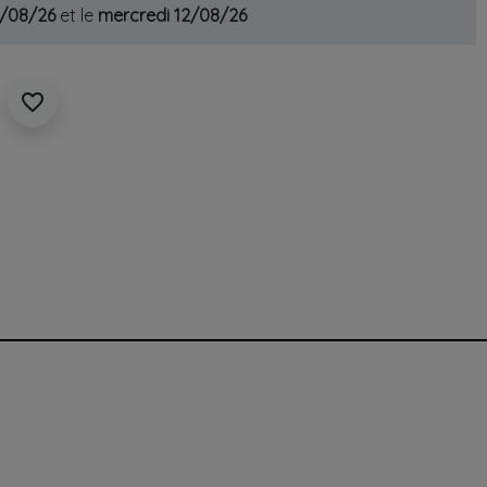
1/08/26
et le
mercredi 12/08/26
favorite_border