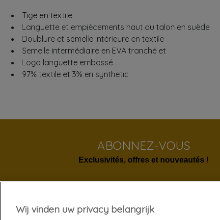
Tige en textile
Languette et empiècements haut du talon en suède
Doublure et semelle intérieure en textile
Semelle intermédiaire en EVA tranché et
Logo languette embossé
97% textile et 3% en synthetic
ABONNEZ-VOUS
Exclusivités, offres et nouveautés !
Wij vinden uw privacy belangrijk
Services 