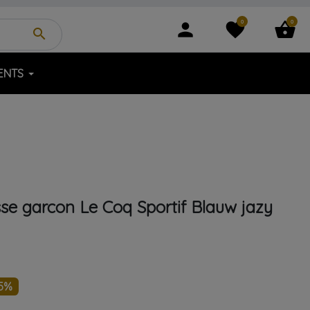
0
0
person
favorite
shopping_basket
search
ENTS
sse garcon
Le Coq Sportif
Blauw
jazy
5%