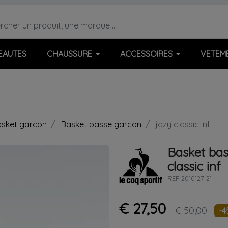
EAUTES
CHAUSSURE
ACCESSOIRES
VETEM
sket garcon
Basket basse garcon
jazy classic inf
Basket ba
classic inf
REF
2010127 21
€ 27,50
€ 50,00
-4