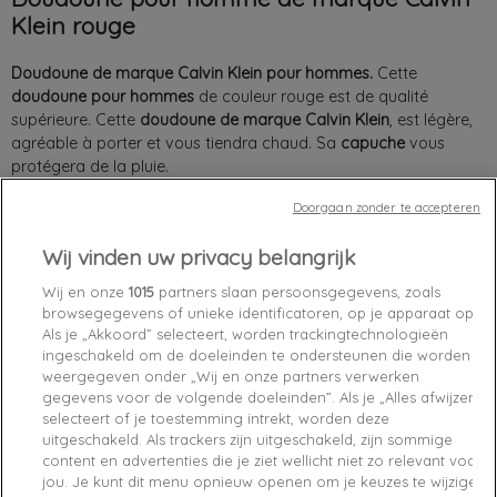
Klein rouge
Doudoune de marque Calvin Klein pour hommes.
Cette
doudoune
pour
hommes
de couleur rouge est de qualité
supérieure. Cette
doudoune
de
marque
Calvin
Klein
, est légère,
agréable à porter et vous tiendra chaud. Sa
capuche
vous
protégera de la pluie.
Doorgaan zonder te accepteren
Wij vinden uw privacy belangrijk
Chez vous
entre le
mercredi 12/08/26
et le
jeudi 13/08/26
Wij en onze
1015
partners slaan persoonsgegevens, zoals
browsegegevens of unieke identificatoren, op je apparaat op.
Als je „Akkoord” selecteert, worden trackingtechnologieën
Niet op voorraad

ingeschakeld om de doeleinden te ondersteunen die worden
weergegeven onder „Wij en onze partners verwerken
favorite_border
Add to cart
gegevens voor de volgende doeleinden”. Als je „Alles afwijzen”
selecteert of je toestemming intrekt, worden deze
uitgeschakeld. Als trackers zijn uitgeschakeld, zijn sommige
Livraison gratuite
content en advertenties die je ziet wellicht niet zo relevant voor
Satisfait ou remboursé
jou. Je kunt dit menu opnieuw openen om je keuzes te wijzigen