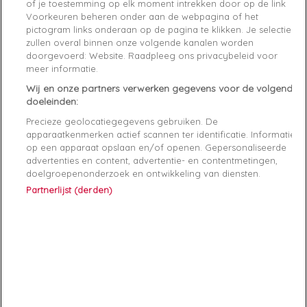
Paiement sécurisé
of je toestemming op elk moment intrekken door op de link
Voorkeuren beheren onder aan de webpagina of het
pictogram links onderaan op de pagina te klikken. Je selecties
Caractéristiques produit
zullen overal binnen onze volgende kanalen worden
doorgevoerd: Website. Raadpleeg ons privacybeleid voor
meer informatie.
Product Details
GPSR
Wij en onze partners verwerken gegevens voor de volgende
doeleinden:
Reference
J30J312764-688 XXL
Precieze geolocatiegegevens gebruiken. De
apparaatkenmerken actief scannen ter identificatie. Informatie
op een apparaat opslaan en/of openen. Gepersonaliseerde
Data sheet
advertenties en content, advertentie- en contentmetingen,
doelgroepenonderzoek en ontwikkeling van diensten.
Kleur
Rood
Partnerlijst (derden)
Matière
Synthétique
Genre
Homme
Rayon
Vêtements
Démarque
50 %