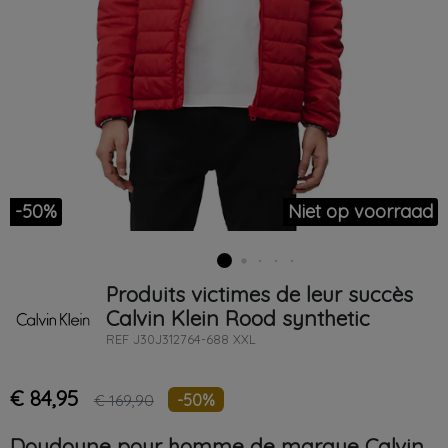
-50%
Niet op voorraad
Produits victimes de leur succès
Calvin Klein
Rood
synthetic
REF
J30J312764-688 XXL
€ 84,95
-50%
€ 169,90
Doudoune pour homme de marque Calvin