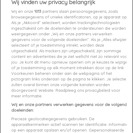
Wij vinden uw privacy belangrijk
Wij en onze
1013
partners slaan persoonsgegevens, zoals
Chez vous
entre le
lundi 10/08/26
et le
mardi 11/08/26
browsegegevens of unieke identificatoren, op je apparaat op.
Als je „Akkoord” selecteert, worden trackingtechnologieën
ingeschakeld om de doeleinden te ondersteunen die worden
Niet op voorraad

weergegeven onder „Wij en onze partners verwerken
gegevens voor de volgende doeleinden”. Als je „Alles afwijzen”
favorite_border
Add to cart
selecteert of je toestemming intrekt, worden deze
uitgeschakeld. Als trackers zijn uitgeschakeld, zijn sommige
content en advertenties die je ziet wellicht niet zo relevant voor
Livraison gratuite
jou. Je kunt dit menu opnieuw openen om je keuzes te wijzigen
Satisfait ou remboursé
of je toestemming op elk moment intrekken door op de link
Paiement sécurisé
Voorkeuren beheren onder aan de webpagina of het
pictogram links onderaan op de pagina te klikken. Je selecties
zullen overal binnen onze volgende kanalen worden
doorgevoerd: Website. Raadpleeg ons privacybeleid voor
Caractéristiques produit
meer informatie.
Wij en onze partners verwerken gegevens voor de volgende
doeleinden:
Description
Product Details
verified reviews(1)
Precieze geolocatiegegevens gebruiken. De
GPSR
apparaatkenmerken actief scannen ter identificatie. Informatie
op een apparaat opslaan en/of openen. Gepersonaliseerde