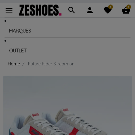
0
0
menu
search
person
favorite
shopping_basket
MARQUES
OUTLET
Home
Future Rider Stream on