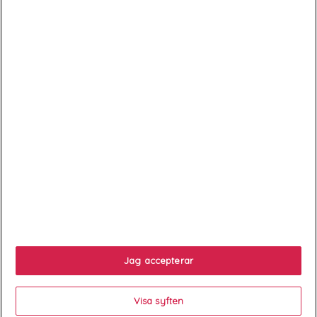
ABONNEZ-VOUS
Exclusivités, offres et nouveautés !
*Newsletter = lettre d'information, offres, bons plans Zeshoes et
ventes privées.

Services client

À propos
Jag accepterar

Your account
Visa syften