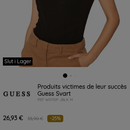
Slut i Lager
Produits victimes de leur succès
Guess
Svart
REF
W0YI0F-JBLK M
26,93 €
-25%
35,90 €