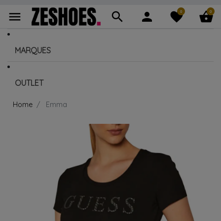
0
0
menu
search
person
favorite
shopping_basket
MARQUES
OUTLET
Home
Emma