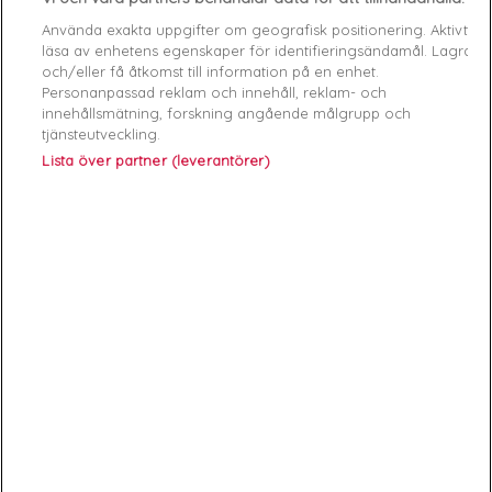
Använda exakta uppgifter om geografisk positionering. Aktivt
Data sheet
läsa av enhetens egenskaper för identifieringsändamål. Lagra
och/eller få åtkomst till information på en enhet.
Färg
Svart
Personanpassad reklam och innehåll, reklam- och
innehållsmätning, forskning angående målgrupp och
Matière
Bomull
tjänsteutveckling.
Lista över partner (leverantörer)
Genre
Femme
Rayon
Vêtements
Démarque
25 %
Specific References
ean13
7621097094180