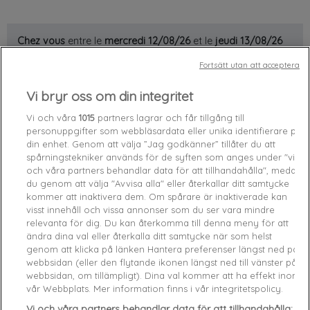
Chez vous
entre le
mercredi 12/08/26
et le
jeudi 13/08/26
Fortsätt utan att acceptera
Slut i Lager

Vi bryr oss om din integritet
favorite_border
Add to cart
Vi och våra
1015
partners lagrar och får tillgång till
personuppgifter som webbläsardata eller unika identifierare på
din enhet. Genom att välja ”Jag godkänner” tillåter du att
Livraison gratuite
spårningstekniker används för de syften som anges under "vi
Satisfait ou remboursé
och våra partners behandlar data för att tillhandahålla", medan
Paiement sécurisé
du genom att välja "Avvisa alla" eller återkallar ditt samtycke
kommer att inaktivera dem. Om spårare är inaktiverade kan
visst innehåll och vissa annonser som du ser vara mindre
Caractéristiques produit
relevanta för dig. Du kan återkomma till denna meny för att
ändra dina val eller återkalla ditt samtycke när som helst
genom att klicka på länken Hantera preferenser längst ned på
webbsidan (eller den flytande ikonen längst ned till vänster på
Product Details
GPSR
webbsidan, om tillämpligt). Dina val kommer att ha effekt inom
vår Webbplats. Mer information finns i vår integritetspolicy.
Reference
W0YI0F-JBLK M
Vi och våra partners behandlar data för att tillhandahålla: