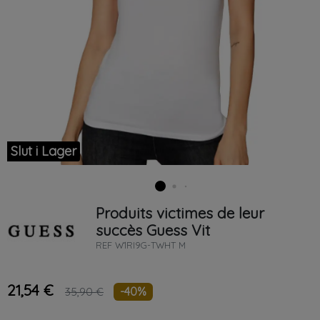
Slut i Lager
Produits victimes de leur
succès
Guess
Vit
REF
W1RI9G-TWHT M
21,54 €
-40%
35,90 €