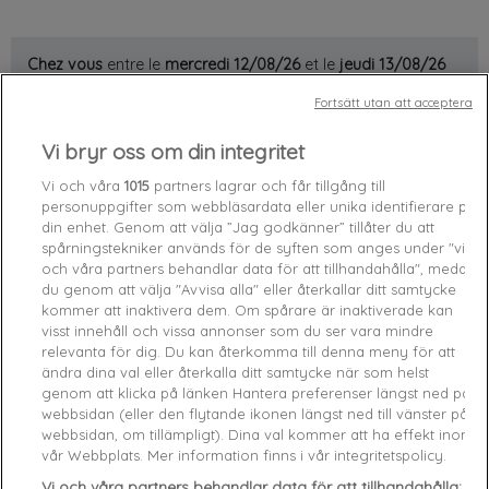
Chez vous
entre le
mercredi 12/08/26
et le
jeudi 13/08/26
Fortsätt utan att acceptera
Slut i Lager

Vi bryr oss om din integritet
favorite_border
Add to cart
Vi och våra
1015
partners lagrar och får tillgång till
personuppgifter som webbläsardata eller unika identifierare på
din enhet. Genom att välja ”Jag godkänner” tillåter du att
Livraison gratuite
spårningstekniker används för de syften som anges under "vi
Satisfait ou remboursé
och våra partners behandlar data för att tillhandahålla", medan
Paiement sécurisé
du genom att välja "Avvisa alla" eller återkallar ditt samtycke
kommer att inaktivera dem. Om spårare är inaktiverade kan
visst innehåll och vissa annonser som du ser vara mindre
Caractéristiques produit
relevanta för dig. Du kan återkomma till denna meny för att
ändra dina val eller återkalla ditt samtycke när som helst
genom att klicka på länken Hantera preferenser längst ned på
webbsidan (eller den flytande ikonen längst ned till vänster på
Product Details
GPSR
webbsidan, om tillämpligt). Dina val kommer att ha effekt inom
vår Webbplats. Mer information finns i vår integritetspolicy.
Reference
W1RI9G-TWHT M
Vi och våra partners behandlar data för att tillhandahålla: