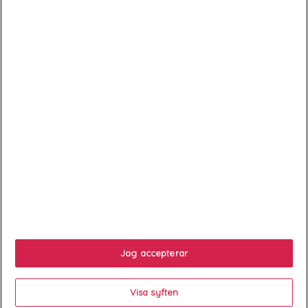
ABONNEZ-VOUS
Exclusivités, offres et nouveautés !
*Newsletter = lettre d'information, offres, bons plans Zeshoes et
ventes privées.

Services client

À propos
Jag accepterar

Your account
Visa syften