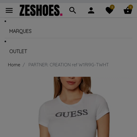
0
0
menu
search
person
favorite
shopping_basket
MARQUES
OUTLET
Home
PARTNER: CREATION ref W1RI9G-TWHT