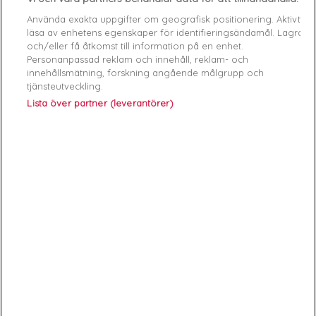
Använda exakta uppgifter om geografisk positionering. Aktivt
Data sheet
läsa av enhetens egenskaper för identifieringsändamål. Lagra
och/eller få åtkomst till information på en enhet.
Färg
Vit
Personanpassad reklam och innehåll, reklam- och
innehållsmätning, forskning angående målgrupp och
Matière
Bomull
tjänsteutveckling.
Lista över partner (leverantörer)
Genre
Femme
Rayon
Vêtements
Démarque
40 %
Specific References
ean13
7618483528732