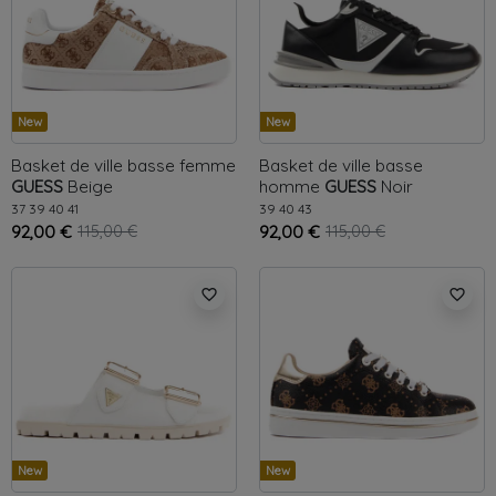
New
New
Basket de ville basse femme
Basket de ville basse
GUESS
Beige
homme
GUESS
Noir
37
39
40
41
39
40
43
92,00 €
115,00 €
92,00 €
115,00 €
favorite_border
favorite_border
New
New