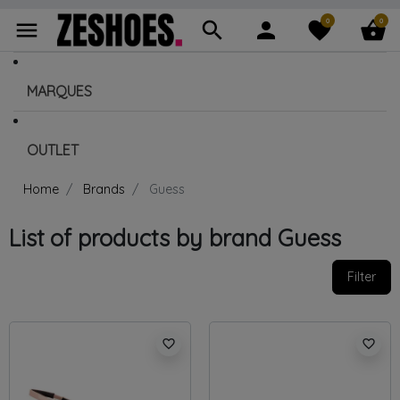
0
0
menu
search
person
favorite
shopping_basket
MARQUES
OUTLET
Home
Brands
Guess
List of products by brand Guess
Filter
favorite_border
favorite_border