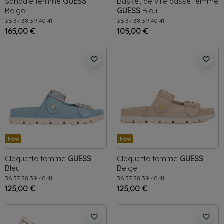
Sandale femme
GUESS
Basket de ville basse femme
Beige
GUESS
Bleu
36
37
38
39
40
41
36
37
38
39
40
41
165,00 €
105,00 €
favorite_border
favorite_border
New
New
Claquette femme
GUESS
Claquette femme
GUESS
Bleu
Beige
36
37
38
39
40
41
36
37
38
39
40
41
125,00 €
125,00 €
favorite_border
favorite_border