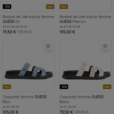
-30%
New
New
Basket de ville basse femme
Basket de ville basse femme
GUESS
Or
GUESS
Marron
36
37
38
39
40
41
36
37
38
39
40
73,50 €
105,00 €
135,00 €
favorite_border
favorite_border
New
-30%
New
Claquette femme
GUESS
Claquette femme
GUESS
Bleu
Blanc
36
37
38
39
36
37
38
39
105,00 €
73,50 €
105,00 €