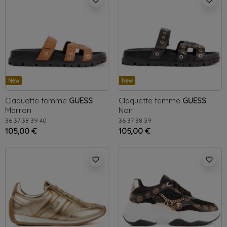
New
New
Claquette femme
GUESS
Claquette femme
GUESS
Marron
Noir
36
37
38
39
40
36
37
38
39
105,00 €
105,00 €
favorite_border
favorite_border