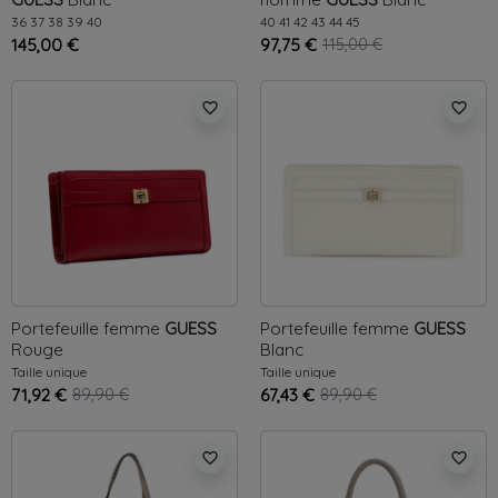
36
37
38
39
40
40
41
42
43
44
45
145,00 €
97,75 €
115,00 €
favorite_border
favorite_border
Portefeuille femme
GUESS
Portefeuille femme
GUESS
Rouge
Blanc
Taille unique
Taille unique
71,92 €
89,90 €
67,43 €
89,90 €
favorite_border
favorite_border