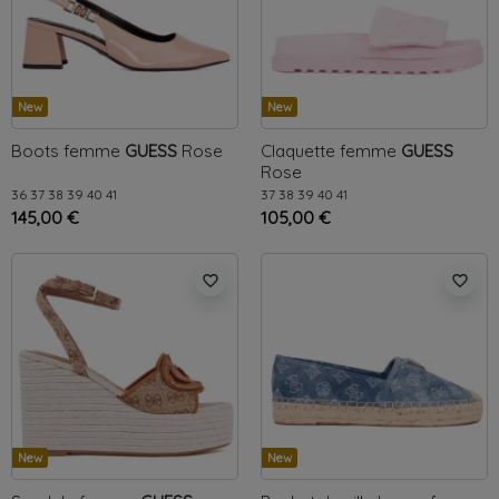
New
New
Boots femme
GUESS
Rose
Claquette femme
GUESS
Rose
36
37
38
39
40
41
37
38
39
40
41
145,00 €
105,00 €
favorite_border
favorite_border
New
New