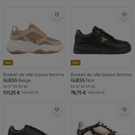
favorite_border
favorite_border
New
New
Basket de ville basse femme
Basket de ville basse femme
GUESS
Beige
GUESS
Noir
36
37
38
39
40
36
37
38
39
40
101,25 €
135,00 €
78,75 €
105,00 €
favorite_border
favorite_border