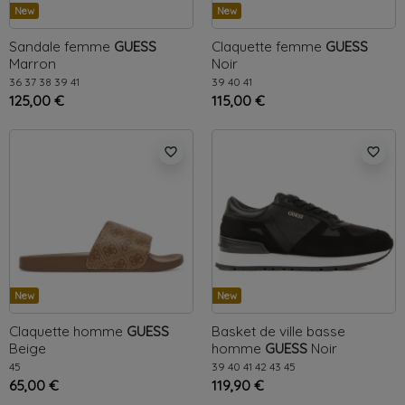
New
New
Sandale femme
GUESS
Claquette femme
GUESS
Marron
Noir
36
37
38
39
41
39
40
41
125,00 €
115,00 €
favorite_border
favorite_border
New
New
Claquette homme
GUESS
Basket de ville basse
Beige
homme
GUESS
Noir
45
39
40
41
42
43
45
65,00 €
119,90 €