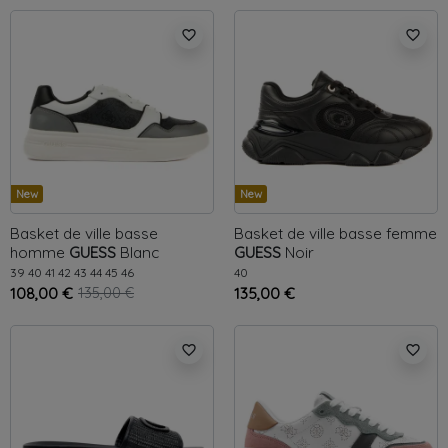
favorite_border
favorite_border
New
New
Basket de ville basse
Basket de ville basse femme
homme
GUESS
Blanc
GUESS
Noir
39
40
41
42
43
44
45
46
40
108,00 €
135,00 €
135,00 €
favorite_border
favorite_border