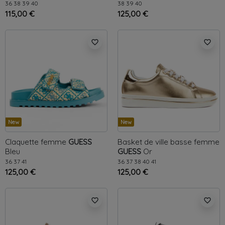
36
38
39
40
38
39
40
115,00 €
125,00 €
favorite_border
favorite_border
New
New
Claquette femme
GUESS
Basket de ville basse femme
Bleu
GUESS
Or
36
37
41
36
37
38
40
41
125,00 €
125,00 €
favorite_border
favorite_border