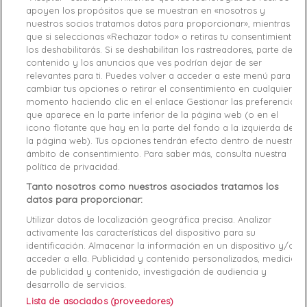
apoyen los propósitos que se muestran en «nosotros y
Sac a main femme
GUESS
Sac a main femme
GUESS
nuestros socios tratamos datos para proporcionar», mientras
Beige
Noir
que si seleccionas «Rechazar todo» o retiras tu consentimiento,
Taille unique
Taille unique
los deshabilitarás. Si se deshabilitan los rastreadores, parte del
116,25 €
155,00 €
116,25 €
155,00 €
contenido y los anuncios que ves podrían dejar de ser
relevantes para ti. Puedes volver a acceder a este menú para
cambiar tus opciones o retirar el consentimiento en cualquier
favorite_border
favorite_border
momento haciendo clic en el enlace Gestionar las preferencias
que aparece en la parte inferior de la página web (o en el
icono flotante que hay en la parte del fondo a la izquierda de
la página web). Tus opciones tendrán efecto dentro de nuestro
ámbito de consentimiento. Para saber más, consulta nuestra
política de privacidad.
Tanto nosotros como nuestros asociados tratamos los
datos para proporcionar:
Utilizar datos de localización geográfica precisa. Analizar
activamente las características del dispositivo para su
Sac a main femme
GUESS
Sac a main femme
GUESS
identificación. Almacenar la información en un dispositivo y/o
Noir
Noir
acceder a ella. Publicidad y contenido personalizados, medición
Taille unique
Taille unique
de publicidad y contenido, investigación de audiencia y
132,00 €
165,00 €
116,25 €
155,00 €
desarrollo de servicios.
Lista de asociados (proveedores)