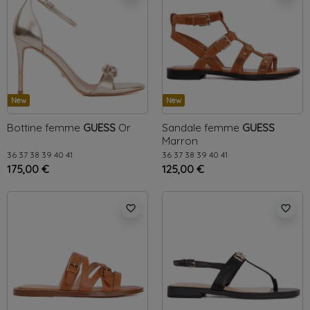
New
New
Bottine femme
GUESS
Or
Sandale femme
GUESS
Marron
36
37
38
39
40
41
36
37
38
39
40
41
175,00 €
125,00 €
favorite_border
favorite_border