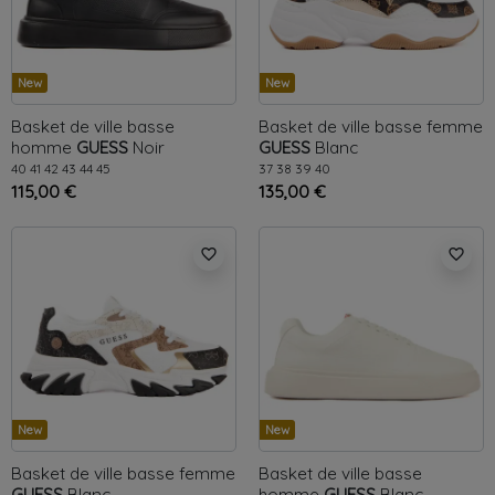
New
New
Basket de ville basse
Basket de ville basse femme
homme
GUESS
Noir
GUESS
Blanc
40
41
42
43
44
45
37
38
39
40
115,00 €
135,00 €
favorite_border
favorite_border
New
New
Basket de ville basse femme
Basket de ville basse
GUESS
Blanc
homme
GUESS
Blanc