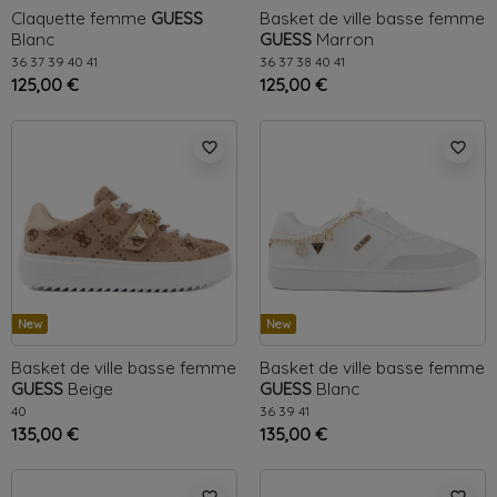
Claquette femme
GUESS
Basket de ville basse femme
Blanc
GUESS
Marron
36
37
39
40
41
36
37
38
40
41
125,00 €
125,00 €
favorite_border
favorite_border
New
New
Basket de ville basse femme
Basket de ville basse femme
GUESS
Beige
GUESS
Blanc
40
36
39
41
135,00 €
135,00 €
favorite_border
favorite_border