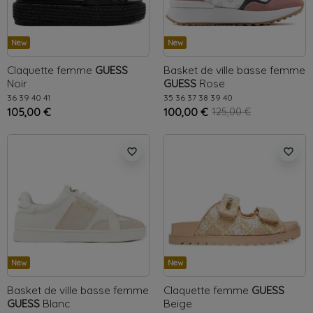
New
New
Claquette femme
GUESS
Basket de ville basse femme
Noir
GUESS
Rose
36
39
40
41
35
36
37
38
39
40
105,00 €
100,00 €
125,00 €
favorite_border
favorite_border
New
New
Basket de ville basse femme
Claquette femme
GUESS
GUESS
Blanc
Beige