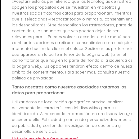
«Aceptar» estarás permitiendo que las tecnologías de rastreo
apoyen los propósitos que se muestran en «nosotros y
Reference
M91L24-JBLK L
nuestros socios tratamos datos para proporcionar», mientras
que si seleccionas «Rechazar todo» o retiras tu consentimiento,
los deshabilitarás. Si se deshabilitan los rastreadores, parte del
Data sheet
contenido y los anuncios que ves podrían dejar de ser
relevantes para ti. Puedes volver a acceder a este menú para
Couleur
Noir
cambiar tus opciones o retirar el consentimiento en cualquier
momento haciendo clic en el enlace Gestionar las preferencias
Matière
Coton
que aparece en la parte inferior de la página web (o en el
icono flotante que hay en la parte del fondo a la izquierda de
Conseil pointure
Prenez votre pointure habituelle
la página web). Tus opciones tendrán efecto dentro de nuestro
ámbito de consentimiento. Para saber más, consulta nuestra
Genre
Homme
política de privacidad.
Tanto nosotros como nuestros asociados tratamos los
RAYON
Vêtements
datos para proporcionar:
Démarque
55 %
Utilizar datos de localización geográfica precisa. Analizar
activamente las características del dispositivo para su
identificación. Almacenar la información en un dispositivo y/o
Specific References
acceder a ella. Publicidad y contenido personalizados, medición
de publicidad y contenido, investigación de audiencia y
desarrollo de servicios.
ean13
7613402539356
Lista de asociados (proveedores)