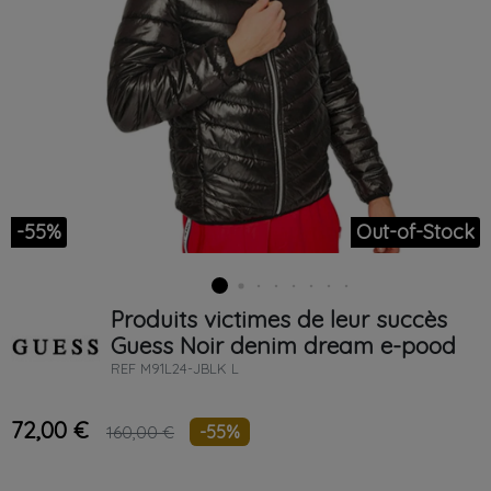
-55%
Out-of-Stock
Produits victimes de leur succès
Guess
Noir
denim dream e-pood
REF
M91L24-JBLK L
72,00 €
-55%
160,00 €