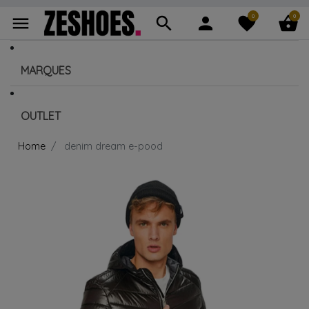
0
0
menu
search
person
favorite
shopping_basket
MARQUES
OUTLET
Home
denim dream e-pood