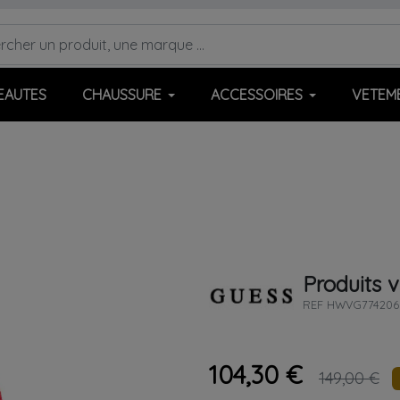
EAUTES
CHAUSSURE
ACCESSOIRES
VETEM
Produits v
REF
HWVG774206
104,30 €
149,00 €