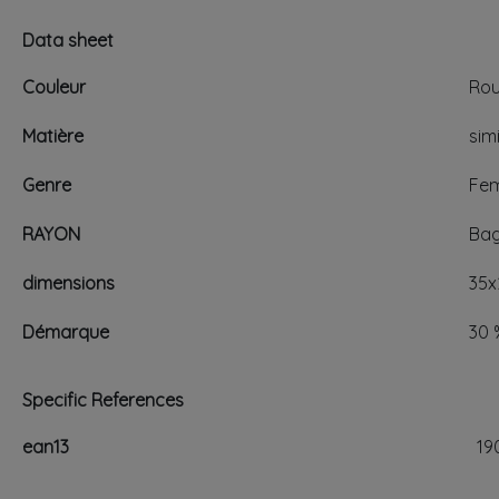
Data sheet
Couleur
Ro
Matière
simi
Genre
Fe
RAYON
Bag
dimensions
35x
Démarque
30 
Specific References
ean13
19