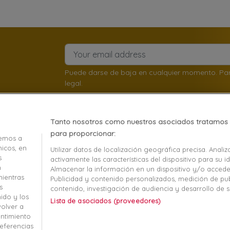
Puede darse de baja en cualquier momento. Para 
legal.
Tanto nosotros como nuestros asociados tratamos 
para proporcionar:
os
Nuestra empresa
emos a
icos, en
Utilizar datos de localización geográfica precisa. Analiz
s
activamente las características del dispositivo para su id
Mentions légales
n
Almacenar la información en un dispositivo y/o acceder
mientras
t remboursement
Conditions générales
Publicidad y contenido personalizados, medición de pub
s
contenido, investigación de audiencia y desarrollo de s
écurisé
Magasin de chaussures à 
nido y los
Lista de asociados (proveedores)
volver a
-nous
Informatique et liberté
entimiento
eferencias