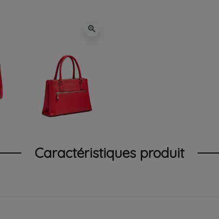
zoom_in
Caractéristiques produit