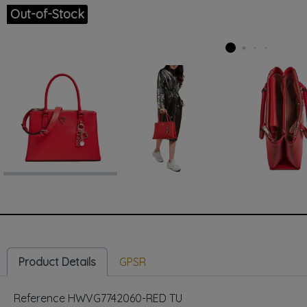
Out-of-Stock
Product Details
GPSR
Reference
HWVG7742060-RED TU