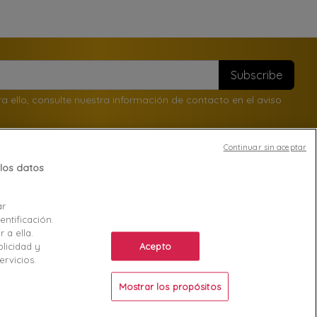
ello, consulte nuestra información de contacto en el aviso
Continuar sin aceptar
los datos
Your account
ar
entificación.
Order tracking
 a ella.
Acepto
Sign in
licidad y
ervicios.
Voiron 38
Create account
Mostrar los propósitos