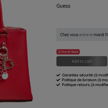
Guess
Chez vous
entre le
mardi 1
Out-of-Stock

Add to cart
Garanties sécurité (à modi
Politique de livraison (à m
Politique retours (à modif