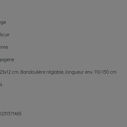
uge
licuir
mme
agerie
23x12 cm. Bandoulière réglable, longueur env. 110-130 cm
%
0231371465