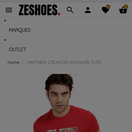
0
0
menu
search
person
favorite
shopping_basket
MARQUES
OUTLET
Home
PARTNER: CREATION ref M1GI78-TLRD