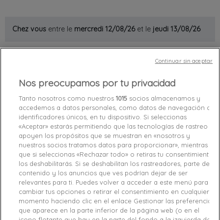
Chez vous
entre le
mercredi 12/08/26
et le
jeudi 13/08/26
Continuar sin aceptar
Out-of-Stock

favorite_border
Add to cart
Nos preocupamos por tu privacidad
Tanto nosotros como nuestros
1015
socios almacenamos y
accedemos a datos personales, como datos de navegación o
Garanties sécurité (à modifier dans le module
identificadores únicos, en tu dispositivo. Si seleccionas
"Réassurance")
«Aceptar» estarás permitiendo que las tecnologías de rastreo
Politique de livraison (à modifier dans le module
apoyen los propósitos que se muestran en «nosotros y
"Réassurance")
nuestros socios tratamos datos para proporcionar», mientras
Politique retours (à modifier dans le module
que si seleccionas «Rechazar todo» o retiras tu consentimiento,
"Réassurance")
los deshabilitarás. Si se deshabilitan los rastreadores, parte del
contenido y los anuncios que ves podrían dejar de ser
relevantes para ti. Puedes volver a acceder a este menú para
Caractéristiques produit
cambiar tus opciones o retirar el consentimiento en cualquier
momento haciendo clic en el enlace Gestionar las preferencias
que aparece en la parte inferior de la página web (o en el
icono flotante que hay en la parte del fondo a la izquierda de