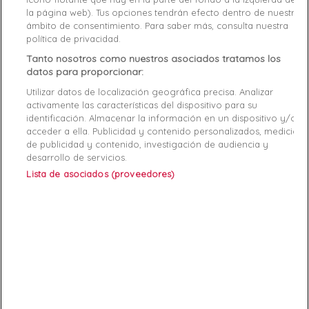
Product Details
GPSR
la página web). Tus opciones tendrán efecto dentro de nuestro
ámbito de consentimiento. Para saber más, consulta nuestra
Reference
M1GI78-TLRD M
política de privacidad.
Tanto nosotros como nuestros asociados tratamos los
Data sheet
datos para proporcionar:
Utilizar datos de localización geográfica precisa. Analizar
Couleur
Rouge
activamente las características del dispositivo para su
identificación. Almacenar la información en un dispositivo y/o
Matière
COTON
acceder a ella. Publicidad y contenido personalizados, medición
de publicidad y contenido, investigación de audiencia y
Genre
Homme
desarrollo de servicios.
Lista de asociados (proveedores)
RAYON
Vêtements
Démarque
20 %
Specific References
ean13
7618483565201