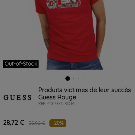
Out-of-Stock
Produits victimes de leur succès
Guess
Rouge
REF
M1GI78-TLRD M
28,72 €
-20%
35,90 €