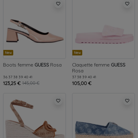
favorite_border
favorite_border
New
New
Boots femme
GUESS
Rosa
Claquette femme
GUESS
Rosa
36
37
38
39
40
41
37
38
39
40
41
123,25 €
145,00 €
105,00 €
favorite_border
favorite_border