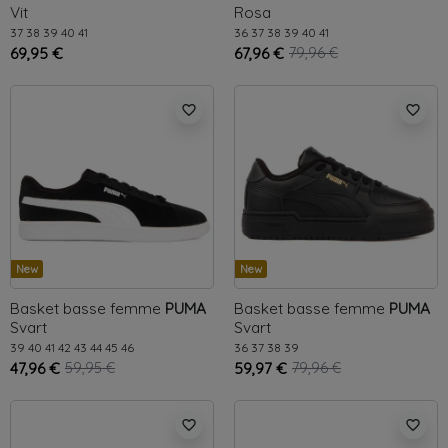
Vit
Rosa
37
38
39
40
41
36
37
38
39
40
41
69,95 €
67,96 €
79,96 €
favorite_border
favorite_border
New
New
Basket basse femme
PUMA
Basket basse femme
PUMA
Svart
Svart
39
40
41
42
43
44
45
46
36
37
38
39
47,96 €
59,95 €
59,97 €
79,96 €
favorite_border
favorite_border