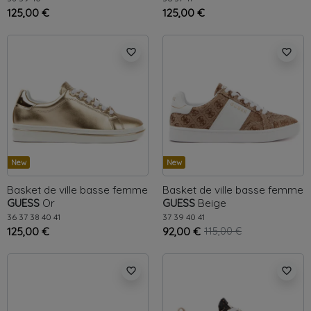
125,00 €
125,00 €
favorite_border
favorite_border
New
New
Basket de ville basse femme
Basket de ville basse femme
GUESS
Or
GUESS
Beige
36
37
38
40
41
37
39
40
41
125,00 €
92,00 €
115,00 €
favorite_border
favorite_border