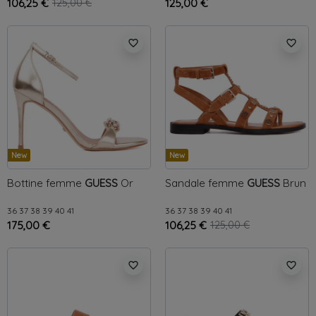
106,25 €
125,00 €
125,00 €
favorite_border
favorite_border
New
New
Bottine femme
GUESS
Or
Sandale femme
GUESS
Brun
36
37
38
39
40
41
36
37
38
39
40
41
175,00 €
106,25 €
125,00 €
favorite_border
favorite_border