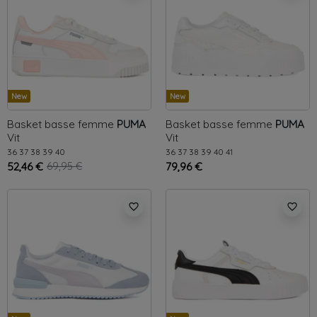
New
New
Basket basse femme
PUMA
Basket basse femme
PUMA
Vit
Vit
36
37
38
39
40
36
37
38
39
40
41
52,46 €
69,95 €
79,96 €
favorite_border
favorite_border