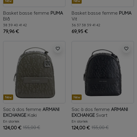
New
New
Basket basse femme
PUMA
Basket basse femme
PUMA
Blå
Vit
38
39
40
41
42
36
37
38
39
41
42
79,96 €
69,95 €
favorite_border
favorite_border
New
New
Sac à dos femme
ARMANI
Sac à dos femme
ARMANI
EXCHANGE
Kaki
EXCHANGE
Svart
En storlek
En storlek
124,00 €
155,00 €
124,00 €
155,00 €