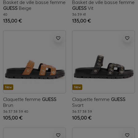
Basket de ville basse femme
Basket de ville basse femme
GUESS
Beige
GUESS
Vit
40
36
39
41
135,00 €
135,00 €
favorite_border
favorite_border
New
New
Claquette femme
GUESS
Claquette femme
GUESS
Brun
Svart
36
37
38
39
40
36
37
38
39
105,00 €
105,00 €
favorite_border
favorite_border