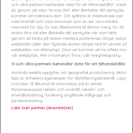
och våra partners behandlar data för att tillhandahålla", medan
du genom att välja "Avvisa alla" eller återkallar ditt samtycke
favorite_border
favorite_border
kommer att inaktivera dem. Om spårare är inaktiverade kan
visst innehåll och vissa annonser som du ser vara mindre
relevanta för dig. Du kan återkomma till denna meny för att
ändra dina val eller återkalla ditt samtycke när som helst
genom att klicka på länken Hantera preferenser längst ned på
webbsidan (eller den flytande ikonen längst ned till vänster på
webbsidan, om tillämpligt). Dina val kommer att ha effekt inom
vår Webbplats. Mer information finns i vår integritetspolicy.
New
New
Vi och våra partners behandlar data för att tillhandahålla:
Basket de ville basse femme
Basket de ville basse femme
Använda exakta uppgifter om geografisk positionering. Aktivt
GUESS
Vit
GUESS
Vit
läsa av enhetens egenskaper för identifieringsändamål. Lagra
37
38
39
36
37
38
39
40
och/eller få åtkomst till information på en enhet.
135,00 €
145,00 €
Personanpassad reklam och innehåll, reklam- och
innehållsmätning, forskning angående målgrupp och
tjänsteutveckling.
favorite_border
favorite_border
Lista över partner (leverantörer)