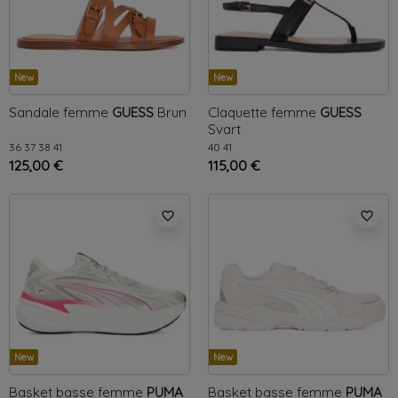
New
New
Sandale femme
GUESS
Brun
Claquette femme
GUESS
Svart
36
37
38
41
40
41
125,00 €
115,00 €
favorite_border
favorite_border
New
New
Basket basse femme
PUMA
Basket basse femme
PUMA