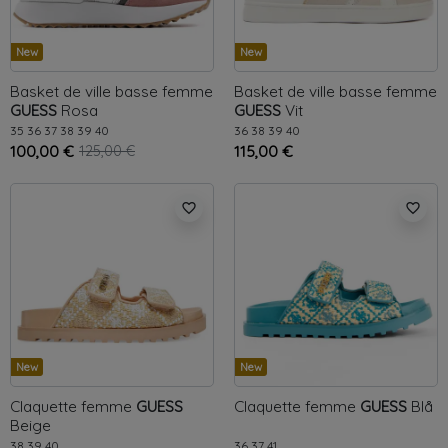
New
New
Basket de ville basse femme
Basket de ville basse femme
GUESS
Rosa
GUESS
Vit
35
36
37
38
39
40
36
38
39
40
100,00 €
125,00 €
115,00 €
favorite_border
favorite_border
New
New
Claquette femme
GUESS
Claquette femme
GUESS
Blå
Beige
38
39
40
36
37
41