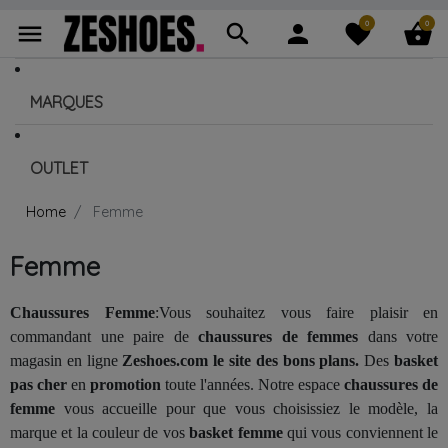
0
0
menu
search
person
favorite
shopping_basket
MARQUES
OUTLET
Home
Femme
Femme
Chaussures Femme
:Vous souhaitez vous faire plaisir en
commandant une paire de
chaussures de femmes
dans votre
magasin en ligne
Zeshoes.com le site des bons plans.
Des
basket
pas cher
en
promotion
toute l'années. Notre espace
chaussures de
femme
vous accueille pour que vous choisissiez le modèle, la
marque et la couleur de vos
basket femme
qui vous conviennent le