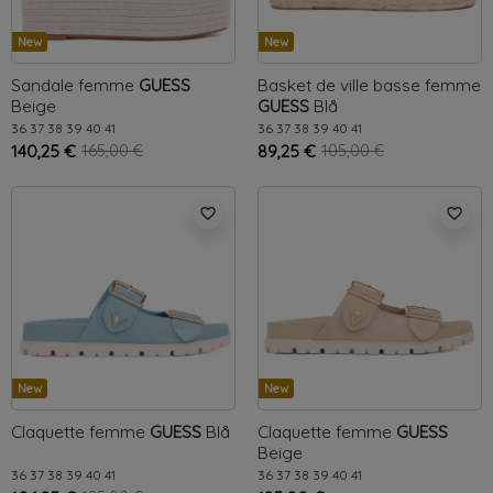
New
New
Sandale femme
GUESS
Basket de ville basse femme
Beige
GUESS
Blå
36
37
38
39
40
41
36
37
38
39
40
41
140,25 €
165,00 €
89,25 €
105,00 €
favorite_border
favorite_border
New
New
Claquette femme
GUESS
Blå
Claquette femme
GUESS
Beige
36
37
38
39
40
41
36
37
38
39
40
41