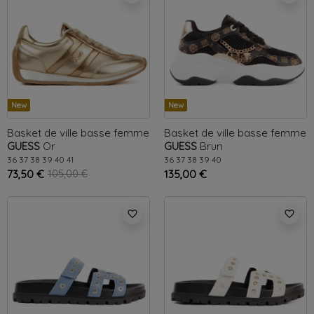
New
New
Basket de ville basse femme
Basket de ville basse femme
GUESS
Or
GUESS
Brun
36
37
38
39
40
41
36
37
38
39
40
73,50 €
105,00 €
135,00 €
favorite_border
favorite_border