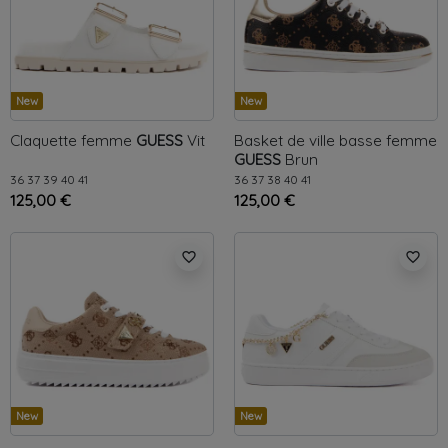
New
New
Claquette femme
GUESS
Vit
Basket de ville basse femme
GUESS
Brun
36
37
39
40
41
36
37
38
40
41
125,00 €
125,00 €
favorite_border
favorite_border
New
New