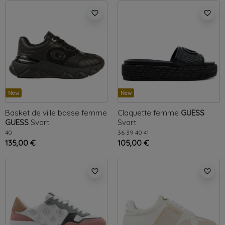
favorite_border
favorite_border
New
New
Basket de ville basse femme
Claquette femme
GUESS
GUESS
Svart
Svart
40
36
39
40
41
135,00 €
105,00 €
favorite_border
favorite_border