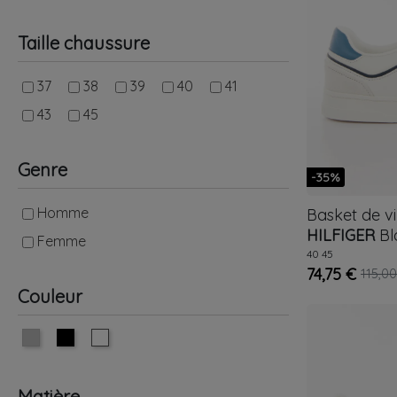
Taille chaussure
37
38
39
40
41
43
45
Genre
-35%
Homme
Basket de v
HILFIGER
Bl
Femme
40
45
74,75 €
115,00
Couleur
Matière