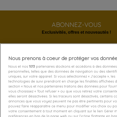
ABONNEZ-VOUS
Exclusivités, offres et nouveautés !
Nous prenons à coeur de protéger vos donné
Services 
Nous et nos
1013
partenaires stockons et accédons à des données
personnelles, telles que des données de navigation ou des identif
Livraison
uniques, sur votre appareil. Si vous sélectionnez « J’accepte », les
technologies de suivi prendront en charge les finalités affichées d
Echange e
section « Nous et nos partenaires traitons des données pour fourni
Paiement s
vous choisissez « Tout refuser » ou que vous retirez votre consen
elles seront désactivées. Si les traceurs sont désactivés, certains 
Contactez
annonces que vous voyez peuvent ne pas être pertinents pour vo
pouvez faire réapparaître ce menu pour modifier vos choix ou pou
Retourner
votre consentement à tout moment en cliquant sur le lien Gérer 
préférences en bas de la page web ou sur l’icône flottante en ba