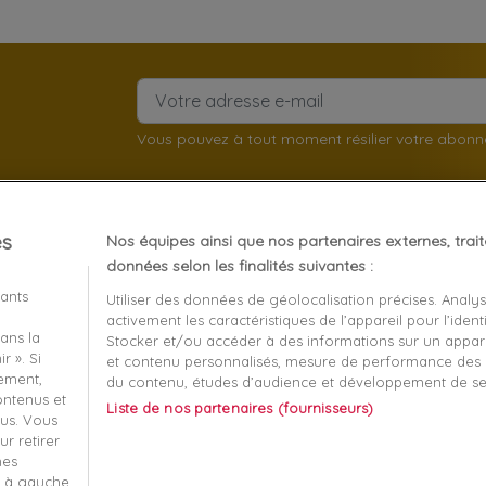
Vous pouvez à tout moment résilier votre abon
es
Nos équipes ainsi que nos partenaires externes, trai
client
À propos
données selon les finalités suivantes :
iants
Utiliser des données de géolocalisation précises. Analy
Mentions légales
activement les caractéristiques de l’appareil pour l’identi
ans la
Stocker et/ou accéder à des informations sur un apparei
t remboursement
Conditions générales de v
r ». Si
et contenu personnalisés, mesure de performance des p
écurisé
Qui sommes nous?
tement,
du contenu, études d’audience et développement de se
contenus et
Liste de nos partenaires (fournisseurs)
-nous
Informatique et liberté
us. Vous
r retirer
 ma commande
Plan du site
mes
s à gauche