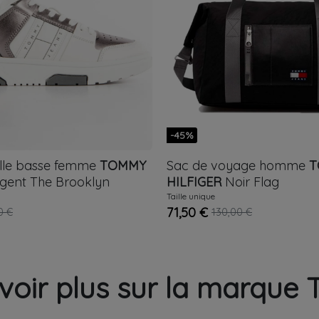
-45%
ille basse femme
TOMMY
Sac de voyage homme
T
gent
The Brooklyn
HILFIGER
Noir
Flag
Taille unique
71,50 €
0 €
130,00 €
voir plus sur la marque 