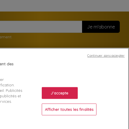
nement.
Continuer sans accepter
tent des
Votre compte
ser
Suivi de commande
fication.
l. Publicités
ente
Connexion
J'accepte
ublicités et
Créez votre compte
rvices.
Afficher toutes les finalités