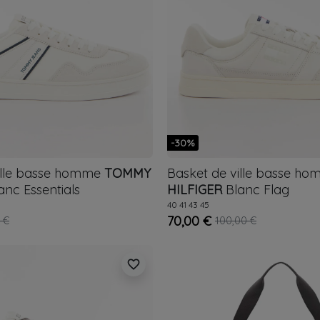
-30%
ille basse homme
TOMMY
Basket de ville basse h
anc
Essentials
HILFIGER
Blanc
Flag
40
41
43
45
70,00 €
 €
100,00 €
favorite_border