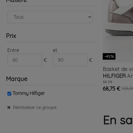
Prix
Entre
et
-45%
€
€
Basket de v
HILFIGER
Ar
Marque
38
39
68,75 €
125,0
Tommy Hilfiger
Réinitialiser ce groupe
En sa