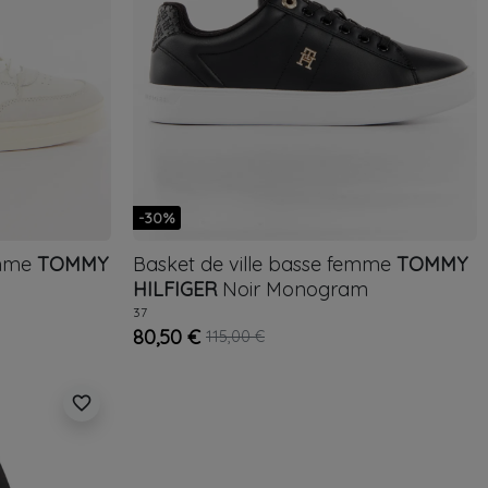
-30%
omme
TOMMY
Basket de ville basse femme
TOMMY
HILFIGER
Noir
Monogram
37
80,50 €
115,00 €
favorite_border