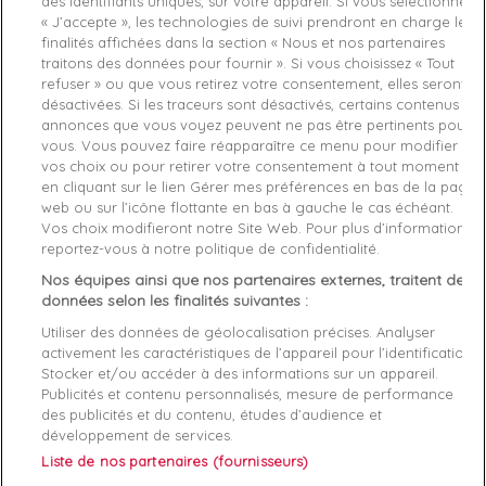
Claquette femme
SUPERDRY
Claquette femme
SUPERDRY
des identifiants uniques, sur votre appareil. Si vous sélectionnez
Bleu
Pool
Jaune
Pool
« J’accepte », les technologies de suivi prendront en charge les
finalités affichées dans la section « Nous et nos partenaires
36/37
38/39
36/37
38/39
40/41
traitons des données pour fournir ». Si vous choisissez « Tout
23,92 €
29,90 €
22,43 €
29,90 €
refuser » ou que vous retirez votre consentement, elles seront
désactivées. Si les traceurs sont désactivés, certains contenus et
annonces que vous voyez peuvent ne pas être pertinents pour
favorite_border
favorite_border
vous. Vous pouvez faire réapparaître ce menu pour modifier
vos choix ou pour retirer votre consentement à tout moment
en cliquant sur le lien Gérer mes préférences en bas de la page
web ou sur l’icône flottante en bas à gauche le cas échéant.
Vos choix modifieront notre Site Web. Pour plus d’informations,
reportez-vous à notre politique de confidentialité.
Nos équipes ainsi que nos partenaires externes, traitent des
données selon les finalités suivantes :
Utiliser des données de géolocalisation précises. Analyser
Claquette femme
SUPERDRY
Sweat zippé femme
activement les caractéristiques de l’appareil pour l’identification.
Noir
Pool
SUPERDRY
Bleu
Essential
Stocker et/ou accéder à des informations sur un appareil.
36/37
L
M
S
XS
Publicités et contenu personnalisés, mesure de performance
22,43 €
29,90 €
75,00 €
des publicités et du contenu, études d’audience et
développement de services.
Liste de nos partenaires (fournisseurs)
favorite_border
favorite_border