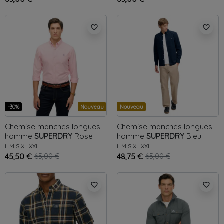
favorite_border
favorite_border
-30%
Nouveau
Nouveau
Chemise manches longues
Chemise manches longues
homme
SUPERDRY
Rose
homme
SUPERDRY
Bleu
Oxford
Oxford
L
M
S
XL
XXL
L
M
S
XL
XXL
45,50 €
65,00 €
48,75 €
65,00 €
favorite_border
favorite_border