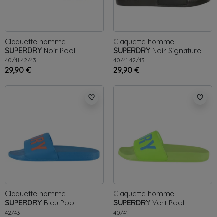
Claquette homme
Claquette homme
SUPERDRY
Noir
Pool
SUPERDRY
Noir
Signature
pool
40/41
42/43
40/41
42/43
29,90 €
29,90 €
favorite_border
favorite_border
Claquette homme
Claquette homme
SUPERDRY
Bleu
Pool
SUPERDRY
Vert
Pool
42/43
40/41