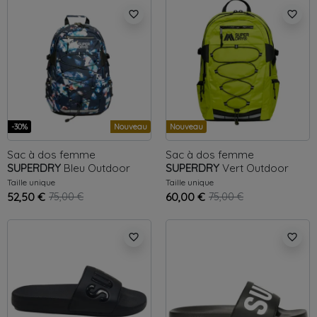
favorite_border
favorite_border
-30%
Nouveau
Nouveau
Sac à dos femme
Sac à dos femme
SUPERDRY
Bleu
Outdoor
SUPERDRY
Vert
Outdoor
Taille unique
Taille unique
52,50 €
75,00 €
60,00 €
75,00 €
favorite_border
favorite_border