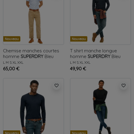
Nouveau
Nouveau
Chemise manches courtes
T shirt manche longue
homme
SUPERDRY
Bleu
homme
SUPERDRY
Bleu
Oxford
Merchant Grandad
L
M
S
XL
XXL
L
M
S
XL
XXL
65,00 €
49,90 €
favorite_border
favorite_border
Nouveau
Nouveau