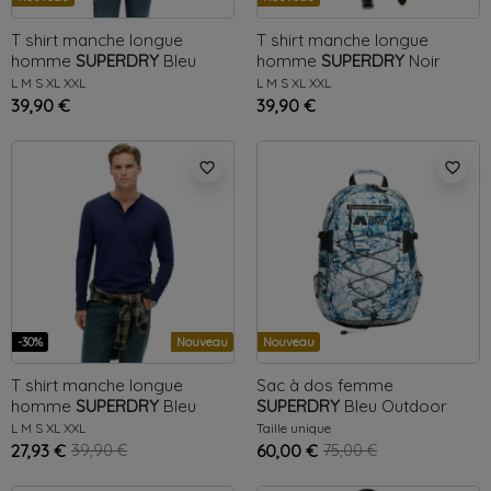
T shirt manche longue
T shirt manche longue
homme
SUPERDRY
Bleu
homme
SUPERDRY
Noir
Essential Grandad
Essential Grandad
L
M
S
XL
XXL
L
M
S
XL
XXL
39,90 €
39,90 €
favorite_border
favorite_border
-30%
Nouveau
Nouveau
T shirt manche longue
Sac à dos femme
homme
SUPERDRY
Bleu
SUPERDRY
Bleu
Outdoor
Essential Grandad
L
M
S
XL
XXL
Taille unique
27,93 €
39,90 €
60,00 €
75,00 €