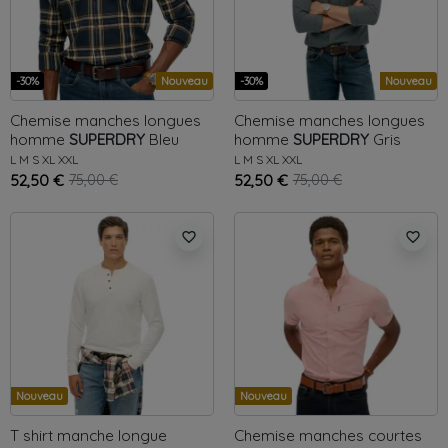
-30%
Nouveau
-30%
Nouveau
Chemise manches longues
Chemise manches longues
homme
SUPERDRY
Bleu
homme
SUPERDRY
Gris
Michigan
Trailsman
L
M
S
XL
XXL
L
M
S
XL
XXL
52,50 €
75,00 €
52,50 €
75,00 €
favorite_border
favorite_border
Nouveau
Nouveau
T shirt manche longue
Chemise manches courtes