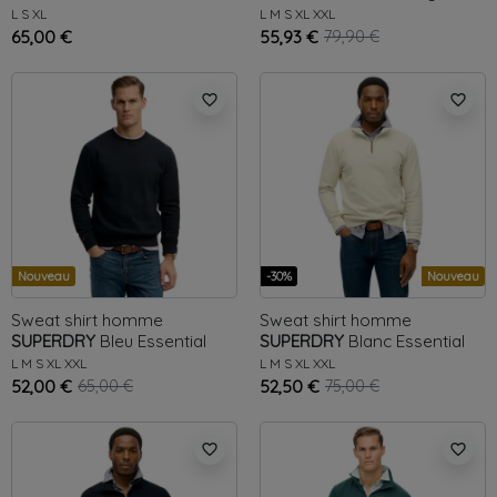
Athletic
L
S
XL
L
M
S
XL
XXL
65,00 €
55,93 €
79,90 €
favorite_border
favorite_border
Nouveau
-30%
Nouveau
Sweat shirt homme
Sweat shirt homme
SUPERDRY
Bleu
Essential
SUPERDRY
Blanc
Essential
L
M
S
XL
XXL
L
M
S
XL
XXL
52,00 €
65,00 €
52,50 €
75,00 €
favorite_border
favorite_border