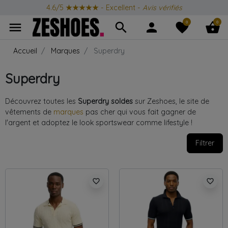
Produits Iconiques
toute l'année
0
0
menu
search
person
favorite
shopping_basket
Accueil
Marques
Superdry
Superdry
Découvrez toutes les
Superdry soldes
sur Zeshoes, le site de
vêtements de
marques
pas cher qui vous fait gagner de
l'argent et adoptez le look sportswear comme lifestyle !
Filtrer
favorite_border
favorite_border