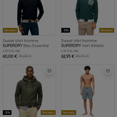
Nouveau
-30%
Nouveau
Sweat shirt homme
Sweat shirt homme
SUPERDRY
Bleu
Essential
SUPERDRY
Vert
Athletic
L
M
S
XL
XXL
L
M
S
XL
XXL
60,00 €
75,00 €
62,93 €
89,90 €
favorite_border
favorite_border
-30%
Nouveau
Nouveau