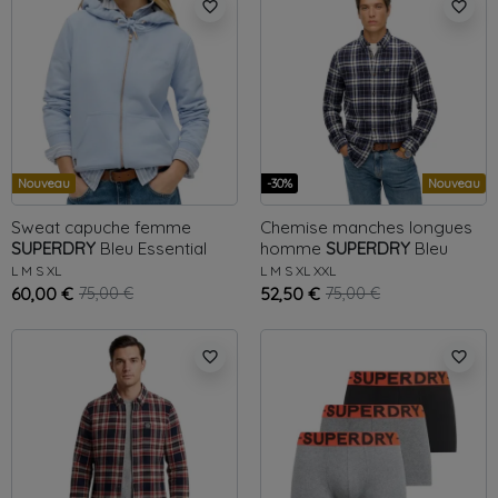
favorite_border
favorite_border
Nouveau
-30%
Nouveau
Sweat capuche femme
Chemise manches longues
SUPERDRY
Bleu
Essential
homme
SUPERDRY
Bleu
Michigan
L
M
S
XL
L
M
S
XL
XXL
60,00 €
75,00 €
52,50 €
75,00 €
favorite_border
favorite_border