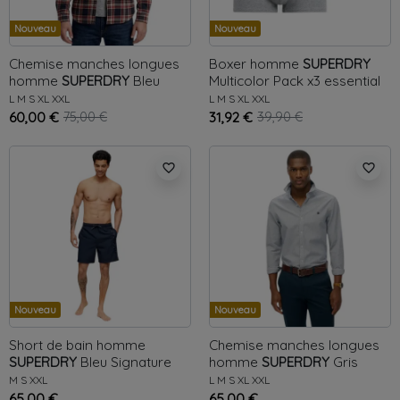
Nouveau
Nouveau
Chemise manches longues
Boxer homme
SUPERDRY
homme
SUPERDRY
Bleu
Multicolor
Pack x3 essential
Michigan
L
M
S
XL
XXL
L
M
S
XL
XXL
60,00 €
75,00 €
31,92 €
39,90 €
favorite_border
favorite_border
Nouveau
Nouveau
Short de bain homme
Chemise manches longues
SUPERDRY
Bleu
Signature
homme
SUPERDRY
Gris
Oxford
M
S
XXL
L
M
S
XL
XXL
65,00 €
65,00 €