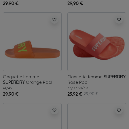
29,90 €
29,90 €
favorite_border
favorite_border
Claquette homme
Claquette femme
SUPERDRY
SUPERDRY
Orange
Pool
Rose
Pool
44/45
36/37
38/39
29,90 €
23,92 €
29,90 €
favorite_border
favorite_border