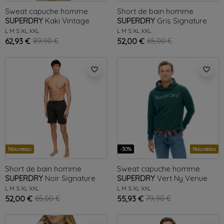
Sweat capuche homme
Short de bain homme
SUPERDRY
Kaki
Vintage
SUPERDRY
Gris
Signature
L
M
S
XL
XXL
L
M
S
XL
XXL
62,93 €
89,90 €
52,00 €
65,00 €
favorite_border
favorite_border
Nouveau
-30%
Nouveau
Short de bain homme
Sweat capuche homme
SUPERDRY
Noir
Signature
SUPERDRY
Vert
Ny Venue
L
M
S
XL
XXL
L
M
S
XL
XXL
52,00 €
65,00 €
55,93 €
79,90 €