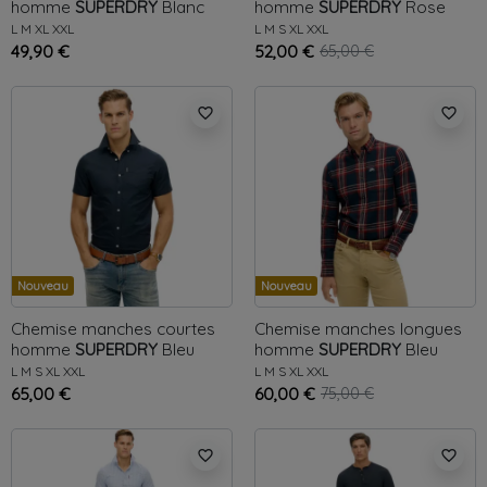
homme
SUPERDRY
Blanc
homme
SUPERDRY
Rose
Merchant Grandad
Oxford
L
M
XL
XXL
L
M
S
XL
XXL
49,90 €
52,00 €
65,00 €
favorite_border
favorite_border
Nouveau
Nouveau
Chemise manches courtes
Chemise manches longues
homme
SUPERDRY
Bleu
homme
SUPERDRY
Bleu
Oxford
Michigan
L
M
S
XL
XXL
L
M
S
XL
XXL
65,00 €
60,00 €
75,00 €
favorite_border
favorite_border