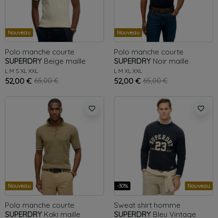
Nouveau
Nouveau
Polo manche courte
Polo manche courte
SUPERDRY
Beige
maille
SUPERDRY
Noir
maille
L
M
S
XL
XXL
L
M
XL
XXL
52,00 €
65,00 €
52,00 €
65,00 €
favorite_border
favorite_border
Nouveau
-30%
Nouveau
Polo manche courte
Sweat shirt homme
SUPERDRY
Kaki
maille
SUPERDRY
Bleu
Vintage