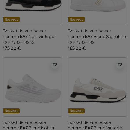
Nouveau
Nouveau
Basket de ville basse
Basket de ville basse
homme
EA7
Noir
Vintage
homme
EA7
Blanc
Signature
40
41
42
43
44
45
46
40
41
42
43
44
45
175,00 €
165,00 €
favorite_border
favorite_border
Nouveau
Nouveau
Basket de ville basse
Basket de ville basse
homme
EA7
Blanc
Kobra
homme
EA7
Blanc
Vintage