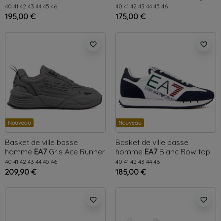
40
41
42
43
44
45
46
40
41
42
43
44
45
46
195,00 €
175,00 €
favorite_border
favorite_border
Nouveau
Nouveau
Basket de ville basse
Basket de ville basse
homme
EA7
Gris
Ace Runner
homme
EA7
Blanc
Row top
40
41
42
43
44
45
46
40
41
42
43
44
46
209,90 €
185,00 €
favorite_border
favorite_border