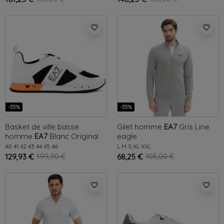
favorite_border
favorite_border
-35%
-35%
Basket de ville basse
Gilet homme
EA7
Gris
Line
homme
EA7
Blanc
Original
eagle
40
41
42
43
44
45
46
L
M
S
XL
XXL
129,93 €
199,90 €
68,25 €
105,00 €
favorite_border
favorite_border