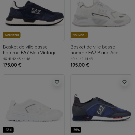
Nouveau
Nouveau
Basket de ville basse
Basket de ville basse
homme
EA7
Bleu
Vintage
homme
EA7
Blanc
Ace
Runner
40
41
42
43
44
46
40
41
42
44
45
175,00 €
195,00 €
favorite_border
favorite_border
-35%
-35%