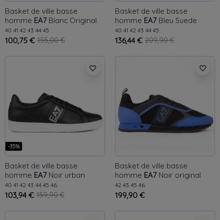
Basket de ville basse
Basket de ville basse
homme
EA7
Blanc
Original
homme
EA7
Bleu
Suede
40
41
42
43
44
45
40
41
42
43
44
45
100,75 €
155,00 €
136,44 €
209,90 €
favorite_border
favorite_border
-35%
Basket de ville basse
Basket de ville basse
homme
EA7
Noir
urban
homme
EA7
Noir
original
classic
40
41
42
43
44
45
46
42
43
45
46
103,94 €
159,90 €
199,90 €