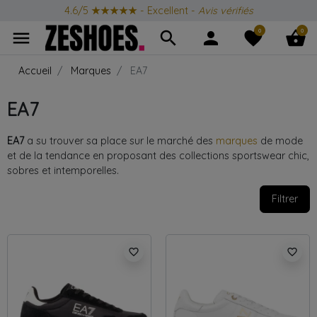
Produits Iconiques
toute l'année
0
0
menu
search
person
favorite
shopping_basket
Accueil
Marques
EA7
EA7
EA7
a su trouver sa place sur le marché des
marques
de mode
et de la tendance en proposant des collections sportswear chic,
sobres et intemporelles.
Filtrer
favorite_border
favorite_border