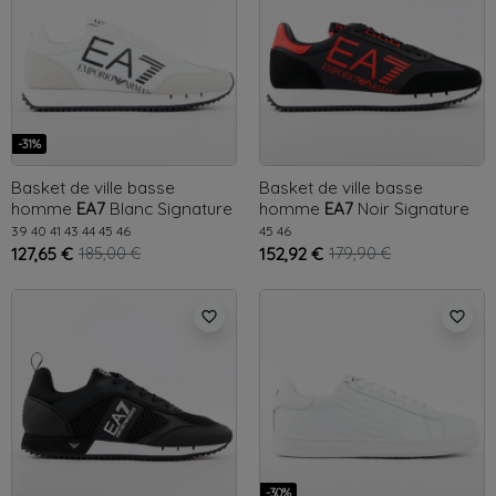
-31%
Basket de ville basse
Basket de ville basse
homme
EA7
Blanc
Signature
homme
EA7
Noir
Signature
GA
39
40
41
43
44
45
46
45
46
127,65 €
185,00 €
152,92 €
179,90 €
favorite_border
favorite_border
-30%