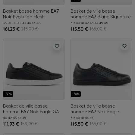
Basket basse homme
EA7
Basket de ville basse
Noir
Evolution Mesh
homme
EA7
Blanc
Signature
GA
39
40
41
42
43
44
45
46
39
40
41
42
43
44
45
46
161,25 €
215,00 €
115,50 €
165,00 €
favorite_border
favorite_border
-30%
-30%
Basket de ville basse
Basket de ville basse
homme
EA7
Noir
Eagle GA
homme
EA7
Noir
Eagle
40
42
43
44
45
39
40
41
44
45
111,93 €
159,90 €
115,50 €
165,00 €