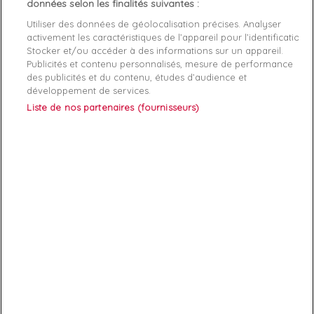
données selon les finalités suivantes :
120,95 €
219,90 €
45,44 €
69,90 €
Utiliser des données de géolocalisation précises. Analyser
activement les caractéristiques de l’appareil pour l’identification.
favorite_border
favorite_border
Stocker et/ou accéder à des informations sur un appareil.
Publicités et contenu personnalisés, mesure de performance
des publicités et du contenu, études d’audience et
développement de services.
Liste de nos partenaires (fournisseurs)
-30%
-30%
Basket de ville basse
Claquette homme
EA7
Or
homme
EA7
Noir
Ultimate
Urban
Kombat
40
41
42
43
44
40
41
42
43
44
45
46
143,50 €
205,00 €
38,50 €
55,00 €
favorite_border
favorite_border