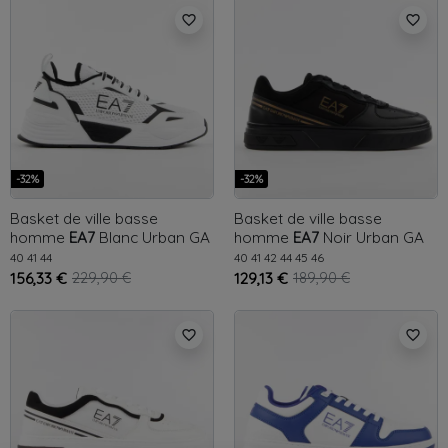
favorite_border
favorite_border
-32%
-32%
Basket de ville basse
Basket de ville basse
homme
EA7
Blanc
Urban GA
homme
EA7
Noir
Urban GA
40
41
44
40
41
42
44
45
46
156,33 €
229,90 €
129,13 €
189,90 €
favorite_border
favorite_border