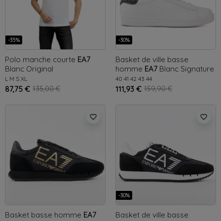
-35%
-30%
Polo manche courte
EA7
Basket de ville basse
Blanc
Original
homme
EA7
Blanc
Signature
GA
L
M
S
XL
40
41
42
43
44
87,75 €
135,00 €
111,93 €
159,90 €
favorite_border
favorite_border
-30%
Basket basse homme
EA7
Basket de ville basse