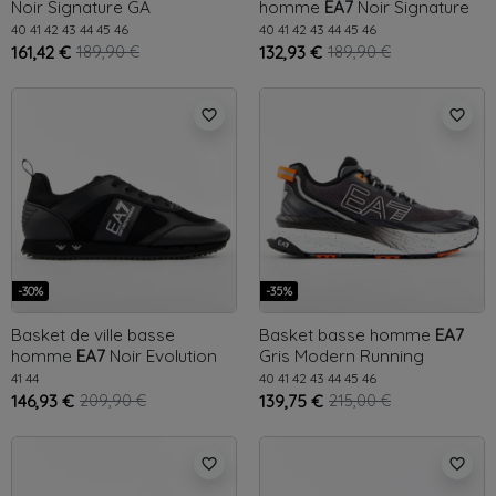
Noir
Signature GA
homme
EA7
Noir
Signature
GA
40
41
42
43
44
45
46
40
41
42
43
44
45
46
161,42 €
189,90 €
132,93 €
189,90 €
favorite_border
favorite_border
-30%
-35%
Basket de ville basse
Basket basse homme
EA7
homme
EA7
Noir
Evolution
Gris
Modern Running
Suede
41
44
40
41
42
43
44
45
46
146,93 €
209,90 €
139,75 €
215,00 €
favorite_border
favorite_border