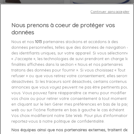
Continuer sans accepter
-40%
Nous prenons à coeur de protéger vos
Basket de ville basse
Basket de ville basse
homme
EA7
Blanc
Patch
homme
EA7
Violet
Print luxe
données
45
46
41
Nous et nos
1013
partenaires stockons et accédons à des
107,94 €
179,90 €
127,42 €
149,90 €
données personnelles, telles que des données de navigation ou
des identifiants uniques, sur votre appareil. Si vous sélectionnez
« J’accepte », les technologies de suivi prendront en charge les
favorite_border
favorite_border
finalités affichées dans la section « Nous et nos partenaires
traitons des données pour fournir ». Si vous choisissez « Tout
refuser » ou que vous retirez votre consentement, elles seront
désactivées. Si les traceurs sont désactivés, certains contenus et
annonces que vous voyez peuvent ne pas être pertinents pour
vous. Vous pouvez faire réapparaître ce menu pour modifier
vos choix ou pour retirer votre consentement à tout moment
en cliquant sur le lien Gérer mes préférences en bas de la page
-45%
-35%
web ou sur l’icône flottante en bas à gauche le cas échéant.
Vos choix modifieront notre Site Web. Pour plus d’informations,
Basket de ville basse
Claquette homme
EA7
Noir
reportez-vous à notre politique de confidentialité.
homme
EA7
Marron
Ace
Logo Print
Nos équipes ainsi que nos partenaires externes, traitent des
Runner
40
41
43
46
40
41
42
44