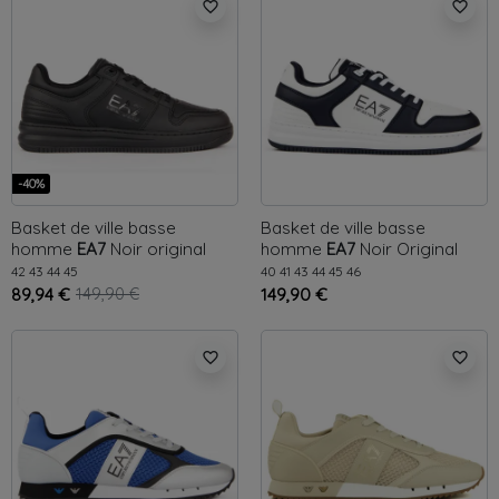
favorite_border
favorite_border
-40%
Basket de ville basse
Basket de ville basse
homme
EA7
Noir
original
homme
EA7
Noir
Original
42
43
44
45
40
41
43
44
45
46
89,94 €
149,90 €
149,90 €
favorite_border
favorite_border