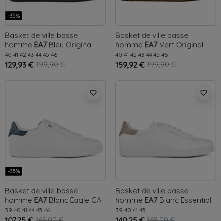
-35%
Basket de ville basse
Basket de ville basse
homme
EA7
Bleu
Original
homme
EA7
Vert
Original
40
41
42
43
44
45
46
40
41
42
43
44
45
46
129,93 €
199,90 €
159,92 €
199,90 €
favorite_border
favorite_border
-35%
Basket de ville basse
Basket de ville basse
homme
EA7
Blanc
Eagle GA
homme
EA7
Blanc
Essential
39
40
41
44
45
46
39
40
41
45
107,25 €
165,00 €
140,25 €
165,00 €