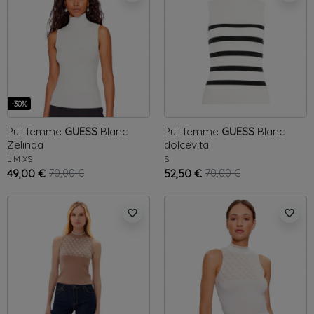
-30%
Pull femme
GUESS
Blanc
Pull femme
GUESS
Blanc
Zelinda
dolcevita
L
M
XS
S
49,00 €
70,00 €
52,50 €
70,00 €
favorite_border
favorite_border