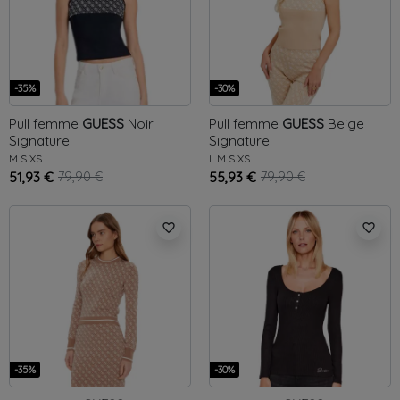
-35%
-30%
Pull femme
GUESS
Noir
Pull femme
GUESS
Beige
Signature
Signature
M
S
XS
L
M
S
XS
51,93 €
79,90 €
55,93 €
79,90 €
favorite_border
favorite_border
-35%
-30%