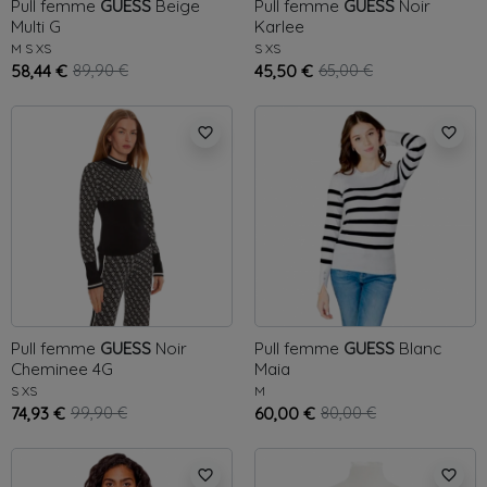
Pull femme
GUESS
Beige
Pull femme
GUESS
Noir
Multi G
Karlee
M
S
XS
S
XS
58,44 €
89,90 €
45,50 €
65,00 €
favorite_border
favorite_border
Pull femme
GUESS
Noir
Pull femme
GUESS
Blanc
Cheminee 4G
Maia
S
XS
M
74,93 €
99,90 €
60,00 €
80,00 €
favorite_border
favorite_border