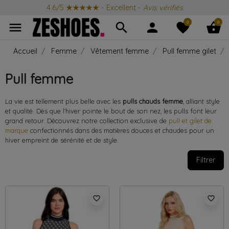
4.6/5
★★★★★
- Excellent -
Avis vérifiés
0
0
menu
search
person
favorite
shopping_basket
Accueil
Femme
Vêtement femme
Pull femme gilet
Pull femme
La vie est tellement plus belle avec les
pulls chauds femme
, alliant style
et qualité. Dès que l’hiver pointe le bout de son nez, les pulls font leur
grand retour. Découvrez notre collection exclusive de
pull et gilet de
marque
confectionnés dans des matières douces et chaudes pour un
hiver empreint de sérénité et de style.
Filtrer
favorite_border
favorite_border