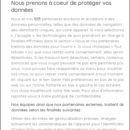
Nous prenons à coeur de protéger vos
données
Retour en haut
Nous et nos
1013
partenaires stockons et accédons à des
Pulls, gilets et polaires en déstockage
données personnelles, telles que des données de navigation ou
des identifiants uniques, sur votre appareil. Si vous sélectionnez
« J’accepte », les technologies de suivi prendront en charge les
Découvrez notre collection de pulls,
gilets
et
polaires
pour femme en déstockage.
finalités affichées dans la section « Nous et nos partenaires
Profitez des offres exceptionnelles sur des pièces de marques de luxe. Alliez
confort et élégance avec des modèles habillés et tendance, parfaits pour chaque
traitons des données pour fournir ». Si vous choisissez « Tout
occasion. Notre outlet propose une large sélection de styles, du classique au
refuser » ou que vous retirez votre consentement, elles seront
moderne, pour répondre à toutes vos envies mode. Saisissez cette opportunité
désactivées. Si les traceurs sont désactivés, certains contenus et
pour enrichir votre garde-robe avec des vêtements de qualité supérieure à prix
annonces que vous voyez peuvent ne pas être pertinents pour
réduit. Ne manquez pas ces incontournables, disponibles en quantités limitées !
vous. Vous pouvez faire réapparaître ce menu pour modifier
vos choix ou pour retirer votre consentement à tout moment
Pull Guess : Le Charme Sous Toutes Ses
en cliquant sur le lien Gérer mes préférences en bas de la page
Coutures
web ou sur l’icône flottante en bas à gauche le cas échéant.
Vos choix modifieront notre Site Web. Pour plus d’informations,
Devenez irrésistible avec notre jolie gamme de
pull Guess
reportez-vous à notre politique de confidentialité.
femme
. La signature glamour de la marque Guess se retrouve
Nos équipes ainsi que nos partenaires externes, traitent des
dans toutes ses pièces mode. Que vous préfériez le
pull col V
au
données selon les finalités suivantes :
pull col rond
ou le
pull col roulé
au
pull sans manche
,
Utiliser des données de géolocalisation précises. Analyser
redéfinissez votre style dans une silhouette glamour. Les
pulls
activement les caractéristiques de l’appareil pour l’identification.
Guess
pas chers offrent une coupe régulière, s'associant
Stocker et/ou accéder à des informations sur un appareil.