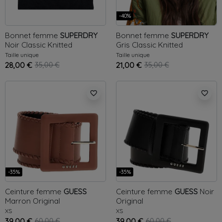
-40%
Bonnet femme
SUPERDRY
Bonnet femme
SUPERDRY
Noir
Classic Knitted
Gris
Classic Knitted
Taille unique
Taille unique
28,00 €
35,00 €
21,00 €
35,00 €
favorite_border
favorite_border
-35%
-35%
Ceinture femme
GUESS
Ceinture femme
GUESS
Noir
Marron
Original
Original
XS
XS
39,00 €
60,00 €
39,00 €
60,00 €