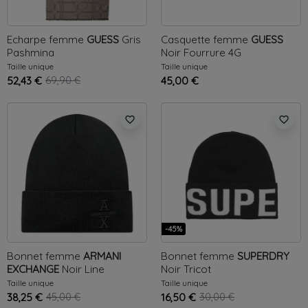
Echarpe femme
GUESS
Gris
Casquette femme
GUESS
Pashmina
Noir
Fourrure 4G
Taille unique
Taille unique
52,43 €
69,90 €
45,00 €
favorite_border
favorite_border
-45%
Bonnet femme
ARMANI
Bonnet femme
SUPERDRY
EXCHANGE
Noir
Line
Noir
Tricot
Taille unique
Taille unique
38,25 €
45,00 €
16,50 €
30,00 €