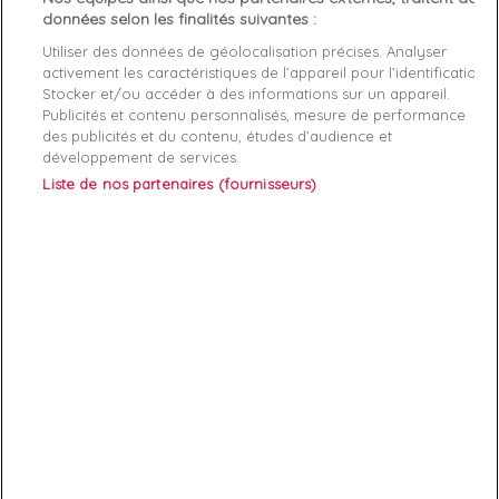
données selon les finalités suivantes :
Foulard femme
CALVIN
Bob femme
PUMA
Noir
BMW
Utiliser des données de géolocalisation précises. Analyser
KLEIN
Noir
Signature
motorsport logo
activement les caractéristiques de l’appareil pour l’identification.
Taille unique
L/XL
Stocker et/ou accéder à des informations sur un appareil.
38,50 €
55,00 €
22,00 €
40,00 €
Publicités et contenu personnalisés, mesure de performance
des publicités et du contenu, études d’audience et
développement de services.
favorite_border
favorite_border
Liste de nos partenaires (fournisseurs)
Bonnet femme
SUPERDRY
Bonnet femme
SUPERDRY
Gris
essentiel classic
Blanc
heritage ribbed
Taille unique
Taille unique
22,43 €
29,90 €
22,43 €
29,90 €