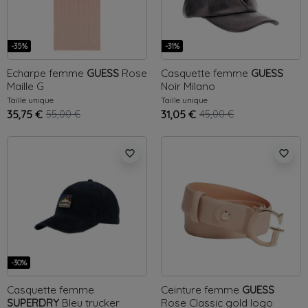
-35%
-31%
Echarpe femme
GUESS
Rose
Casquette femme
GUESS
Maille G
Noir
Milano
Taille unique
Taille unique
35,75 €
55,00 €
31,05 €
45,00 €
favorite_border
favorite_border
-30%
Casquette femme
Ceinture femme
GUESS
SUPERDRY
Bleu
trucker
Rose
Classic gold logo