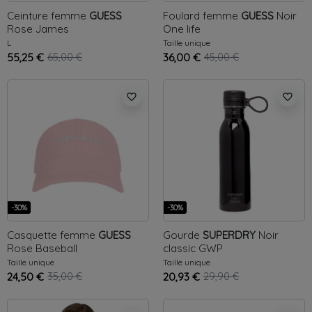
Ceinture femme
GUESS
Foulard femme
GUESS
Noir
Rose
James
One life
L
Taille unique
55,25 €
65,00 €
36,00 €
45,00 €
favorite_border
favorite_border
-30%
-30%
Casquette femme
GUESS
Gourde
SUPERDRY
Noir
Rose
Baseball
classic GWP
Taille unique
Taille unique
24,50 €
35,00 €
20,93 €
29,90 €