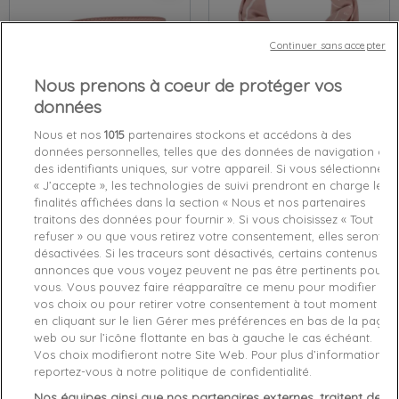
Continuer sans accepter
Nous prenons à coeur de protéger vos
données
-40%
Nous et nos
1015
partenaires stockons et accédons à des
Ceinture femme
CALVIN
Foulard femme
CALVIN
données personnelles, telles que des données de navigation ou
KLEIN
Rose
Must Rnd
KLEIN
Rose
jacquard chiffon
des identifiants uniques, sur votre appareil. Si vous sélectionnez
« J’accepte », les technologies de suivi prendront en charge les
85
Taille unique
finalités affichées dans la section « Nous et nos partenaires
44,00 €
55,00 €
42,00 €
70,00 €
traitons des données pour fournir ». Si vous choisissez « Tout
refuser » ou que vous retirez votre consentement, elles seront
désactivées. Si les traceurs sont désactivés, certains contenus et
favorite_border
favorite_border
annonces que vous voyez peuvent ne pas être pertinents pour
vous. Vous pouvez faire réapparaître ce menu pour modifier
vos choix ou pour retirer votre consentement à tout moment
en cliquant sur le lien Gérer mes préférences en bas de la page
web ou sur l’icône flottante en bas à gauche le cas échéant.
Vos choix modifieront notre Site Web. Pour plus d’informations,
reportez-vous à notre politique de confidentialité.
Nos équipes ainsi que nos partenaires externes, traitent des
-30%
-45%