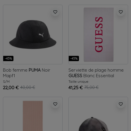
favorite_border
favorite_border
-45%
-45%
Bob femme
PUMA
Noir
Serviette de plage homme
Mapf1
GUESS
Blanc
Essential
S/M
Taille unique
22,00 €
40,00 €
41,25 €
75,00 €
favorite_border
favorite_border