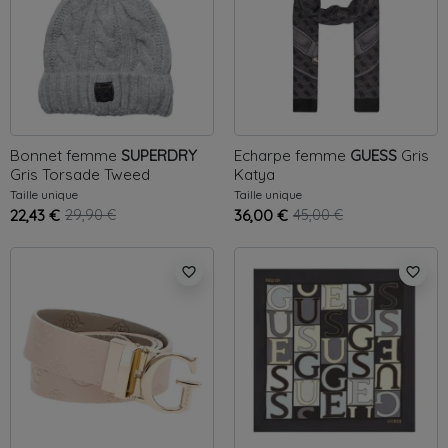
Bonnet femme
SUPERDRY
Echarpe femme
GUESS
Gris
Gris
Torsade Tweed
Katya
Taille unique
Taille unique
22,43 €
29,90 €
36,00 €
45,00 €
favorite_border
favorite_border