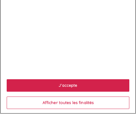

Services client

À propos
J'accepte

Votre compte
Afficher toutes les finalités