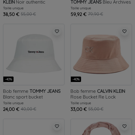
KLEIN
Noir
authentic
TOMMY JEANS
Bleu
Archives
block
Taille unique
Taille unique
38,50 €
55,00 €
59,92 €
79,90 €
favorite_border
favorite_border
-40%
-40%
Bob femme
TOMMY JEANS
Bob femme
CALVIN KLEIN
Blanc
sport bucket
Rose
Bucket Re Lock
Taille unique
Taille unique
24,00 €
40,00 €
33,00 €
55,00 €
favorite_border
favorite_border