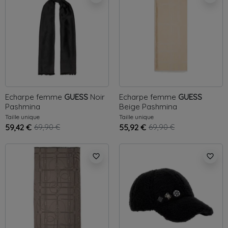
Echarpe femme
GUESS
Noir
Echarpe femme
GUESS
Pashmina
Beige
Pashmina
Taille unique
Taille unique
59,42 €
69,90 €
55,92 €
69,90 €
favorite_border
favorite_border