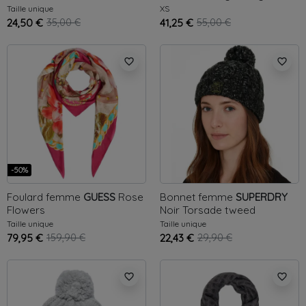
Taille unique
XS
24,50 €
35,00 €
41,25 €
55,00 €
favorite_border
favorite_border
-50%
Foulard femme
GUESS
Rose
Bonnet femme
SUPERDRY
Flowers
Noir
Torsade tweed
Taille unique
Taille unique
79,95 €
159,90 €
22,43 €
29,90 €
favorite_border
favorite_border