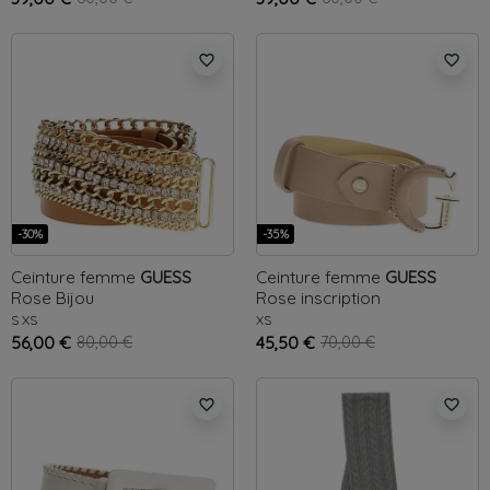
favorite_border
favorite_border
-30%
-35%
Ceinture femme
GUESS
Ceinture femme
GUESS
Rose
Bijou
Rose
inscription
S
XS
XS
56,00 €
80,00 €
45,50 €
70,00 €
favorite_border
favorite_border