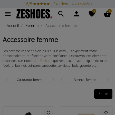
4.6/5
★★★★★
- Excellent -
Avis vérifiés
0
0
menu
search
person
favorite
shopping_basket
Accueil
Femme
Accessoire femme
Accessoire femme
Les accessoires sont bien plus qu'un détail, ils expriment votre
personnalité et renforcent votre confiance. Découvrez ces éléments
essentiels sur notre
site Zeshoes
qui rehaussent votre style : écharpe,
foulard, bonnet, ceinture, casquette, serviette, bob, gourde etc.
Casquette femme
Bonnet femme
Filtrer
favorite_border
favorite_border