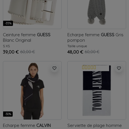
-35%
Ceinture femme
GUESS
Echarpe femme
GUESS
Gris
Blanc
Original
pompon
S
XS
Taille unique
39,00 €
60,00 €
48,00 €
60,00 €
favorite_border
favorite_border
-30%
Echarpe femme
CALVIN
Serviette de plage homme