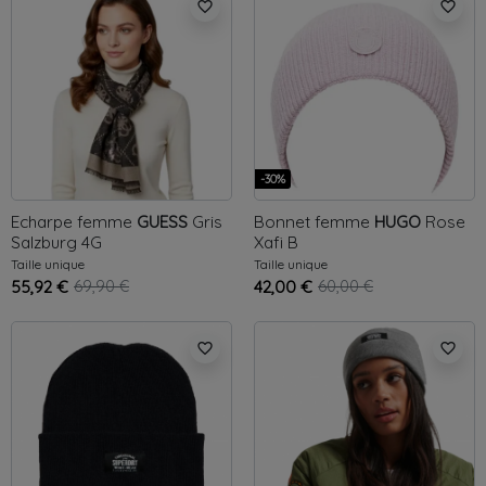
favorite_border
favorite_border
-30%
Echarpe femme
GUESS
Gris
Bonnet femme
HUGO
Rose
Salzburg 4G
Xafi B
Taille unique
Taille unique
55,92 €
69,90 €
42,00 €
60,00 €
favorite_border
favorite_border