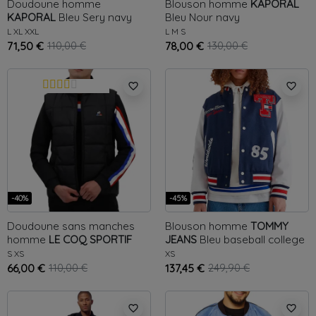
Doudoune homme
Blouson homme
KAPORAL
KAPORAL
Bleu
Sery navy
Bleu
Nour navy
L
XL
XXL
L
M
S
71,50 €
110,00 €
78,00 €
130,00 €
favorite_border
favorite_border
-40%
-45%
Doudoune sans manches
Blouson homme
TOMMY
homme
LE COQ SPORTIF
JEANS
Bleu
baseball college
Noir
Winter classic
S
XS
XS
66,00 €
110,00 €
137,45 €
249,90 €
favorite_border
favorite_border