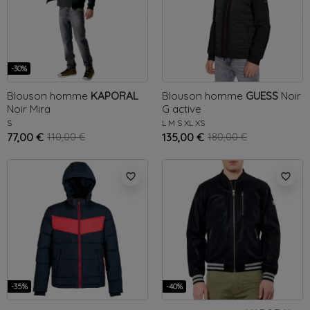
-30%
Blouson homme
KAPORAL
Blouson homme
GUESS
Noir
Noir
Mira
G active
S
L
M
S
XL
XS
77,00 €
110,00 €
135,00 €
180,00 €
favorite_border
favorite_border
-35%
-40%