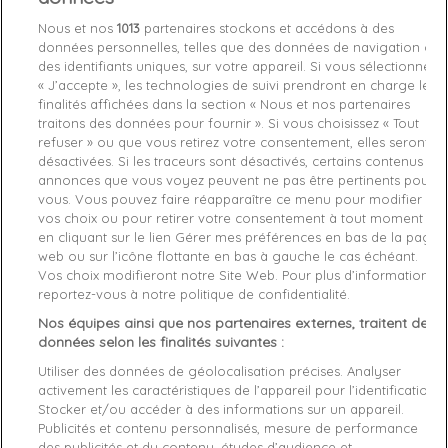
le look des stars, en profitant des nos déstockages.
Nous et nos
1013
partenaires stockons et accédons à des
données personnelles, telles que des données de navigation ou
Le blouson Tommy Hilfiger homme revient en
des identifiants uniques, sur votre appareil. Si vous sélectionnez
force
« J’accepte », les technologies de suivi prendront en charge les
finalités affichées dans la section « Nous et nos partenaires
Symbole d’excellence et d’élégance, le
blouson mode homme
traitons des données pour fournir ». Si vous choisissez « Tout
Tommy Hilfiger
est doté d’un logo aux couleurs du drapeau
refuser » ou que vous retirez votre consentement, elles seront
américain, bleu-rouge-blanc célébrant la fierté patriotique. Avec
désactivées. Si les traceurs sont désactivés, certains contenus et
Zeshoes, le rêve américain n’est jamais loin et notre
annonces que vous voyez peuvent ne pas être pertinents pour
vous. Vous pouvez faire réapparaître ce menu pour modifier
collaboration avec la marque, nous permet de toucher du doigt
vos choix ou pour retirer votre consentement à tout moment
cette idylle. On vous propose sur notre boutique en ligne, le
en cliquant sur le lien Gérer mes préférences en bas de la page
blouson homme pas cher
sous toutes ses coutures. Des
web ou sur l’icône flottante en bas à gauche le cas échéant.
modèles Tommy Hilfiger aussi audacieux qu’iconiques, pour un
Vos choix modifieront notre Site Web. Pour plus d’informations,
look sportswear chic réussi.
reportez-vous à notre politique de confidentialité.
Nos équipes ainsi que nos partenaires externes, traitent des
Le blouson Calvin Klein conquiert les baroudeurs
données selon les finalités suivantes :
chics
Utiliser des données de géolocalisation précises. Analyser
Justin Bieber, célèbre égérie Calvin Klein et fan de la marque,
activement les caractéristiques de l’appareil pour l’identification.
Stocker et/ou accéder à des informations sur un appareil.
nous ouvre les portes des styles tendances et branchés. Le
Publicités et contenu personnalisés, mesure de performance
blouson classe homme Calvin Klein
révèle solidement les
des publicités et du contenu, études d’audience et