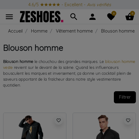
4.6/5
★★★★★
- Excellent -
Avis vérifiés
0
0
menu
search
person
favorite
shopping_basket
Accueil
Homme
Vêtement homme
Blouson homme v
Blouson homme
Blouson homme
le chouchou des grandes marques. Le
blouson homme
veste
revient sur le devant de la scène. Quand les influenceurs
bousculent les marques et inversement, ça donne un cocktail plein de
saveurs apportant de la fraîcheur dans notre style vestimentaire
quotidien.
Filtrer
favorite_border
favorite_border