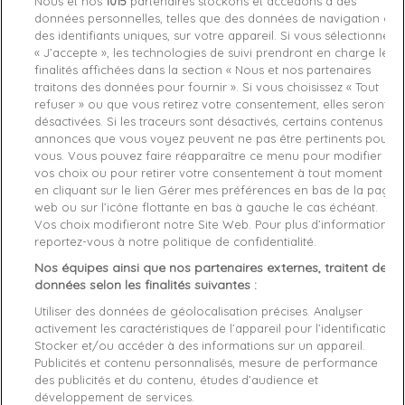
Nous et nos
1015
partenaires stockons et accédons à des
données personnelles, telles que des données de navigation ou
Ces
accessoires homme
pas chers de haute qualité sont
des identifiants uniques, sur votre appareil. Si vous sélectionnez
parfaits pour ajouter une touche de classe à vos tenues
« J’accepte », les technologies de suivi prendront en charge les
quotidiennes ou pour compléter un ensemble plus formel. Que
finalités affichées dans la section « Nous et nos partenaires
vous recherchiez un bracelet discret pour le bureau ou un
traitons des données pour fournir ». Si vous choisissez « Tout
modèle plus audacieux pour les occasions spéciales, notre
refuser » ou que vous retirez votre consentement, elles seront
outlet offre une variété de styles pour tous les goûts.
désactivées. Si les traceurs sont désactivés, certains contenus et
annonces que vous voyez peuvent ne pas être pertinents pour
vous. Vous pouvez faire réapparaître ce menu pour modifier
Quantités limitées, alors ne tardez pas à découvrir ces offres
vos choix ou pour retirer votre consentement à tout moment
irrésistibles et à acquérir des pièces uniques à prix réduits.
en cliquant sur le lien Gérer mes préférences en bas de la page
Offrez-vous un bracelet de marque en déstockage et élevez
web ou sur l’icône flottante en bas à gauche le cas échéant.
votre style avec des accessoires élégants à des tarifs
Vos choix modifieront notre Site Web. Pour plus d’informations,
avantageux !
reportez-vous à notre politique de confidentialité.
Nos équipes ainsi que nos partenaires externes, traitent des
données selon les finalités suivantes :
Utiliser des données de géolocalisation précises. Analyser
activement les caractéristiques de l’appareil pour l’identification.
ABONNEZ-VOUS
Stocker et/ou accéder à des informations sur un appareil.
Publicités et contenu personnalisés, mesure de performance
Exclusivités, offres et nouveautés !
des publicités et du contenu, études d’audience et
développement de services.