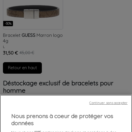
-30%
Bracelet
GUESS
Marron
logo
4g
L
31,50 €
45,00 €
Retour en haut
Déstockage exclusif de bracelets pour
homme
Zeshoes vous propose une sélection raffinée de bracelets en
Continuer sans accepter
cuir, alliant élégance et sophistication pour un look chic et
Nous prenons à coeur de protéger vos
habillé. Profitez des réductions exceptionnelles sur des marques
renommées telles que Guess, ainsi que d'autres grandes
données
marques de luxe.