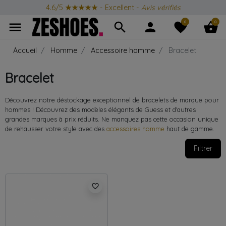
4.6/5
★★★★★
- Excellent -
Avis vérifiés
0
0
menu
search
person
favorite
shopping_basket
Accueil
Homme
Accessoire homme
Bracelet
Bracelet
Découvrez notre déstockage exceptionnel de bracelets de marque pour
hommes ! Découvrez des modèles élégants de Guess et d'autres
grandes marques à prix réduits. Ne manquez pas cette occasion unique
de rehausser votre style avec des
accessoires homme
haut de gamme.
Filtrer
favorite_border