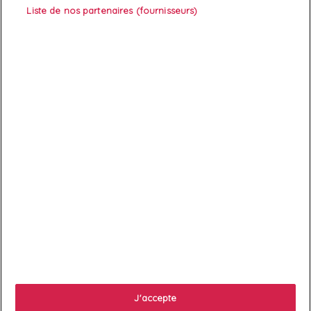
Liste de nos partenaires (fournisseurs)
Vous pouvez à tout moment résilier votre abonnement.

Services client

À propos
J'accepte