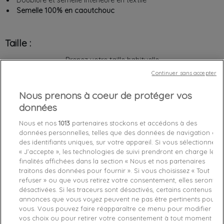
Doublure et semelle intérieure en textile
Semelle 100% en caoutchouc
Taille :
Prenez votre taille habituelle
Continuer sans accepter
21
Nous prenons à coeur de protéger vos
données
Nous et nos
1013
partenaires stockons et accédons à des
Chez vous
entre le
samedi 08/08/26
et le
lundi 10/08/26
données personnelles, telles que des données de navigation ou
des identifiants uniques, sur votre appareil. Si vous sélectionnez
« J’accepte », les technologies de suivi prendront en charge les
finalités affichées dans la section « Nous et nos partenaires
favorite_border
Je craque !
traitons des données pour fournir ». Si vous choisissez « Tout
refuser » ou que vous retirez votre consentement, elles seront
désactivées. Si les traceurs sont désactivés, certains contenus et
Livraison gratuite *
annonces que vous voyez peuvent ne pas être pertinents pour
Retours sous 100 jours
vous. Vous pouvez faire réapparaître ce menu pour modifier
Produit certifié authentique
vos choix ou pour retirer votre consentement à tout moment