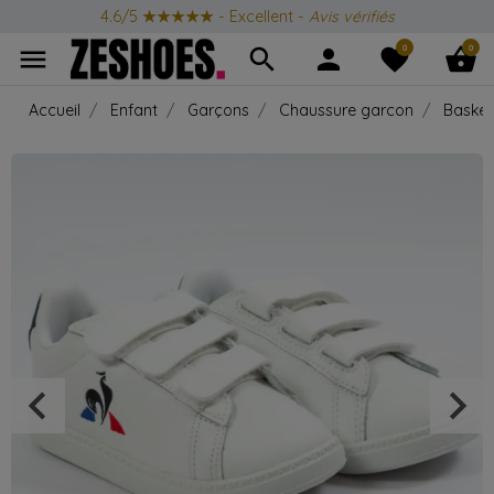
4.6/5
★★★★★
- Excellent -
Avis vérifiés
0
0
menu
search
person
favorite
shopping_basket
Accueil
Enfant
Garçons
Chaussure garcon
Basket
keyboard_arrow_left
keyboard_arrow_right
Précédent
Suiv