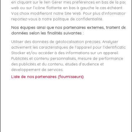
en cliquant sur le lien Gérer mes préférences en bas de la page
web ou sur l’icône flottante en bas à gauche le cas échéant.
Caractéristiques produit
Vos choix modifieront notre Site Web. Pour plus d’informations,
reportez-vous à notre politique de confidentialité.
Nos équipes ainsi que nos partenaires externes, traitent des
Description
Détails du produit
Avis Vérifiés(1)
données selon les finalités suivantes :
Utiliser des données de géolocalisation précises. Analyser
Fabriquant
activement les caractéristiques de l’appareil pour l’identification.
Stocker et/ou accéder à des informations sur un appareil.
Ces
courtset enfant
on un logo embossé sur le talon et
Publicités et contenu personnalisés, mesure de performance
des publicités et du contenu, études d’audience et
un
confort de haute qualité
.
développement de services.
Ces chaussures pour garçon on comme composition
97%
Liste de nos partenaires (fournisseurs)
cuire
et
seulement
3% en synthétique
.
ABONNEZ-VOUS