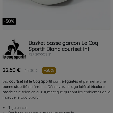
-50%
Basket basse garcon
Le Coq
Sportif
Blanc
courtset inf
REF
2010072 21
22,50 €
-50%
45,00 €
Les
courtset inf le Coq Sportif
sont
élégantes
et permette une
bonne stabilité
de l'enfant. Découvrez le
logo latéral tricolore
brodé
et le talon en cuir synthétique qui sont les emblèmes de la
marque le Coq Sportif.
Tige en cuir