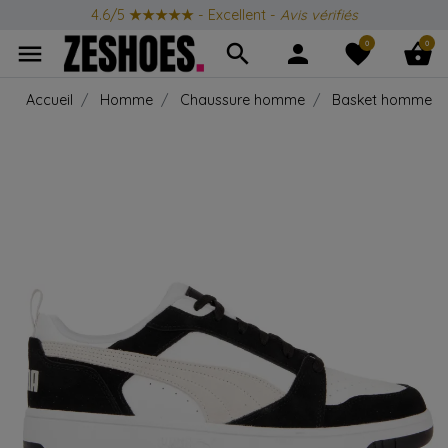
4.6/5
★★★★★
- Excellent -
Avis vérifiés
0
0
menu
search
person
favorite
shopping_basket
Accueil
Homme
Chaussure homme
Basket homme