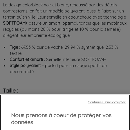
Le design colorblock noir et blanc, rehaussé par des détails 
contrastants, en fait un modèle polyvalent, aussi à l’aise sur un 
terrain qu’en ville. Leur semelle en caoutchouc avec technologie 
SOFTFOAM+
 assure un amorti optimal, tandis que les matériaux 
recyclés (au moins 20 % pour la tige et 10 % pour la semelle) 
allègent leur empreinte écologique.
Tige
: 67,53 % cuir de vache, 29,94 % synthétique, 2,53 %
textile
Confort et amorti
: Semelle intérieure SOFTFOAM+
Style polyvalent
– parfait pour un usage sportif ou
décontracté
Taille :
Prenez votre taille habituelle
Continuer sans accepter
39
40
41
42
43
Nous prenons à coeur de protéger vos
données
44
45
47