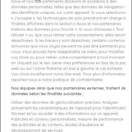
Nous et nos
1015
partenaires stockons et accédons à des
données personnelles, telles que des données de navigation ou
des identifiants uniques, sur votre appareil. Si vous sélectionnez
« J’accepte », les technologies de suivi prendront en charge les
finalités affichées dans la section « Nous et nos partenaires
Chez vous
entre le
mercredi 12/08/26
et le
jeudi 13/08/26
traitons des données pour fournir ». Si vous choisissez « Tout
refuser » ou que vous retirez votre consentement, elles seront
désactivées. Si les traceurs sont désactivés, certains contenus et
annonces que vous voyez peuvent ne pas être pertinents pour
favorite_border
Je craque !
vous. Vous pouvez faire réapparaître ce menu pour modifier
vos choix ou pour retirer votre consentement à tout moment
en cliquant sur le lien Gérer mes préférences en bas de la page
Livraison gratuite *
web ou sur l’icône flottante en bas à gauche le cas échéant.
Retours sous 100 jours
Vos choix modifieront notre Site Web. Pour plus d’informations,
Produit certifié authentique
reportez-vous à notre politique de confidentialité.
Nos équipes ainsi que nos partenaires externes, traitent des
données selon les finalités suivantes :
Caractéristiques produit
Utiliser des données de géolocalisation précises. Analyser
activement les caractéristiques de l’appareil pour l’identification.
Stocker et/ou accéder à des informations sur un appareil.
Description
Détails du produit
Fabriquant
Publicités et contenu personnalisés, mesure de performance
des publicités et du contenu, études d’audience et
développement de services.
Un modèle 
Puma
 dynamique et confortable, idéal pour un 