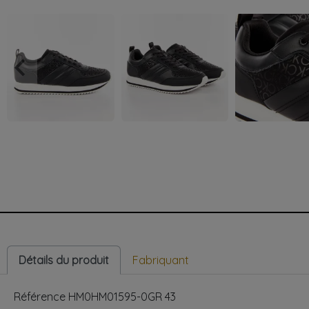
keyboard_arrow_left
Précédent
Détails du produit
Fabriquant
Référence
HM0HM01595-0GR 43