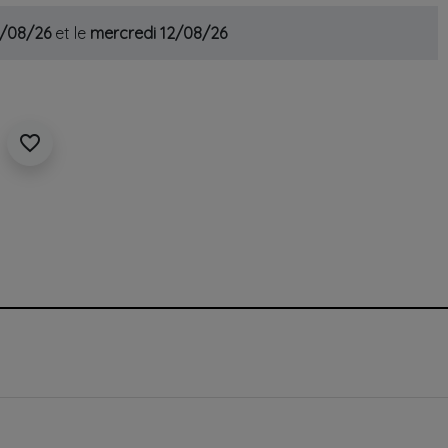
1/08/26
et le
mercredi 12/08/26
favorite_border