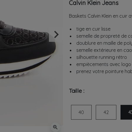
Calvin Klein Jeans
Baskets Calvin Klein en cuir 
tige en cuir lisse
keyboard_arrow_right
semelle de propreté de c
Suivant
doublure en maille de pol
semelle extérieure en ca
silhouette running rétro
empiècements avec logo
prenez votre pointure hab
Taille :
40
42
4
zoom_in