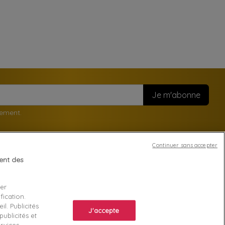
nement.
Continuer sans accepter
tent des
Votre compte
ser
Suivi de commande
fication.
ente
Connexion
l. Publicités
J'accepte
ublicités et
Créez votre compte