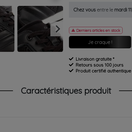
Chez vous
entre le
mardi 1
keyboard_arrow_right
Derniers articles en stock

Suivant
Je craque !
Livraison gratuite *
Retours sous 100 jours
Produit certifié authentique
Caractéristiques produit