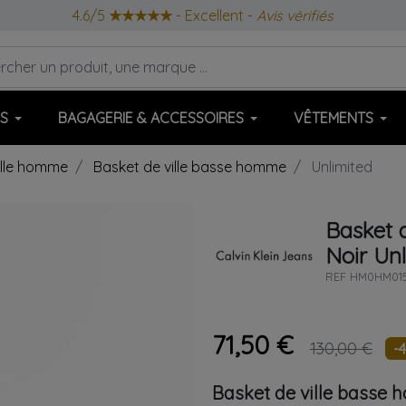
4.6/5
★★★★★
- Excellent -
Avis vérifiés
S
BAGAGERIE & ACCESSOIRES
VÊTEMENTS
ille homme
Basket de ville basse homme
Unlimited
Basket 
Noir
Unl
REF
HM0HM015
71,50 €
130,00 €
-
Basket de ville basse