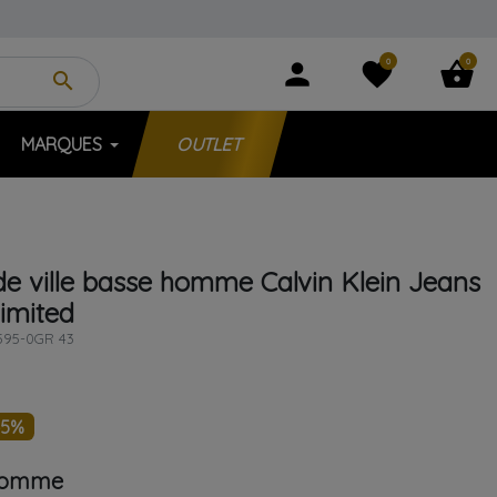
0
0
person
favorite
shopping_basket
search
MARQUES
OUTLET
de ville basse homme
Calvin Klein Jeans
imited
95-0GR 43
45%
 homme