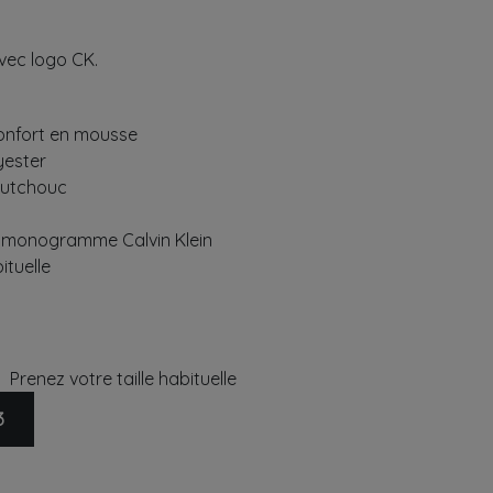
avec logo CK.
onfort en mousse
yester
outchouc
 monogramme Calvin Klein
ituelle
Prenez votre taille habituelle
3