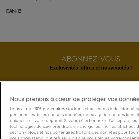
EAN-13
ABONNEZ-VOUS
Exclusivités, offres et nouveautés !
Nous prenons à coeur de protéger vos donné
Services 
Nous et nos
1015
partenaires stockons et accédons à des données
personnelles, telles que des données de navigation ou des identif
Livraison
uniques, sur votre appareil. Si vous sélectionnez « J’accepte », les
technologies de suivi prendront en charge les finalités affichées d
Echange e
section « Nous et nos partenaires traitons des données pour fourni
Paiement s
vous choisissez « Tout refuser » ou que vous retirez votre consen