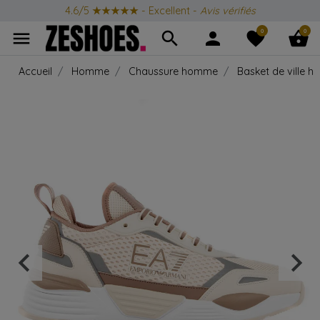
4.6/5
★★★★★
- Excellent -
Avis vérifiés
0
0
menu
search
person
favorite
shopping_basket
Accueil
Homme
Chaussure homme
Basket de ville 
keyboard_arrow_left
keyboard_arrow_right
Précédent
Suiv