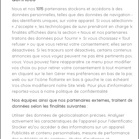
Nous et nos
1015
partenaires stockons et accédons à des
données personnelles, telles que des données de navigation ou
Chez vous
entre le
mardi 11/08/26
et le
mercredi 12/08/26
des identifiants uniques, sur votre appareil. Si vous sélectionnez
« J’accepte », les technologies de suivi prendront en charge les
finalités affichées dans la section « Nous et nos partenaires
Derniers articles en stock

traitons des données pour fournir ». Si vous choisissez « Tout
refuser » ou que vous retirez votre consentement, elles seront
favorite_border
Je craque !
désactivées. Si les traceurs sont désactivés, certains contenus et
annonces que vous voyez peuvent ne pas être pertinents pour
vous. Vous pouvez faire réapparaître ce menu pour modifier
Livraison gratuite *
vos choix ou pour retirer votre consentement à tout moment
Retours sous 100 jours
en cliquant sur le lien Gérer mes préférences en bas de la page
Produit certifié authentique
web ou sur l’icône flottante en bas à gauche le cas échéant.
Vos choix modifieront notre Site Web. Pour plus d’informations,
reportez-vous à notre politique de confidentialité.
Caractéristiques produit
Nos équipes ainsi que nos partenaires externes, traitent des
données selon les finalités suivantes :
Utiliser des données de géolocalisation précises. Analyser
Description
Détails du produit
Avis Vérifiés(1)
activement les caractéristiques de l’appareil pour l’identification.
Stocker et/ou accéder à des informations sur un appareil.
Fabriquant
Publicités et contenu personnalisés, mesure de performance
des publicités et du contenu, études d’audience et