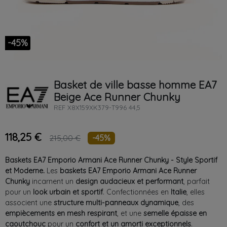
-45%
Basket de ville basse homme
EA7
Beige
Ace Runner Chunky
REF
X8X159XK379-T996 44,5
118,25 €
-45%
215,00 €
Baskets EA7 Emporio Armani Ace Runner Chunky - Style Sportif
et Moderne.
Les
baskets EA7 Emporio Armani Ace Runner
Chunky
incarnent un
design audacieux et performant
, parfait
pour un
look urbain et sportif
. Confectionnées en
Italie
, elles
associent une
structure multi-panneaux dynamique
, des
empiècements en mesh respirant
, et une
semelle épaisse en
caoutchouc
pour un
confort et un amorti exceptionnels
.