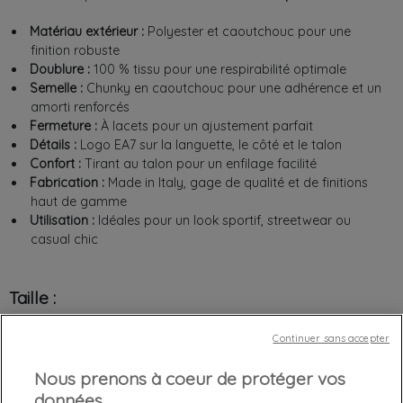
Matériau extérieur :
Polyester et caoutchouc pour une
finition robuste
Doublure :
100 % tissu pour une respirabilité optimale
Semelle :
Chunky en caoutchouc pour une adhérence et un
amorti renforcés
Fermeture :
À lacets pour un ajustement parfait
Détails :
Logo EA7 sur la languette, le côté et le talon
Confort :
Tirant au talon pour un enfilage facilité
Fabrication :
Made in Italy, gage de qualité et de finitions
haut de gamme
Utilisation :
Idéales pour un look sportif, streetwear ou
casual chic
Taille :
Prenez votre taille habituelle
Continuer sans accepter
40,5
41
42
44,5
Nous prenons à coeur de protéger vos
données