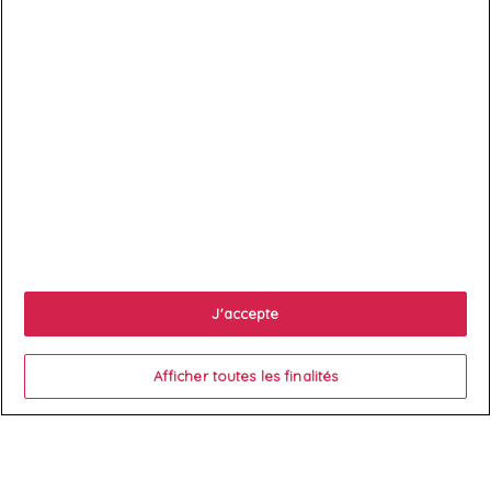

Services client

À propos
J'accepte

Votre compte
Afficher toutes les finalités