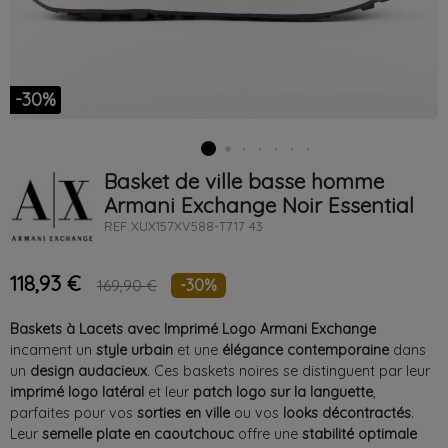
-30%
Basket de ville basse homme
Armani Exchange
Noir
Essential
REF
XUX157XV588-T717 43
118,93 €
-30%
169,90 €
Baskets à Lacets avec Imprimé Logo Armani Exchange
incarnent un
style urbain
et une
élégance contemporaine
dans
un
design audacieux
. Ces baskets noires se distinguent par leur
imprimé logo latéral
et leur
patch logo sur la languette
,
parfaites pour vos
sorties en ville
ou vos
looks décontractés
.
Leur
semelle plate en caoutchouc
offre une
stabilité optimale