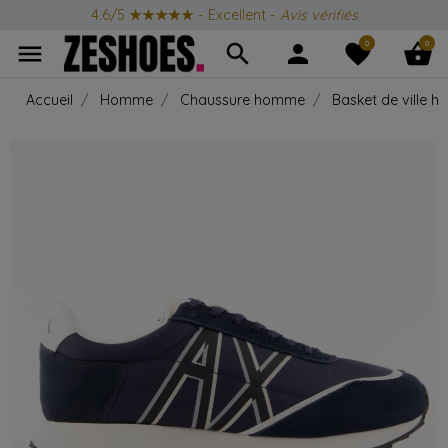
4.6/5
★★★★★
- Excellent -
Avis vérifiés
0
0
menu
search
person
favorite
shopping_basket
Accueil
Homme
Chaussure homme
Basket de ville 