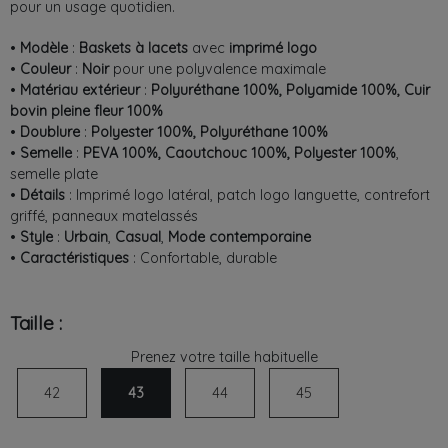
pour un usage quotidien.
•
Modèle
:
Baskets à lacets
avec
imprimé logo
•
Couleur
:
Noir
pour une polyvalence maximale
•
Matériau extérieur
:
Polyuréthane 100%, Polyamide 100%, Cuir
bovin pleine fleur 100%
•
Doublure
:
Polyester 100%, Polyuréthane 100%
•
Semelle
:
PEVA 100%, Caoutchouc 100%, Polyester 100%
,
semelle plate
•
Détails
: Imprimé logo latéral, patch logo languette, contrefort
griffé, panneaux matelassés
•
Style
:
Urbain
,
Casual
,
Mode contemporaine
•
Caractéristiques
: Confortable, durable
Taille :
Prenez votre taille habituelle
42
43
44
45