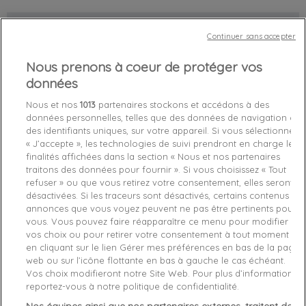
Chez vous
entre le
lundi 10/08/26
et le
mardi 11/08/26
Continuer sans accepter
Nous prenons à coeur de protéger vos
Derniers articles en stock

données
favorite_border
Je craque !
Nous et nos
1013
partenaires stockons et accédons à des
données personnelles, telles que des données de navigation ou
des identifiants uniques, sur votre appareil. Si vous sélectionnez
Livraison gratuite *
« J’accepte », les technologies de suivi prendront en charge les
Retours sous 100 jours
finalités affichées dans la section « Nous et nos partenaires
Produit certifié authentique
traitons des données pour fournir ». Si vous choisissez « Tout
refuser » ou que vous retirez votre consentement, elles seront
désactivées. Si les traceurs sont désactivés, certains contenus et
annonces que vous voyez peuvent ne pas être pertinents pour
Caractéristiques produit
vous. Vous pouvez faire réapparaître ce menu pour modifier
vos choix ou pour retirer votre consentement à tout moment
en cliquant sur le lien Gérer mes préférences en bas de la page
Description
Détails du produit
Fabriquant
web ou sur l’icône flottante en bas à gauche le cas échéant.
Vos choix modifieront notre Site Web. Pour plus d’informations,
reportez-vous à notre politique de confidentialité.
Baskets Armani Exchange
sublimeront vos
tenues
quotidiennes
avec une touche de
modernité sophistiquée
,