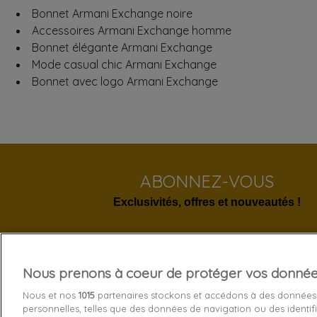
Bonnet Armani Exchange noire
Accessoires Armani Exchange homme
Bonnet élégante Armani Exchange
Mode casual chic Armani Exchange
Bonnet avec logo Armani Exchange
ABONNEZ-VOUS
Exclusivités, offres et nouveautés !
Nous prenons à coeur de protéger vos donné
Services 
Nous et nos
1015
partenaires stockons et accédons à des données
personnelles, telles que des données de navigation ou des identif
Livraison