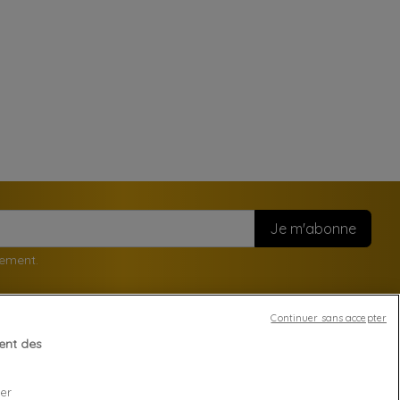
nement.
Continuer sans accepter
tent des
Votre compte
ser
Suivi de commande