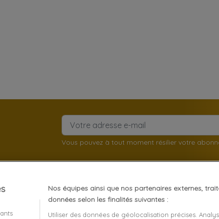
Vous pouvez à tout moment résilier votre abon
es
Nos équipes ainsi que nos partenaires externes, trai
client
À propos
données selon les finalités suivantes :
iants
Utiliser des données de géolocalisation précises. Analy
Mentions légales