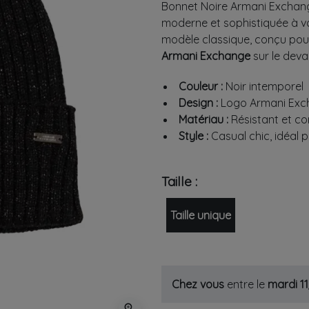
Bonnet Noire Armani Exchang
moderne et sophistiquée à v
modèle classique, conçu pour 
Armani Exchange
sur le deva
Couleur :
Noir intemporel
Design :
Logo Armani Exch
Matériau :
Résistant et co
Style :
Casual chic, idéal p
Taille :
Taille unique
Chez vous
entre le
mardi 1
zoom_in