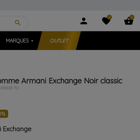
0
0
person
favorite
shopping_basket
search
MARQUES
OUTLET
homme
Armani Exchange
Noir
classic
-00020 TU
0%
i Exchange