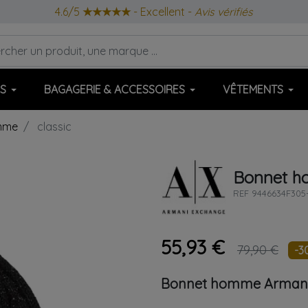
4.6/5
★★★★★
- Excellent -
Avis vérifiés
S
BAGAGERIE & ACCESSOIRES
VÊTEMENTS
mme
classic
Bonnet 
REF
9446634F305
55,93 €
79,90 €
-3
Bonnet homme
Arman