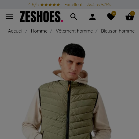
4.6/5
★★★★★
- Excellent -
Avis vérifiés
0
0
menu
search
person
favorite
shopping_basket
Accueil
Homme
Vêtement homme
Blouson homme v