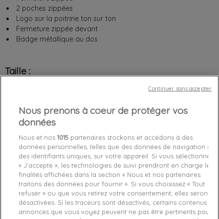
2 poches zippées
Logo sur la poitrine ton sur ton
Fermeture zippée devant
Badge métallique au dos
Taille :
Continuer sans accepter
XL
XXL
Nous prenons à coeur de protéger vos
données
Nous et nos
1015
partenaires stockons et accédons à des
Chez vous
entre le
mardi 11/08/26
et le
mercredi 12/08/26
données personnelles, telles que des données de navigation ou
des identifiants uniques, sur votre appareil. Si vous sélectionnez
« J’accepte », les technologies de suivi prendront en charge les
finalités affichées dans la section « Nous et nos partenaires
Derniers articles en stock

traitons des données pour fournir ». Si vous choisissez « Tout
refuser » ou que vous retirez votre consentement, elles seront
favorite_border
Je craque !
désactivées. Si les traceurs sont désactivés, certains contenus et
annonces que vous voyez peuvent ne pas être pertinents pour