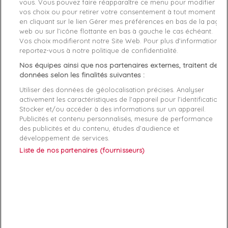
vous. Vous pouvez faire réapparaître ce menu pour modifier
Livraison gratuite *
vos choix ou pour retirer votre consentement à tout moment
Retours sous 100 jours
en cliquant sur le lien Gérer mes préférences en bas de la page
Produit certifié authentique
web ou sur l’icône flottante en bas à gauche le cas échéant.
Vos choix modifieront notre Site Web. Pour plus d’informations,
reportez-vous à notre politique de confidentialité.
Caractéristiques produit
Nos équipes ainsi que nos partenaires externes, traitent des
données selon les finalités suivantes :
Description
Détails du produit
Fabriquant
Utiliser des données de géolocalisation précises. Analyser
activement les caractéristiques de l’appareil pour l’identification.
Stocker et/ou accéder à des informations sur un appareil.
Intérieur de la doudoune :
Publicités et contenu personnalisés, mesure de performance
des publicités et du contenu, études d’audience et
2 poches
développement de services.
Doublure en 100% polyester
Liste de nos partenaires (fournisseurs)
Laver avec des couleurs similaires.
Laver sur envers.
Composition 100,00% Polyester recycle