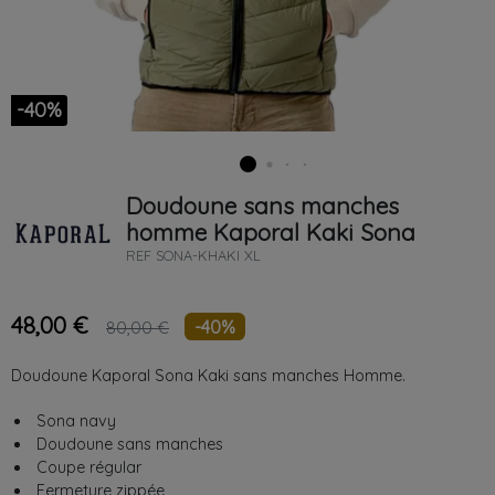
-40%
Doudoune sans manches
homme
Kaporal
Kaki
Sona
REF
SONA-KHAKI XL
48,00 €
-40%
80,00 €
Doudoune Kaporal Sona Kaki sans manches Homme.
Sona navy
Doudoune sans manches
Coupe régular
Fermeture zippée