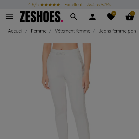
4.6/5
★★★★★
- Excellent -
Avis vérifiés
0
0
menu
search
person
favorite
shopping_basket
Accueil
Femme
Vêtement femme
Jeans femme pant