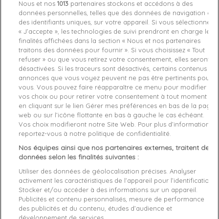
Nous et nos
1013
partenaires stockons et accédons à des
Derniers articles en stock

données personnelles, telles que des données de navigation ou
des identifiants uniques, sur votre appareil. Si vous sélectionnez
favorite_border
Je craque !
« J’accepte », les technologies de suivi prendront en charge les
finalités affichées dans la section « Nous et nos partenaires
traitons des données pour fournir ». Si vous choisissez « Tout
Livraison gratuite *
refuser » ou que vous retirez votre consentement, elles seront
Retours sous 100 jours
désactivées. Si les traceurs sont désactivés, certains contenus et
Produit certifié authentique
annonces que vous voyez peuvent ne pas être pertinents pour
vous. Vous pouvez faire réapparaître ce menu pour modifier
vos choix ou pour retirer votre consentement à tout moment
Caractéristiques produit
en cliquant sur le lien Gérer mes préférences en bas de la page
web ou sur l’icône flottante en bas à gauche le cas échéant.
Vos choix modifieront notre Site Web. Pour plus d’informations,
reportez-vous à notre politique de confidentialité.
Description
Détails du produit
Fabriquant
Nos équipes ainsi que nos partenaires externes, traitent des
données selon les finalités suivantes :
Détails supplémentaires :
Utiliser des données de géolocalisation précises. Analyser
activement les caractéristiques de l’appareil pour l’identification.
Longueur de couture interne
: 75 cm (taille S)
Stocker et/ou accéder à des informations sur un appareil.
Coupe
: Conforme à la taille choisie, avec une finition qui
Publicités et contenu personnalisés, mesure de performance
suit parfaitement les formes du corps tout en
des publicités et du contenu, études d’audience et
garantissant un confort optimal.
développement de services.