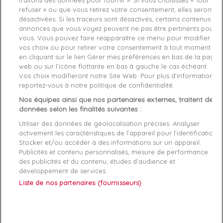
traitons des données pour fournir ». Si vous choisissez « Tout
Livraison gratuite *
refuser » ou que vous retirez votre consentement, elles seront
Retours sous 100 jours
désactivées. Si les traceurs sont désactivés, certains contenus et
Produit certifié authentique
annonces que vous voyez peuvent ne pas être pertinents pour
vous. Vous pouvez faire réapparaître ce menu pour modifier
vos choix ou pour retirer votre consentement à tout moment
Caractéristiques produit
en cliquant sur le lien Gérer mes préférences en bas de la page
web ou sur l’icône flottante en bas à gauche le cas échéant.
Vos choix modifieront notre Site Web. Pour plus d’informations,
reportez-vous à notre politique de confidentialité.
Description
Détails du produit
Fabriquant
Nos équipes ainsi que nos partenaires externes, traitent des
données selon les finalités suivantes :
Un
portefeuille Guess
élégant et fonctionnel, idéal pour
transporter vos cartes, billets et pièces avec style au
Utiliser des données de géolocalisation précises. Analyser
quotidien.
activement les caractéristiques de l’appareil pour l’identification.
Stocker et/ou accéder à des informations sur un appareil.
Publicités et contenu personnalisés, mesure de performance
•
Portefeuille mini G Elite Guess
•
Portefeuille femme cuir
des publicités et du contenu, études d’audience et
véritable
•
Portefeuille compact logo G
•
Portefeuille Guess
développement de services.
original
Liste de nos partenaires (fournisseurs)
Produit 100 % original
de
Guess
, disponible dès maintenant
sur zeshoes.com.