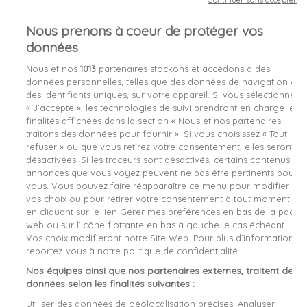
Continuer sans accepter
Nous prenons à coeur de protéger vos
Out-of-Stock

données
favorite_border
Je craque !
Nous et nos
1013
partenaires stockons et accédons à des
données personnelles, telles que des données de navigation ou
des identifiants uniques, sur votre appareil. Si vous sélectionnez
Livraison gratuite *
« J’accepte », les technologies de suivi prendront en charge les
Retours sous 100 jours
finalités affichées dans la section « Nous et nos partenaires
Produit certifié authentique
traitons des données pour fournir ». Si vous choisissez « Tout
refuser » ou que vous retirez votre consentement, elles seront
désactivées. Si les traceurs sont désactivés, certains contenus et
annonces que vous voyez peuvent ne pas être pertinents pour
Caractéristiques produit
vous. Vous pouvez faire réapparaître ce menu pour modifier
vos choix ou pour retirer votre consentement à tout moment
en cliquant sur le lien Gérer mes préférences en bas de la page
Description
Détails du produit
Fabriquant
web ou sur l’icône flottante en bas à gauche le cas échéant.
Vos choix modifieront notre Site Web. Pour plus d’informations,
reportez-vous à notre politique de confidentialité.
Article: T-Shirt Emporio Armani

Reference: 1118459p53100135

Nos équipes ainsi que nos partenaires externes, traitent des
Manufacture: Emporio Armani

données selon les finalités suivantes :
Product category: Accueil

Utiliser des données de géolocalisation précises. Analyser