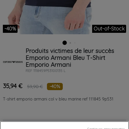
-40%
Out-of-Stock
Produits victimes de leur succès
Emporio Armani
Bleu
T-Shirt
Emporio Armani
REF
1118459P53100135 L
35,94 €
-40%
59,90 €
T-shirt emporio armani col v bleu marine ref 111845 9p531
Chez vous
entre le
lundi 10/08/26
et le
mardi 11/08/26