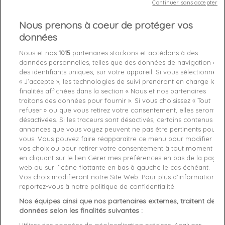
Chez vous
entre le
jeudi 13/08/26
et le
vendredi 14/08/26
Continuer sans accepter
Nous prenons à coeur de protéger vos
Out-of-Stock
données

favorite_border
Nous et nos
1015
partenaires stockons et accédons à des
Je craque !
données personnelles, telles que des données de navigation ou
des identifiants uniques, sur votre appareil. Si vous sélectionnez
« J’accepte », les technologies de suivi prendront en charge les
Livraison gratuite *
finalités affichées dans la section « Nous et nos partenaires
Retours sous 100 jours
traitons des données pour fournir ». Si vous choisissez « Tout
Produit certifié authentique
refuser » ou que vous retirez votre consentement, elles seront
désactivées. Si les traceurs sont désactivés, certains contenus et
annonces que vous voyez peuvent ne pas être pertinents pour
Caractéristiques produit
vous. Vous pouvez faire réapparaître ce menu pour modifier
vos choix ou pour retirer votre consentement à tout moment
en cliquant sur le lien Gérer mes préférences en bas de la page
Description
Détails du produit
Fabriquant
web ou sur l’icône flottante en bas à gauche le cas échéant.
Vos choix modifieront notre Site Web. Pour plus d’informations,
reportez-vous à notre politique de confidentialité.
Article: Blouson Geru

Reference: GERUBLACK

Nos équipes ainsi que nos partenaires externes, traitent des
Manufacture: Kaporal

données selon les finalités suivantes :
Product category: VETEMENTS

Utiliser des données de géolocalisation précises. Analyser