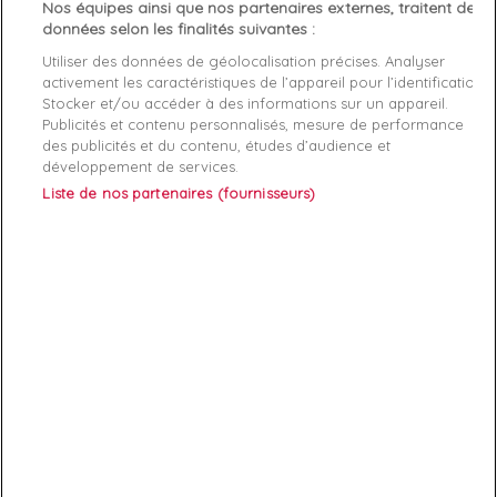
Nos équipes ainsi que nos partenaires externes, traitent des
données selon les finalités suivantes :
-
manche longue
Utiliser des données de géolocalisation précises. Analyser
-
fermeture éclaire
activement les caractéristiques de l’appareil pour l’identification.
Stocker et/ou accéder à des informations sur un appareil.
-100% COTON
Publicités et contenu personnalisés, mesure de performance
des publicités et du contenu, études d’audience et
développement de services.
Liste de nos partenaires (fournisseurs)
ABONNEZ-VOUS
Exclusivités, offres et nouveautés !
Vous pouvez à tout moment résilier votre abonnement.