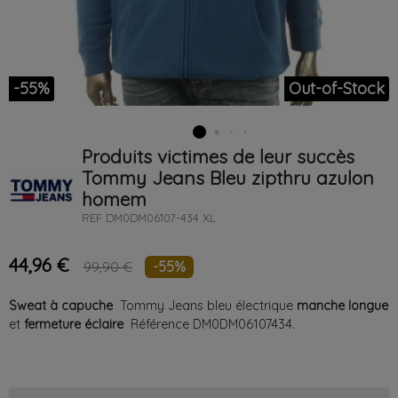
-55%
Out-of-Stock
Produits victimes de leur succès
Tommy Jeans
Bleu
zipthru azulon
homem
REF
DM0DM06107-434 XL
44,96 €
-55%
99,90 €
Sweat à capuche
Tommy Jeans bleu électrique
manche longue
et
fermeture éclaire
Référence DM0DM06107434.