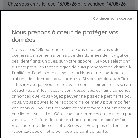
Chez vous
entre le
jeudi 13/08/26
et le
vendredi 14/08/26
Continuer sans accepter
Out-of-Stock

Nous prenons à coeur de protéger vos
favorite_border
Je craque !
données
Nous et nos
1015
partenaires stockons et accédons à des
Livraison gratuite *
données personnelles, telles que des données de navigation ou
Retours sous 100 jours
des identifiants uniques, sur votre appareil. Si vous sélectionnez
Produit certifié authentique
« J’accepte », les technologies de suivi prendront en charge les
finalités affichées dans la section « Nous et nos partenaires
traitons des données pour fournir ». Si vous choisissez « Tout
Caractéristiques produit
refuser » ou que vous retirez votre consentement, elles seront
désactivées. Si les traceurs sont désactivés, certains contenus et
annonces que vous voyez peuvent ne pas être pertinents pour
vous. Vous pouvez faire réapparaître ce menu pour modifier
Description
Détails du produit
Fabriquant
vos choix ou pour retirer votre consentement à tout moment
en cliquant sur le lien Gérer mes préférences en bas de la page
web ou sur l’icône flottante en bas à gauche le cas échéant.
Sweat à capuche homme Tommy Jeans.
Vos choix modifieront notre Site Web. Pour plus d’informations,
reportez-vous à notre politique de confidentialité.
-
Gilet à capuche
Tommy Jeans