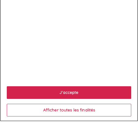

Services client

À propos
J'accepte

Votre compte
Afficher toutes les finalités