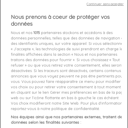
Continuer sans accepter
Out-of-Stock

Nous prenons à coeur de protéger vos
données
favorite_border
Je craque !
Nous et nos
1015
partenaires stockons et accédons à des
données personnelles, telles que des données de navigation ou
Livraison gratuite *
des identifiants uniques, sur votre appareil. Si vous sélectionnez
Retours sous 100 jours
« J’accepte », les technologies de suivi prendront en charge les
Produit certifié authentique
finalités affichées dans la section « Nous et nos partenaires
traitons des données pour fournir ». Si vous choisissez « Tout
refuser » ou que vous retirez votre consentement, elles seront
Caractéristiques produit
désactivées. Si les traceurs sont désactivés, certains contenus et
annonces que vous voyez peuvent ne pas être pertinents pour
vous. Vous pouvez faire réapparaître ce menu pour modifier
vos choix ou pour retirer votre consentement à tout moment
Description
Détails du produit
Fabriquant
en cliquant sur le lien Gérer mes préférences en bas de la page
web ou sur l’icône flottante en bas à gauche le cas échéant.
Trois couleurs sont disponibles dans ce lot de
boxers pour
Vos choix modifieront notre Site Web. Pour plus d’informations,
homme
de Calvin Klein :
rose, bleu et kaki
.
reportez-vous à notre politique de confidentialité.
Ces caleçons
taille basse
apportent un
confort ultime
grâce
Nos équipes ainsi que nos partenaires externes, traitent des
à leur matière en
coton extensible.
De plus, ils
sont dotés
données selon les finalités suivantes :
d'une poche galbée
et d'une
ceinture élastique
soulignée par