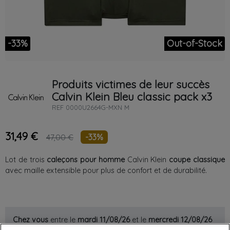
-33%
Out-of-Stock
Produits victimes de leur succès
Calvin Klein
Bleu
classic pack x3
REF
0000U2664G-MXN M
31,49 €
-33%
47,00 €
Lot de trois
caleçons pour homme
Calvin Klein
coupe classique
avec maille extensible pour plus de confort et de durabilité.
Chez vous
entre le
mardi 11/08/26
et le
mercredi 12/08/26