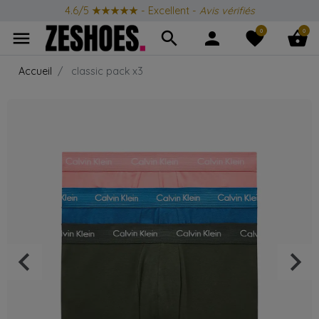
4.6/5
★★★★★
- Excellent -
Avis vérifiés
0
0
menu
search
person
favorite
shopping_basket
Accueil
classic pack x3
keyboard_arrow_left
keyboard_arrow_right
Précédent
Suiv