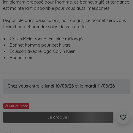
Initialement proposé pour l'homme, ce bonnet stylé et tendance
est maintenant disponible pour vous aussi mesdames.
Disponible dans deux coloris, noir ou gris, ce bonnet sera vous
tenir chaud et prendre soins de vos oreilles.
Calvin Klein bonnet en laine mélangée
Bonnet homme pour cet hivers
Écusson avec le logo Calvin Klein
Bonnet noir
Chez vous
entre le
lundi 10/08/26
et le
mardi 11/08/26
Out-of-Stock

favorite_border
Je craque !