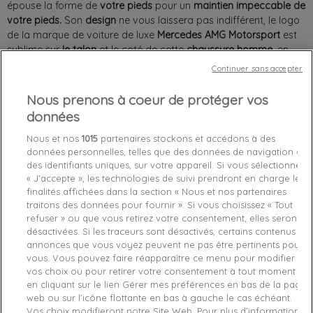
épouse la forme de
votre pieds
pour un
maintien impeccable de
votre pieds.
Son
design
ne vous laissera pas indifférent, le logo
de la marque de voiture de luxe
Mercedes AMG Motorsport
est
sublime sur
le talon
et le coté de cette
chaussure homme,
en
promotion
sur
zeshoes.com
.
Continuer sans accepter
Nous prenons à coeur de protéger vos
données
Chez vous
entre le
mercredi 12/08/26
et le
jeudi 13/08/26
Nous et nos
1015
partenaires stockons et accédons à des
données personnelles, telles que des données de navigation ou
des identifiants uniques, sur votre appareil. Si vous sélectionnez
« J’accepte », les technologies de suivi prendront en charge les
Out-of-Stock

finalités affichées dans la section « Nous et nos partenaires
favorite_border
Je craque !
traitons des données pour fournir ». Si vous choisissez « Tout
refuser » ou que vous retirez votre consentement, elles seront
désactivées. Si les traceurs sont désactivés, certains contenus et
Livraison gratuite *
annonces que vous voyez peuvent ne pas être pertinents pour
vous. Vous pouvez faire réapparaître ce menu pour modifier
Retours sous 100 jours
vos choix ou pour retirer votre consentement à tout moment
Produit certifié authentique
en cliquant sur le lien Gérer mes préférences en bas de la page
web ou sur l’icône flottante en bas à gauche le cas échéant.
Vos choix modifieront notre Site Web. Pour plus d’informations,