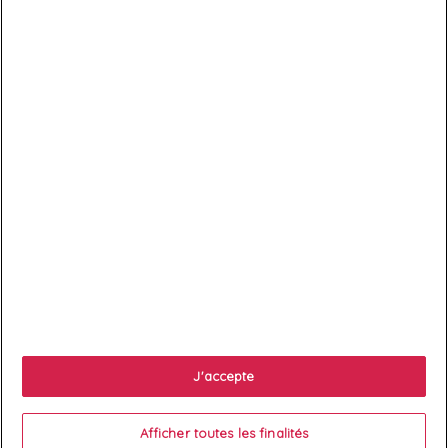

Services client

À propos
J'accepte

Votre compte
Afficher toutes les finalités