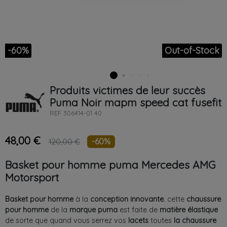
-60%
Out-of-Stock
Produits victimes de leur succès
Puma
Noir
mapm speed cat fusefit
REF
306414-01 40
48,00 €
-60%
120,00 €
Basket pour homme puma Mercedes AMG
Motorsport
Basket pour homme
à la
conception innovante
. cette
chaussure
pour homme
de la
marque puma
est faite de
matière élastique
de sorte que quand vous serrez vos
lacets
toutes
la chaussure