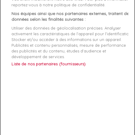
Caractéristiques produit
reportez-vous à notre politique de confidentialité.
Nos équipes ainsi que nos partenaires externes, traitent des
données selon les finalités suivantes :
Description
Détails du produit
Fabriquant
Utiliser des données de géolocalisation précises. Analyser
activement les caractéristiques de l’appareil pour l’identification.
Article: Basket Puma MAPM Speed Cat Fusefit

Stocker et/ou accéder à des informations sur un appareil.
Reference: 306414-01

Publicités et contenu personnalisés, mesure de performance
Manufacture: Puma

des publicités et du contenu, études d’audience et
Product category: Hommes

développement de services.
Liste de nos partenaires (fournisseurs)
ABONNEZ-VOUS
Exclusivités, offres et nouveautés !
Vous pouvez à tout moment résilier votre abonnement.