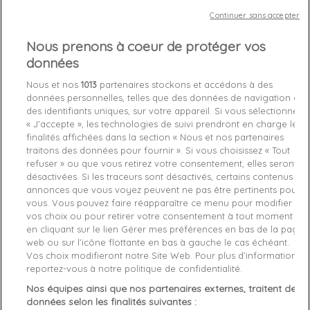
Continuer sans accepter
Chez vous
entre le
lundi 10/08/26
et le
mardi 11/08/26
Nous prenons à coeur de protéger vos
données
Out-of-Stock

Nous et nos
1013
partenaires stockons et accédons à des
favorite_border
Je craque !
données personnelles, telles que des données de navigation ou
des identifiants uniques, sur votre appareil. Si vous sélectionnez
« J’accepte », les technologies de suivi prendront en charge les
Livraison gratuite *
finalités affichées dans la section « Nous et nos partenaires
traitons des données pour fournir ». Si vous choisissez « Tout
Retours sous 100 jours
refuser » ou que vous retirez votre consentement, elles seront
Produit certifié authentique
désactivées. Si les traceurs sont désactivés, certains contenus et
annonces que vous voyez peuvent ne pas être pertinents pour
vous. Vous pouvez faire réapparaître ce menu pour modifier
Caractéristiques produit
vos choix ou pour retirer votre consentement à tout moment
en cliquant sur le lien Gérer mes préférences en bas de la page
web ou sur l’icône flottante en bas à gauche le cas échéant.
Description
Détails du produit
Fabriquant
Vos choix modifieront notre Site Web. Pour plus d’informations,
reportez-vous à notre politique de confidentialité.
Article: Basket Levis Skinner

Nos équipes ainsi que nos partenaires externes, traitent des
Reference: 227833-1919-17

données selon les finalités suivantes :