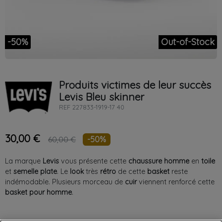
-50%
Out-of-Stock
Produits victimes de leur succès
Levis
Bleu
skinner
REF
227833-1919-17 40
30,00 €
-50%
60,00 €
La marque
Levis
vous présente cette
chaussure
homme
en
toile
et
semelle
plate
. Le
look
très
rétro
de cette
basket
reste
indémodable. Plusieurs morceau de
cuir
viennent renforcé cette
basket
pour
homme
.