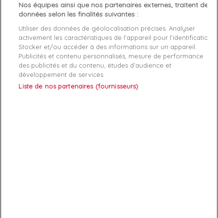
Nos équipes ainsi que nos partenaires externes, traitent des
données selon les finalités suivantes :
Article: Basket Levis S (Sneakers)

Utiliser des données de géolocalisation précises. Analyser
Reference: 230088-931-72

activement les caractéristiques de l’appareil pour l’identification.
Manufacture: Levis

Stocker et/ou accéder à des informations sur un appareil.
Product category: Hommes

Publicités et contenu personnalisés, mesure de performance
des publicités et du contenu, études d’audience et
développement de services.
Liste de nos partenaires (fournisseurs)
ABONNEZ-VOUS
Exclusivités, offres et nouveautés !
Vous pouvez à tout moment résilier votre abonnement.