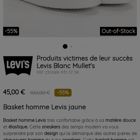
-55%
Out-of-Stock
Produits victimes de leur succès
Levis
Blanc
Mullet's
REF
230088-931-72 38
45,00 €
-55%
100,00 €
Basket homme Levis jaune
Basket homme
Levis
très confortable grâce à sa
matière
douce
et
élastique
.
Cette
sneakers
des temps modern
va vous
surprendre par son
design
qui la démarque des autres paires de