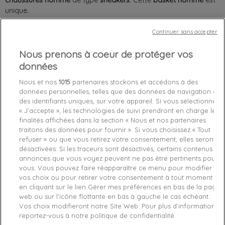
chaussures
homme
de type
sneakers
. Cette
basket
homme
est
unique.
Continuer sans accepter
Nous prenons à coeur de protéger vos
Chez vous
entre le
lundi 10/08/26
et le
mardi 11/08/26
données
Nous et nos
1015
partenaires stockons et accédons à des
données personnelles, telles que des données de navigation ou
Out-of-Stock

des identifiants uniques, sur votre appareil. Si vous sélectionnez
favorite_border
« J’accepte », les technologies de suivi prendront en charge les
Je craque !
finalités affichées dans la section « Nous et nos partenaires
traitons des données pour fournir ». Si vous choisissez « Tout
refuser » ou que vous retirez votre consentement, elles seront
Livraison gratuite *
désactivées. Si les traceurs sont désactivés, certains contenus et
Retours sous 100 jours
annonces que vous voyez peuvent ne pas être pertinents pour
Produit certifié authentique
vous. Vous pouvez faire réapparaître ce menu pour modifier
vos choix ou pour retirer votre consentement à tout moment
en cliquant sur le lien Gérer mes préférences en bas de la page
Caractéristiques produit
web ou sur l’icône flottante en bas à gauche le cas échéant.
Vos choix modifieront notre Site Web. Pour plus d’informations,
reportez-vous à notre politique de confidentialité.
Description
Détails du produit
Fabriquant