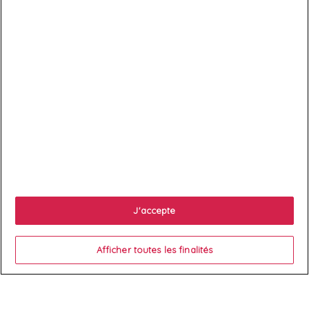

Services client

À propos
J'accepte

Votre compte
Afficher toutes les finalités