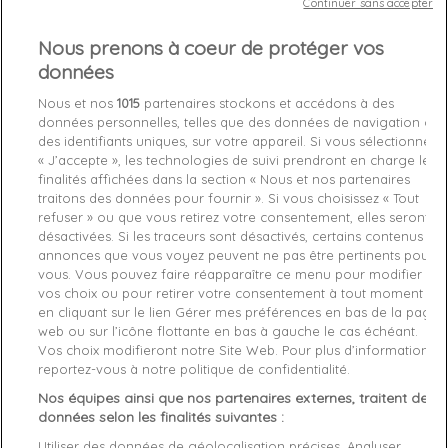
Continuer sans accepter
Nous prenons à coeur de protéger vos
Out-of-Stock

données
favorite_border
Je craque !
Nous et nos
1015
partenaires stockons et accédons à des
données personnelles, telles que des données de navigation ou
des identifiants uniques, sur votre appareil. Si vous sélectionnez
Livraison gratuite *
« J’accepte », les technologies de suivi prendront en charge les
Retours sous 100 jours
finalités affichées dans la section « Nous et nos partenaires
traitons des données pour fournir ». Si vous choisissez « Tout
Produit certifié authentique
refuser » ou que vous retirez votre consentement, elles seront
désactivées. Si les traceurs sont désactivés, certains contenus et
annonces que vous voyez peuvent ne pas être pertinents pour
Caractéristiques produit
vous. Vous pouvez faire réapparaître ce menu pour modifier
vos choix ou pour retirer votre consentement à tout moment
en cliquant sur le lien Gérer mes préférences en bas de la page
Description
Détails du produit
Fabriquant
web ou sur l’icône flottante en bas à gauche le cas échéant.
Vos choix modifieront notre Site Web. Pour plus d’informations,
reportez-vous à notre politique de confidentialité.
Article: Pull Calvin Klein

Reference: J30J313188-112

Nos équipes ainsi que nos partenaires externes, traitent des
Manufacture: Calvin Klein

données selon les finalités suivantes :
Product category: Hommes

Utiliser des données de géolocalisation précises. Analyser