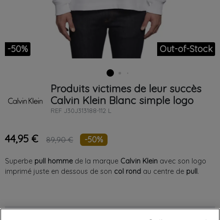
-50%
Out-of-Stock
Produits victimes de leur succès
Calvin Klein
Blanc
simple logo
REF
J30J313188-112 L
44,95 €
-50%
89,90 €
Superbe
pull homme
de la marque
Calvin Klein
avec son logo
imprimé juste en dessous de son
col rond
au centre de
pull
.
Chez vous
entre le
mardi 11/08/26
et le
mercredi 12/08/26